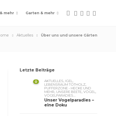
 & mehr
Garten & mehr
Home
Aktuelles
Über uns und unsere Gärten
Letzte Beiträge
,
,
AKTUELLES
IGEL
0
,
LEBENSRAUM TOTHOLZ
PUFFERZONE - HECKE UND
,
,
,
MEHR
UNSERE BEETE
VÖGEL
...
VOGELPARADIES
Unser Vogelparadies –
eine Doku