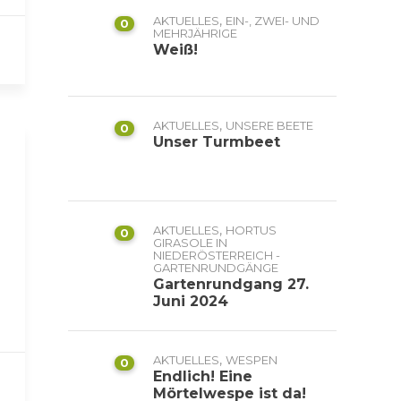
,
AKTUELLES
EIN-, ZWEI- UND
0
MEHRJÄHRIGE
Weiß!
,
AKTUELLES
UNSERE BEETE
0
Unser Turmbeet
,
AKTUELLES
HORTUS
0
GIRASOLE IN
NIEDERÖSTERREICH -
GARTENRUNDGÄNGE
Gartenrundgang 27.
Juni 2024
,
AKTUELLES
WESPEN
0
Endlich! Eine
Mörtelwespe ist da!