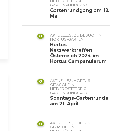
NIEDERÖSTERREICH -
GARTENRUNDGÄNGE
Gartenrundgang am 12.
Mai
,
AKTUELLES
ZU BESUCH IN
0
HORTUS-GÄRTEN
Hortus
Netzwerktreffen
Österreich 2024 im
Hortus Campanularum
,
AKTUELLES
HORTUS
0
GIRASOLE IN
NIEDERÖSTERREICH -
GARTENRUNDGÄNGE
Sonntags-Gartenrunde
am 21. April
,
AKTUELLES
HORTUS
0
GIRASOLE IN