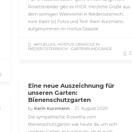
Rosettenbilder gibt es HIER. Herzliche Grüße aus
dem sonnigen Weinviertel in Niederösterreich,
eure Karin! (c) Fotos und Text: Karin Kurzmann,
aufgenommen im Hortus Girasole
,
AKTUELLES
HORTUS GIRASOLE IN
NIEDERÖSTERREICH - GARTENRUNDGÄNGE
2
0
Eine neue Auszeichnung für
unseren Garten:
Bienenschutzgarten
!
by
Karin Kurzmann
21. August 2020
Die sympathische Roswitha vom
Bienenschutzgarten war heute da, um sich
unseren Garten anzuschauen, ob er auch