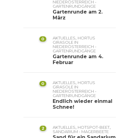
NIEDERÖSTERREICH -
GARTENRUNDGÄNGE
Gartenrunde am 2.
März
,
AKTUELLES
HORTUS
0
GIRASOLE IN
NIEDERÖSTERREICH -
GARTENRUNDGÄNGE
Gartenrunde am 4.
Februar
,
AKTUELLES
HORTUS
0
GIRASOLE IN
NIEDERÖSTERREICH -
GARTENRUNDGÄNGE
Endlich wieder einmal
Schnee!
,
,
AKTUELLES
HOTSPOT-BEET
2
SANDARIUM - MAGERBEETE
Sand für ein Sandarium