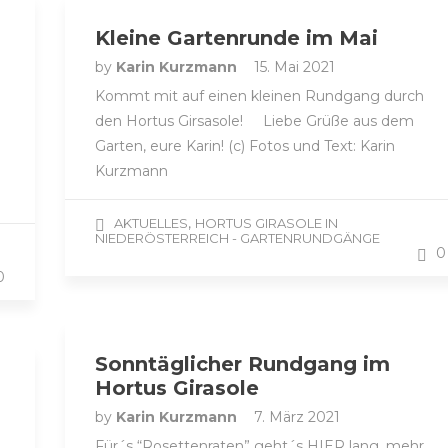
Kleine Gartenrunde im Mai
by
Karin Kurzmann
15. Mai 2021
b
Kommt mit auf einen kleinen Rundgang durch
den Hortus Girsasole! Liebe Grüße aus dem
Garten, eure Karin! (c) Fotos und Text: Karin
Kurzmann
,
AKTUELLES
HORTUS GIRASOLE IN
NIEDERÖSTERREICH - GARTENRUNDGÄNGE
0
0
Sonntäglicher Rundgang im
Hortus Girasole
by
Karin Kurzmann
7. März 2021
Für´s “Rosettenraten” geht´s HIER lang, mehr