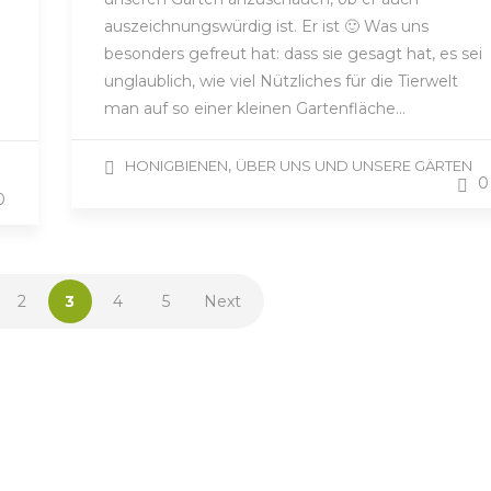
auszeichnungswürdig ist. Er ist 🙂 Was uns
besonders gefreut hat: dass sie gesagt hat, es sei
unglaublich, wie viel Nützliches für die Tierwelt
man auf so einer kleinen Gartenfläche…
,
HONIGBIENEN
ÜBER UNS UND UNSERE GÄRTEN
0
0
2
3
4
5
Next