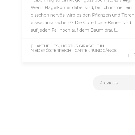
heißen Tag so ein Regenguss doch ist!! 😊☔️🌧⛈
Wenn Hagelkörner dabei sind, bin ich immer ein
bisschen nervös: wird es den Pflanzen und Tieren
etwas ausmachen?? Die Gute Luise-Birnen sind
auf jeden Fall noch auf dem Baum drauf…
,
AKTUELLES
HORTUS GIRASOLE IN
NIEDERÖSTERREICH - GARTENRUNDGÄNGE
Previous
1