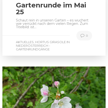
Gartenrunde im Mai
25
Schaut rein in unseren Garten – es wuchert
wie verrückt nach dem vielen Regen. Zum
Titelbild: ist…
0
AKTUELLES
HORTUS GIRASOLE IN
,
NIEDERÖSTERREICH -
GARTENRUNDGÄNGE