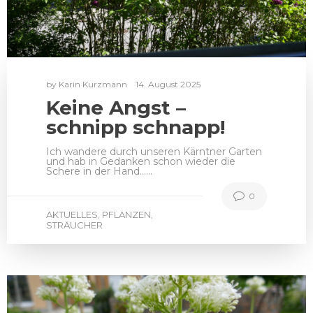
by
Karin Kurzmann
14. August 2025
Keine Angst –
schnipp schnapp!
Ich wandere durch unseren Kärntner Garten
und hab in Gedanken schon wieder die
Schere in der Hand……
0
AKTUELLES
PFLANZEN
,
,
STRÄUCHER