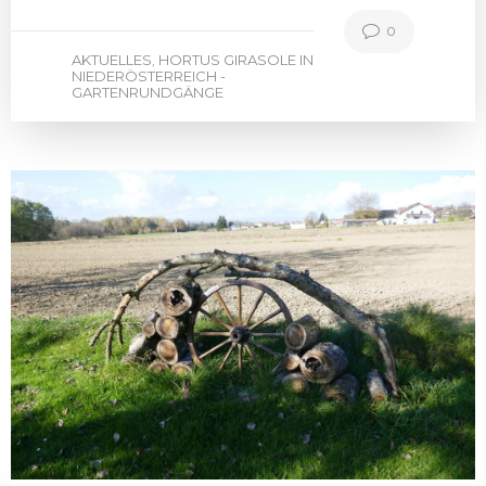
0
AKTUELLES
HORTUS GIRASOLE IN
,
NIEDERÖSTERREICH -
GARTENRUNDGÄNGE