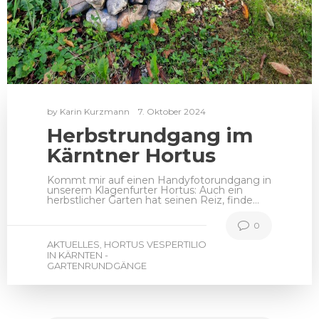
by
Karin Kurzmann
7. Oktober 2024
Herbstrundgang im
Kärntner Hortus
Kommt mir auf einen Handyfotorundgang in
unserem Klagenfurter Hortus: Auch ein
herbstlicher Garten hat seinen Reiz, finde…
0
AKTUELLES
HORTUS VESPERTILIO
,
IN KÄRNTEN -
GARTENRUNDGÄNGE