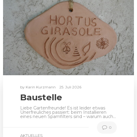
by
Karin Kurzmann
25. Juli 2026
Baustelle
Liebe Gartenfreunde! Es ist leider etwas
Unerfreuliches passiert: beim Installieren
eines neuen Spamfilters sind – warum auch…
0
AKTUELLES