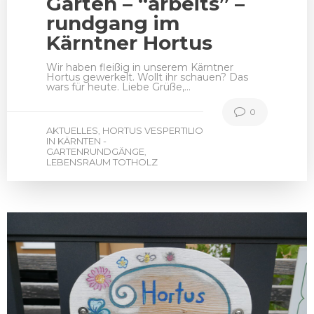
Garten – “arbeits” –
rundgang im
Kärntner Hortus
Wir haben fleißig in unserem Kärntner
Hortus gewerkelt. Wollt ihr schauen? Das
wars für heute. Liebe Grüße,…
0
AKTUELLES
HORTUS VESPERTILIO
,
IN KÄRNTEN -
GARTENRUNDGÄNGE
,
LEBENSRAUM TOTHOLZ