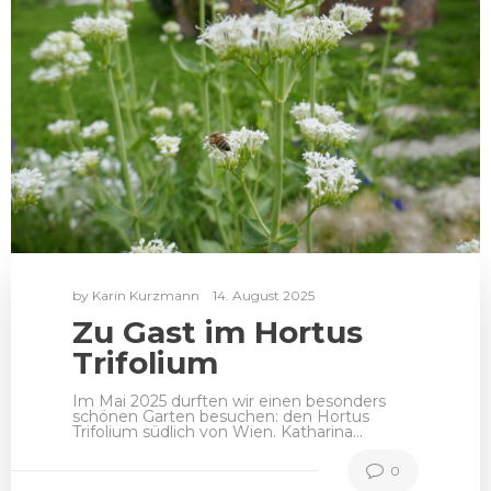
by
Karin Kurzmann
14. August 2025
Zu Gast im Hortus
Trifolium
Im Mai 2025 durften wir einen besonders
schönen Garten besuchen: den Hortus
Trifolium südlich von Wien. Katharina…
0