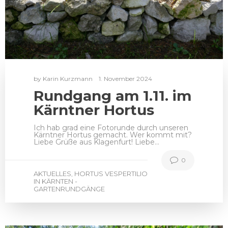
by
Karin Kurzmann
1. November 2024
Rundgang am 1.11. im
Kärntner Hortus
Ich hab grad eine Fotorunde durch unseren
Kärntner Hortus gemacht. Wer kommt mit?
Liebe Grüße aus Klagenfurt! Liebe…
0
AKTUELLES
HORTUS VESPERTILIO
,
IN KÄRNTEN -
GARTENRUNDGÄNGE