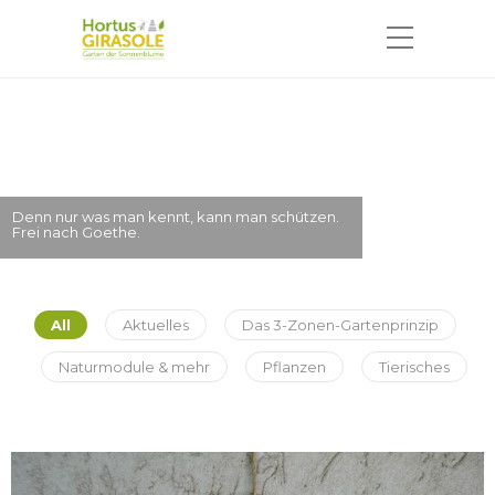
Der größte Glückspilz ist derjenige,
der das kleine Glück erkennt.
All
Aktuelles
Das 3-Zonen-Gartenprinzip
Naturmodule & mehr
Pflanzen
Tierisches