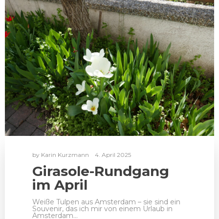
by
Karin Kurzmann
4. April 2025
Girasole-Rundgang
im April
Weiße Tulpen aus Amsterdam – sie sind ein
Souvenir, das ich mir von einem Urlaub in
Amsterdam…