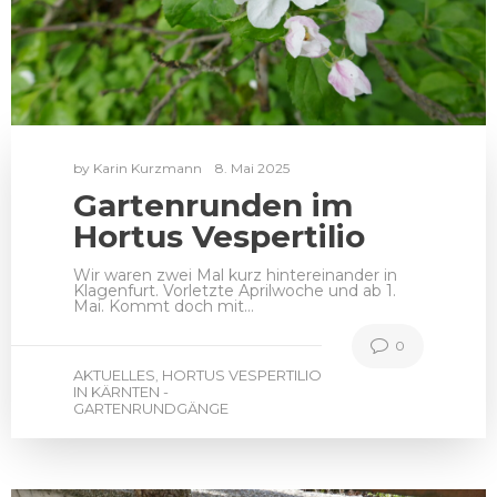
by
Karin Kurzmann
8. Mai 2025
Gartenrunden im
Hortus Vespertilio
Wir waren zwei Mal kurz hintereinander in
Klagenfurt. Vorletzte Aprilwoche und ab 1.
Mai. Kommt doch mit…
0
AKTUELLES
HORTUS VESPERTILIO
,
IN KÄRNTEN -
GARTENRUNDGÄNGE