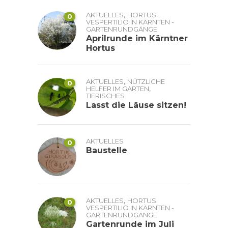
,
AKTUELLES
HORTUS
0
VESPERTILIO IN KÄRNTEN -
GARTENRUNDGÄNGE
Aprilrunde im Kärntner
Hortus
,
AKTUELLES
NÜTZLICHE
0
,
HELFER IM GARTEN
TIERISCHES
Lasst die Läuse sitzen!
AKTUELLES
0
Baustelle
,
AKTUELLES
HORTUS
0
VESPERTILIO IN KÄRNTEN -
GARTENRUNDGÄNGE
Gartenrunde im Juli