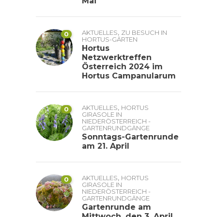
Mai
,
AKTUELLES
ZU BESUCH IN
0
HORTUS-GÄRTEN
Hortus
Netzwerktreffen
Österreich 2024 im
Hortus Campanularum
,
AKTUELLES
HORTUS
0
GIRASOLE IN
NIEDERÖSTERREICH -
GARTENRUNDGÄNGE
Sonntags-Gartenrunde
am 21. April
,
AKTUELLES
HORTUS
0
GIRASOLE IN
NIEDERÖSTERREICH -
GARTENRUNDGÄNGE
Gartenrunde am
Mittwoch, den 3. April