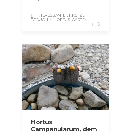
,
INTERESSANTE LINKS
ZU
BESUCH IN HORTUS-GÄRTEN
0
Hortus
Campanularum, dem