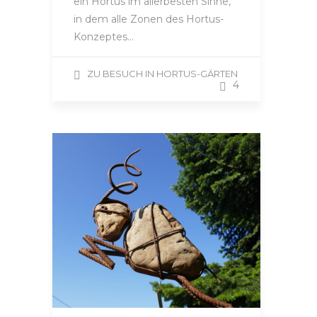
ein Hortus im allerbesten Sinne,
in dem alle Zonen des Hortus-
Konzeptes…
ZU BESUCH IN HORTUS-GÄRTEN
4