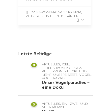
,
DAS 3-ZONEN-GARTENPRINZIP
ZU BESUCH IN HORTUS-GÄRTEN
0
Letzte Beiträge
,
,
AKTUELLES
IGEL
0
,
LEBENSRAUM TOTHOLZ
PUFFERZONE - HECKE UND
,
,
,
MEHR
UNSERE BEETE
VÖGEL
...
VOGELPARADIES
Unser Vogelparadies –
eine Doku
,
AKTUELLES
EIN-, ZWEI- UND
0
MEHRJÄHRIGE