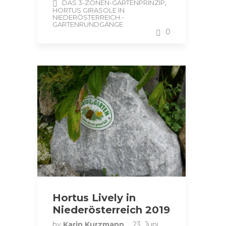
,
DAS 3-ZONEN-GARTENPRINZIP
HORTUS GIRASOLE IN
NIEDERÖSTERREICH -
GARTENRUNDGÄNGE
0
Hortus Lively in
Niederösterreich 2019
by
Karin Kurzmann
23. Juni