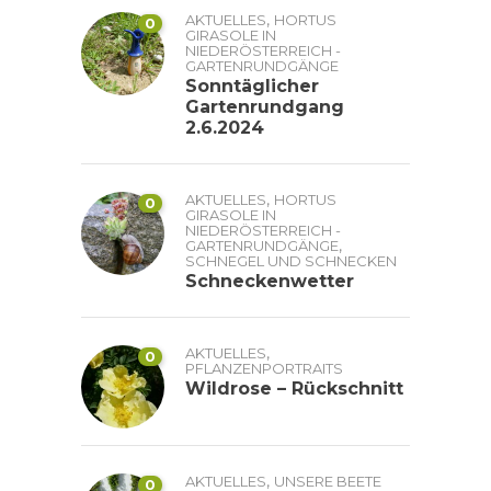
,
AKTUELLES
HORTUS
0
GIRASOLE IN
NIEDERÖSTERREICH -
GARTENRUNDGÄNGE
Sonntäglicher
Gartenrundgang
2.6.2024
,
AKTUELLES
HORTUS
0
GIRASOLE IN
NIEDERÖSTERREICH -
,
GARTENRUNDGÄNGE
SCHNEGEL UND SCHNECKEN
Schneckenwetter
,
AKTUELLES
0
PFLANZENPORTRAITS
Wildrose – Rückschnitt
,
AKTUELLES
UNSERE BEETE
0