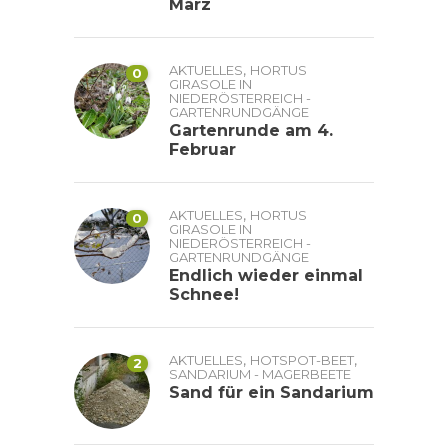
März
,
AKTUELLES
HORTUS
0
GIRASOLE IN
NIEDERÖSTERREICH -
GARTENRUNDGÄNGE
Gartenrunde am 4.
Februar
,
AKTUELLES
HORTUS
0
GIRASOLE IN
NIEDERÖSTERREICH -
GARTENRUNDGÄNGE
Endlich wieder einmal
Schnee!
,
,
AKTUELLES
HOTSPOT-BEET
2
SANDARIUM - MAGERBEETE
Sand für ein Sandarium