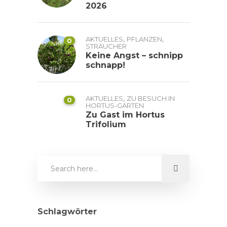
2026
,
,
AKTUELLES
PFLANZEN
0
STRÄUCHER
Keine Angst – schnipp
schnapp!
,
AKTUELLES
ZU BESUCH IN
0
HORTUS-GÄRTEN
Zu Gast im Hortus
Trifolium
Schlagwörter