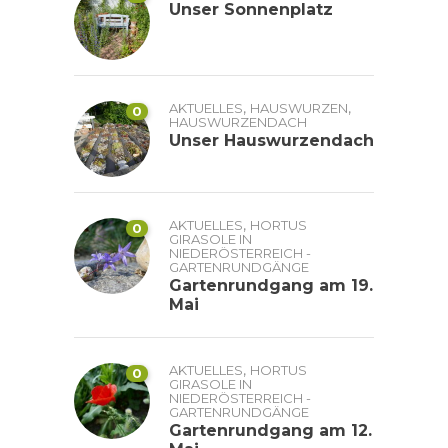
Unser Sonnenplatz
,
,
AKTUELLES
HAUSWURZEN
0
HAUSWURZENDACH
Unser Hauswurzendach
,
AKTUELLES
HORTUS
0
GIRASOLE IN
NIEDERÖSTERREICH -
GARTENRUNDGÄNGE
Gartenrundgang am 19.
Mai
,
AKTUELLES
HORTUS
0
GIRASOLE IN
NIEDERÖSTERREICH -
GARTENRUNDGÄNGE
Gartenrundgang am 12.