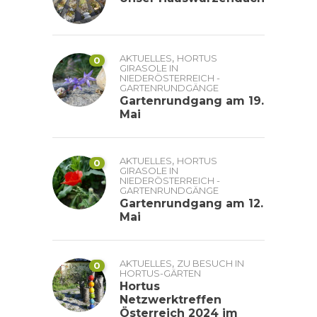
,
AKTUELLES
HORTUS
0
GIRASOLE IN
NIEDERÖSTERREICH -
GARTENRUNDGÄNGE
Gartenrundgang am 19.
Mai
,
AKTUELLES
HORTUS
0
GIRASOLE IN
NIEDERÖSTERREICH -
GARTENRUNDGÄNGE
Gartenrundgang am 12.
Mai
,
AKTUELLES
ZU BESUCH IN
0
HORTUS-GÄRTEN
Hortus
Netzwerktreffen
Österreich 2024 im