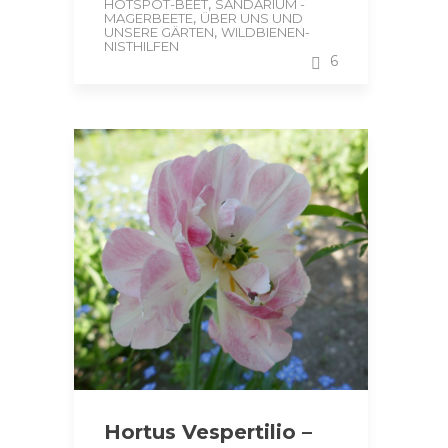
,
HOTSPOT-BEET
SANDARIUM -
,
MAGERBEETE
ÜBER UNS UND
,
UNSERE GÄRTEN
WILDBIENEN-
NISTHILFEN
6
Hortus Vespertilio –