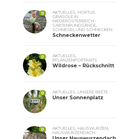
,
AKTUELLES
HORTUS
0
GIRASOLE IN
NIEDERÖSTERREICH -
,
GARTENRUNDGÄNGE
SCHNEGEL UND SCHNECKEN
Schneckenwetter
,
AKTUELLES
0
PFLANZENPORTRAITS
Wildrose – Rückschnitt
,
AKTUELLES
UNSERE BEETE
0
Unser Sonnenplatz
,
,
AKTUELLES
HAUSWURZEN
0
HAUSWURZENDACH
Unser Hauswurzendach