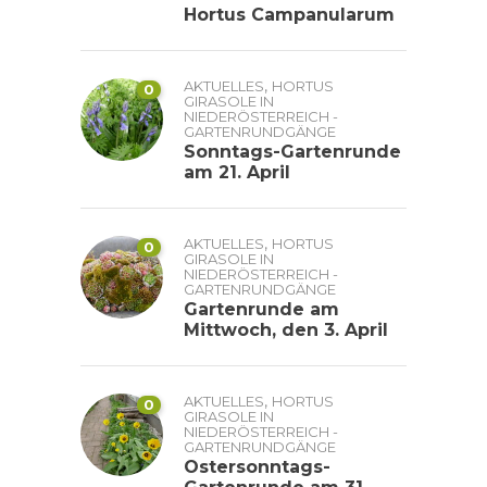
Hortus Campanularum
,
AKTUELLES
HORTUS
0
GIRASOLE IN
NIEDERÖSTERREICH -
GARTENRUNDGÄNGE
Sonntags-Gartenrunde
am 21. April
,
AKTUELLES
HORTUS
0
GIRASOLE IN
NIEDERÖSTERREICH -
GARTENRUNDGÄNGE
Gartenrunde am
Mittwoch, den 3. April
,
AKTUELLES
HORTUS
0
GIRASOLE IN
NIEDERÖSTERREICH -
GARTENRUNDGÄNGE
Ostersonntags-