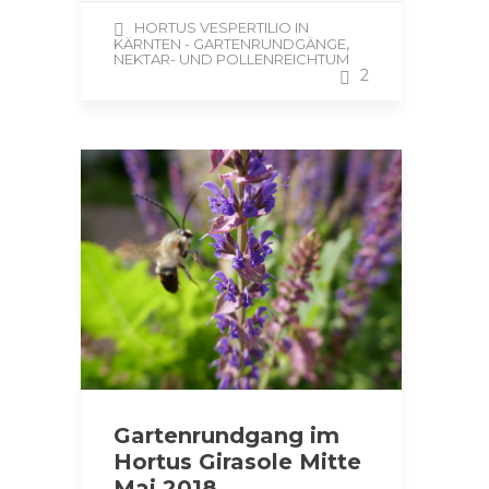
HORTUS VESPERTILIO IN
,
KÄRNTEN - GARTENRUNDGÄNGE
NEKTAR- UND POLLENREICHTUM
2
Gartenrundgang im
Hortus Girasole Mitte
Mai 2018