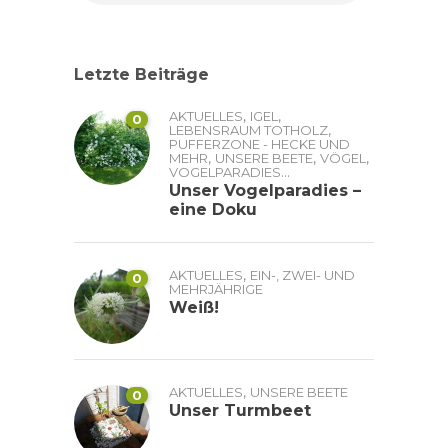
Letzte Beiträge
,
,
AKTUELLES
IGEL
0
,
LEBENSRAUM TOTHOLZ
PUFFERZONE - HECKE UND
,
,
,
MEHR
UNSERE BEETE
VÖGEL
...
VOGELPARADIES
Unser Vogelparadies –
eine Doku
,
AKTUELLES
EIN-, ZWEI- UND
0
MEHRJÄHRIGE
Weiß!
,
AKTUELLES
UNSERE BEETE
0
Unser Turmbeet