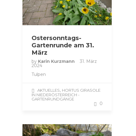
Ostersonntags-
Gartenrunde am 31.
März
by
Karin Kurzmann
31. März
2024
Tulpen
,
AKTUELLES
HORTUS GIRASOLE
IN NIEDERÖSTERREICH -
GARTENRUNDGÄNGE
0