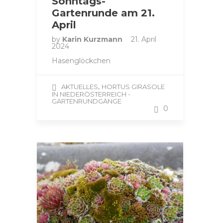
Sonntags-
Gartenrunde am 21.
April
by
Karin Kurzmann
21. April
2024
Hasenglöckchen
,
AKTUELLES
HORTUS GIRASOLE
IN NIEDERÖSTERREICH -
GARTENRUNDGÄNGE
0