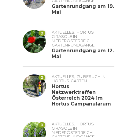
GARTENRUNDGÄNGE
Gartenrundgang am 19.
Mai
,
AKTUELLES
HORTUS
0
GIRASOLE IN
NIEDERÖSTERREICH -
GARTENRUNDGÄNGE
Gartenrundgang am 12.
Mai
,
AKTUELLES
ZU BESUCH IN
0
HORTUS-GÄRTEN
Hortus
Netzwerktreffen
Österreich 2024 im
Hortus Campanularum
,
AKTUELLES
HORTUS
0
GIRASOLE IN
NIEDERÖSTERREICH -
GARTENRUNDGÄNGE