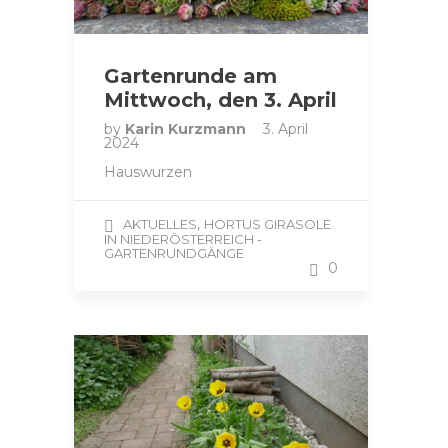
Gartenrunde am
Mittwoch, den 3. April
by
Karin Kurzmann
3. April
2024
Hauswurzen
,
AKTUELLES
HORTUS GIRASOLE
IN NIEDERÖSTERREICH -
GARTENRUNDGÄNGE
0