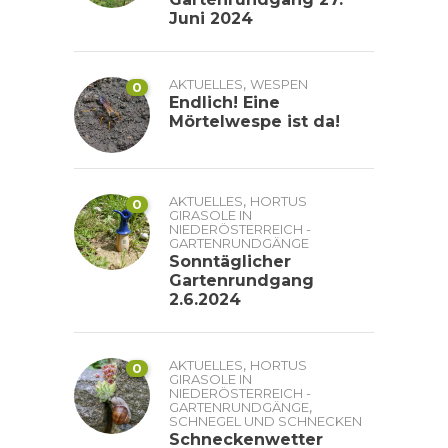
Juni 2024
,
AKTUELLES
WESPEN
0
Endlich! Eine
Mörtelwespe ist da!
,
AKTUELLES
HORTUS
0
GIRASOLE IN
NIEDERÖSTERREICH -
GARTENRUNDGÄNGE
Sonntäglicher
Gartenrundgang
2.6.2024
,
AKTUELLES
HORTUS
0
GIRASOLE IN
NIEDERÖSTERREICH -
,
GARTENRUNDGÄNGE
SCHNEGEL UND SCHNECKEN
Schneckenwetter