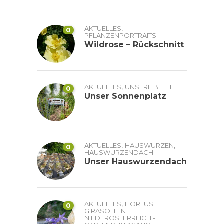
,
AKTUELLES
0
PFLANZENPORTRAITS
Wildrose – Rückschnitt
,
AKTUELLES
UNSERE BEETE
0
Unser Sonnenplatz
,
,
AKTUELLES
HAUSWURZEN
0
HAUSWURZENDACH
Unser Hauswurzendach
,
AKTUELLES
HORTUS
0
GIRASOLE IN
NIEDERÖSTERREICH -