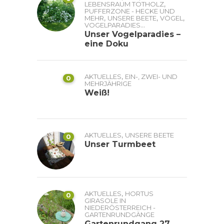
,
LEBENSRAUM TOTHOLZ
PUFFERZONE - HECKE UND
,
,
,
MEHR
UNSERE BEETE
VÖGEL
...
VOGELPARADIES
Unser Vogelparadies –
eine Doku
,
AKTUELLES
EIN-, ZWEI- UND
0
MEHRJÄHRIGE
Weiß!
,
AKTUELLES
UNSERE BEETE
0
Unser Turmbeet
,
AKTUELLES
HORTUS
0
GIRASOLE IN
NIEDERÖSTERREICH -
GARTENRUNDGÄNGE
Gartenrundgang 27.