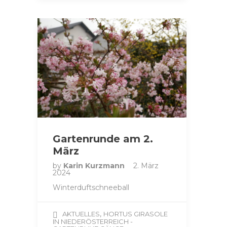
Gartenrunde am 2.
März
by
Karin Kurzmann
2. März
2024
Winterduftschneeball
,
AKTUELLES
HORTUS GIRASOLE
IN NIEDERÖSTERREICH -