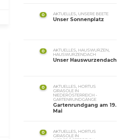
,
AKTUELLES
UNSERE BEETE
0
Unser Sonnenplatz
,
,
AKTUELLES
HAUSWURZEN
0
HAUSWURZENDACH
Unser Hauswurzendach
,
AKTUELLES
HORTUS
0
GIRASOLE IN
NIEDERÖSTERREICH -
GARTENRUNDGÄNGE
Gartenrundgang am 19.
Mai
,
AKTUELLES
HORTUS
0
GIRASOLE IN