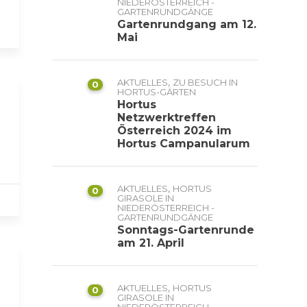
NIEDERÖSTERREICH -
GARTENRUNDGÄNGE
Gartenrundgang am 12.
Mai
,
AKTUELLES
ZU BESUCH IN
0
HORTUS-GÄRTEN
Hortus
Netzwerktreffen
Österreich 2024 im
Hortus Campanularum
,
AKTUELLES
HORTUS
0
GIRASOLE IN
NIEDERÖSTERREICH -
GARTENRUNDGÄNGE
Sonntags-Gartenrunde
am 21. April
,
AKTUELLES
HORTUS
0
GIRASOLE IN