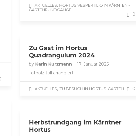
,
AKTUELLES
HORTUS VESPERTILIO IN KÄRNTEN -
GARTENRUNDGÄNGE
0
Zu Gast im Hortus
Quadrangulum 2024
by
Karin Kurzmann
17. Januar 2025
Totholz toll arrangiert.
0
,
0
AKTUELLES
ZU BESUCH IN HORTUS-GÄRTEN
Herbstrundgang im Kärntner
Hortus