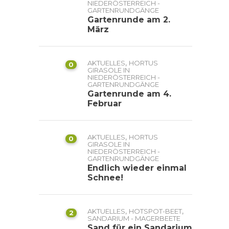
NIEDERÖSTERREICH -
GARTENRUNDGÄNGE
Gartenrunde am 2.
März
,
AKTUELLES
HORTUS
0
GIRASOLE IN
NIEDERÖSTERREICH -
GARTENRUNDGÄNGE
Gartenrunde am 4.
Februar
,
AKTUELLES
HORTUS
0
GIRASOLE IN
NIEDERÖSTERREICH -
GARTENRUNDGÄNGE
Endlich wieder einmal
Schnee!
,
,
AKTUELLES
HOTSPOT-BEET
2
SANDARIUM - MAGERBEETE
Sand für ein Sandarium