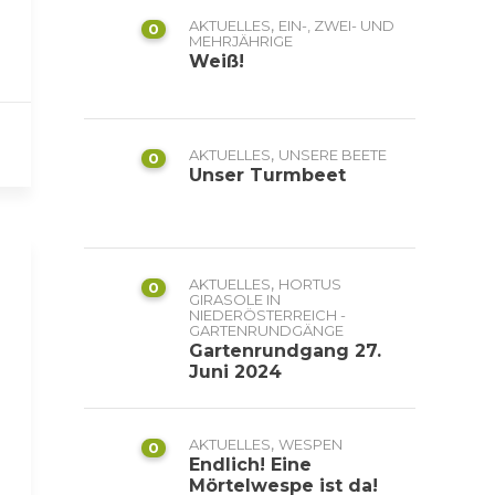
,
AKTUELLES
EIN-, ZWEI- UND
0
MEHRJÄHRIGE
Weiß!
,
AKTUELLES
UNSERE BEETE
0
Unser Turmbeet
,
AKTUELLES
HORTUS
0
GIRASOLE IN
NIEDERÖSTERREICH -
GARTENRUNDGÄNGE
Gartenrundgang 27.
Juni 2024
,
AKTUELLES
WESPEN
0
Endlich! Eine
Mörtelwespe ist da!