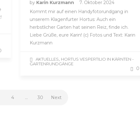
by
Karin Kurzmann
7. Oktober 2024
e
Kommt mir auf einen Handyfotorundgang in
!
unserem Klagenfurter Hortus: Auch ein
herbstlicher Garten hat seinen Reiz, finde ich.
Liebe Grüße, eure Karin! (c) Fotos und Text: Karin
Kurzmann
0
,
AKTUELLES
HORTUS VESPERTILIO IN KÄRNTEN -
GARTENRUNDGÄNGE
0
3
4
…
30
Next