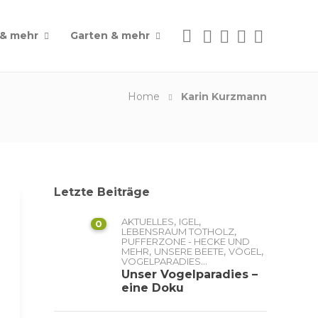
 & mehr
Garten & mehr
Home
Karin Kurzmann
Letzte Beiträge
,
,
AKTUELLES
IGEL
0
,
LEBENSRAUM TOTHOLZ
PUFFERZONE - HECKE UND
,
,
,
MEHR
UNSERE BEETE
VÖGEL
...
VOGELPARADIES
Unser Vogelparadies –
eine Doku