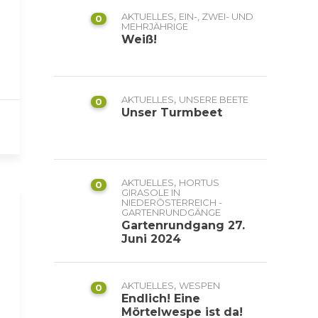
,
AKTUELLES
EIN-, ZWEI- UND
0
MEHRJÄHRIGE
Weiß!
,
AKTUELLES
UNSERE BEETE
0
Unser Turmbeet
,
AKTUELLES
HORTUS
0
GIRASOLE IN
NIEDERÖSTERREICH -
GARTENRUNDGÄNGE
Gartenrundgang 27.
Juni 2024
,
AKTUELLES
WESPEN
0
Endlich! Eine
Mörtelwespe ist da!