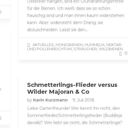
Ostereier hängen, sind ein Grundnahrungsmittel
für die Bienen. Ich weiß, dass sie so schön
0
flauschig sind und man ihnen kaum widerstehen
kann. Aber: widersteht dem Drang, sie
abzuschneiden. Lasst sie den…
,
,
,
AKTUELLES
HONIGBIENEN
HUMMELN
NEKTAR-
,
,
UND POLLENREICHTUM
STRÄUCHER
WILDBIENEN
0
Schmetterlings-Flieder versus
n
Wilder Majoran & Co
by
Karin Kurzmann
9. Juli 2018
Liebe Gartenfreunde! Wer kennt ihn nicht, den
Sommerflieder/Schmetterlingsflieder (Buddleja
2
davidii)? Wer liebt sie nicht, die Schmetterlinge?