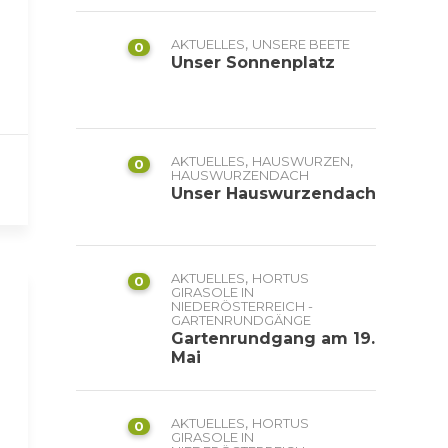
,
AKTUELLES
UNSERE BEETE
0
Unser Sonnenplatz
,
,
AKTUELLES
HAUSWURZEN
0
HAUSWURZENDACH
Unser Hauswurzendach
,
AKTUELLES
HORTUS
0
GIRASOLE IN
NIEDERÖSTERREICH -
GARTENRUNDGÄNGE
Gartenrundgang am 19.
Mai
,
AKTUELLES
HORTUS
0
GIRASOLE IN