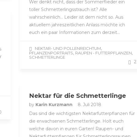
Wer denkt nicht, dass der Sommerflieder ein
toller Schmetterlingsstrauch ist? Alle
wahrscheinlich… Leider ist dem nicht so. Aus
aktuellem jahreszeitlichen Anlass möchte ich
euch ein paar Informationen zum derzeit…
,
NEKTAR- UND POLLENREICHTUM
s
,
,
PFLANZENPORTRAITS
RAUPEN - FUTTERPFLANZEN
r
SCHMETTERLINGE
2
Nektar für die Schmetterlinge
by
Karin Kurzmann
8. Juli 2018
0
Das sind die wichtigsten Nektarfutterpflanzen für
die erwachsenen Schmetterlinge. Holt euch
welche davon in euren Garten! Raupen- und
Nektarfutterpflanzen für Schmetterlingsraupen