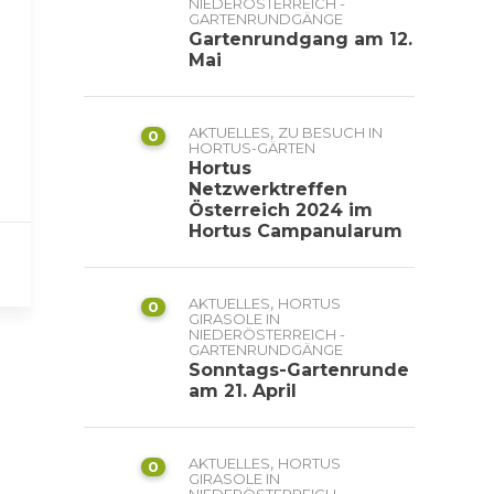
NIEDERÖSTERREICH -
GARTENRUNDGÄNGE
Gartenrundgang am 12.
Mai
,
AKTUELLES
ZU BESUCH IN
0
HORTUS-GÄRTEN
Hortus
Netzwerktreffen
Österreich 2024 im
Hortus Campanularum
,
AKTUELLES
HORTUS
0
GIRASOLE IN
NIEDERÖSTERREICH -
GARTENRUNDGÄNGE
Sonntags-Gartenrunde
am 21. April
,
AKTUELLES
HORTUS
0
GIRASOLE IN