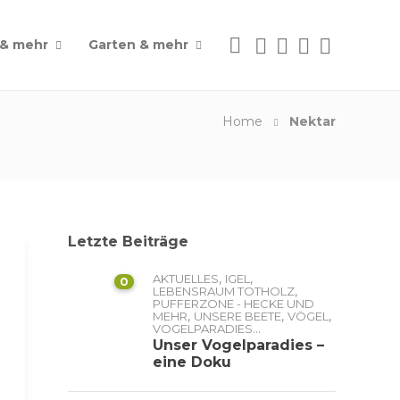
 & mehr
Garten & mehr
Home
Nektar
Letzte Beiträge
,
,
AKTUELLES
IGEL
0
,
LEBENSRAUM TOTHOLZ
PUFFERZONE - HECKE UND
,
,
,
MEHR
UNSERE BEETE
VÖGEL
...
VOGELPARADIES
Unser Vogelparadies –
eine Doku