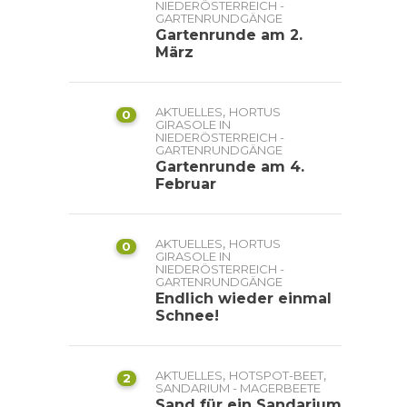
NIEDERÖSTERREICH -
GARTENRUNDGÄNGE
Gartenrunde am 2.
März
,
AKTUELLES
HORTUS
0
GIRASOLE IN
NIEDERÖSTERREICH -
GARTENRUNDGÄNGE
Gartenrunde am 4.
Februar
,
AKTUELLES
HORTUS
0
GIRASOLE IN
NIEDERÖSTERREICH -
GARTENRUNDGÄNGE
Endlich wieder einmal
Schnee!
,
,
AKTUELLES
HOTSPOT-BEET
2
SANDARIUM - MAGERBEETE
Sand für ein Sandarium