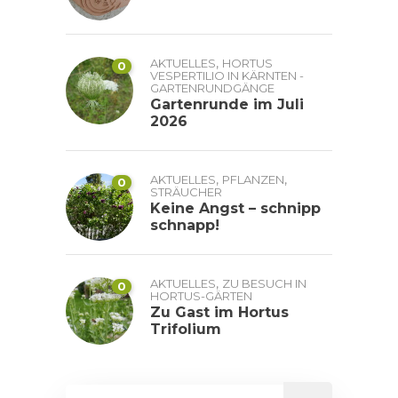
,
AKTUELLES
HORTUS
0
VESPERTILIO IN KÄRNTEN -
GARTENRUNDGÄNGE
Gartenrunde im Juli
2026
,
,
AKTUELLES
PFLANZEN
0
STRÄUCHER
Keine Angst – schnipp
schnapp!
,
AKTUELLES
ZU BESUCH IN
0
HORTUS-GÄRTEN
Zu Gast im Hortus
Trifolium