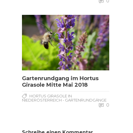
0
Gartenrundgang im Hortus
Girasole Mitte Mai 2018
HORTUS GIRASOLE IN
NIEDERÖSTERREICH - GARTENRUNDGÄNGE
0
Schreibe einen Kommentar