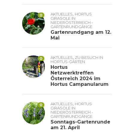
,
AKTUELLES
HORTUS
0
GIRASOLE IN
NIEDERÖSTERREICH -
GARTENRUNDGÄNGE
Gartenrundgang am 12.
Mai
,
AKTUELLES
ZU BESUCH IN
0
HORTUS-GÄRTEN
Hortus
Netzwerktreffen
Österreich 2024 im
Hortus Campanularum
,
AKTUELLES
HORTUS
0
GIRASOLE IN
NIEDERÖSTERREICH -
GARTENRUNDGÄNGE
Sonntags-Gartenrunde
am 21. April