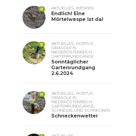
,
AKTUELLES
WESPEN
0
Endlich! Eine
Mörtelwespe ist da!
,
AKTUELLES
HORTUS
0
GIRASOLE IN
NIEDERÖSTERREICH -
GARTENRUNDGÄNGE
Sonntäglicher
Gartenrundgang
2.6.2024
,
AKTUELLES
HORTUS
0
GIRASOLE IN
NIEDERÖSTERREICH -
,
GARTENRUNDGÄNGE
SCHNEGEL UND SCHNECKEN
Schneckenwetter
,
AKTUELLES