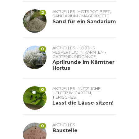
,
,
AKTUELLES
HOTSPOT-BEET
2
SANDARIUM - MAGERBEETE
Sand für ein Sandarium
,
AKTUELLES
HORTUS
0
VESPERTILIO IN KÄRNTEN -
GARTENRUNDGÄNGE
Aprilrunde im Kärntner
Hortus
,
AKTUELLES
NÜTZLICHE
0
,
HELFER IM GARTEN
TIERISCHES
Lasst die Läuse sitzen!
AKTUELLES
0
Baustelle