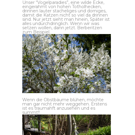
Unser “Vogelparadies”, eine wilde Ecke,
eingerahmt von hohen Totholhecken,
drinnen lauter stacheliges und dorniges,
damit die Katzen nicht so viel da drinnen
sind. Nur jetzt sieht man hinein, Später ist
alles undurchdringlich. Wenn wir was
setzen wollen, dann jetzt. Berberitzen
zum Beispiel.
Wenn die Obstbäume blühen, möchte
man gar nicht mehr weggehen. Erstens
ist es traumahft anzusehen und es
summt!!