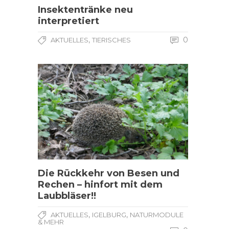
Insektentränke neu
interpretiert
,
0
AKTUELLES
TIERISCHES
Die Rückkehr von Besen und
Rechen – hinfort mit dem
Laubbläser!!
,
,
AKTUELLES
IGELBURG
NATURMODULE
& MEHR