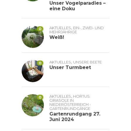
Unser Vogelparadies –
eine Doku
,
AKTUELLES
EIN-, ZWEI- UND
0
MEHRJÄHRIGE
Weiß!
,
AKTUELLES
UNSERE BEETE
0
Unser Turmbeet
,
AKTUELLES
HORTUS
0
GIRASOLE IN
NIEDERÖSTERREICH -
GARTENRUNDGÄNGE
Gartenrundgang 27.
Juni 2024