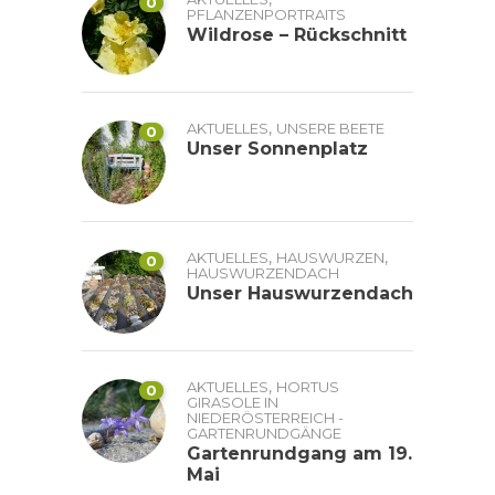
0
PFLANZENPORTRAITS
Wildrose – Rückschnitt
,
AKTUELLES
UNSERE BEETE
0
Unser Sonnenplatz
,
,
AKTUELLES
HAUSWURZEN
0
HAUSWURZENDACH
Unser Hauswurzendach
,
AKTUELLES
HORTUS
0
GIRASOLE IN
NIEDERÖSTERREICH -
GARTENRUNDGÄNGE
Gartenrundgang am 19.
Mai