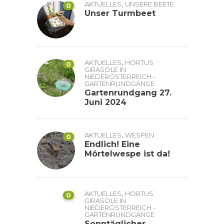
,
AKTUELLES
UNSERE BEETE
0
Unser Turmbeet
,
AKTUELLES
HORTUS
0
GIRASOLE IN
NIEDERÖSTERREICH -
GARTENRUNDGÄNGE
Gartenrundgang 27.
Juni 2024
,
AKTUELLES
WESPEN
0
Endlich! Eine
Mörtelwespe ist da!
,
AKTUELLES
HORTUS
0
GIRASOLE IN
NIEDERÖSTERREICH -
GARTENRUNDGÄNGE
Sonntäglicher