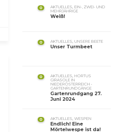
,
AKTUELLES
EIN-, ZWEI- UND
0
MEHRJÄHRIGE
Weiß!
,
AKTUELLES
UNSERE BEETE
0
Unser Turmbeet
,
AKTUELLES
HORTUS
0
GIRASOLE IN
NIEDERÖSTERREICH -
GARTENRUNDGÄNGE
Gartenrundgang 27.
Juni 2024
,
AKTUELLES
WESPEN
0
Endlich! Eine
Mörtelwespe ist da!