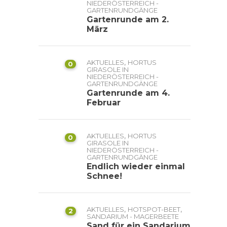
NIEDERÖSTERREICH -
GARTENRUNDGÄNGE
Gartenrunde am 2.
März
,
AKTUELLES
HORTUS
0
GIRASOLE IN
NIEDERÖSTERREICH -
GARTENRUNDGÄNGE
Gartenrunde am 4.
Februar
,
AKTUELLES
HORTUS
0
GIRASOLE IN
NIEDERÖSTERREICH -
GARTENRUNDGÄNGE
Endlich wieder einmal
Schnee!
,
,
AKTUELLES
HOTSPOT-BEET
2
SANDARIUM - MAGERBEETE
Sand für ein Sandarium