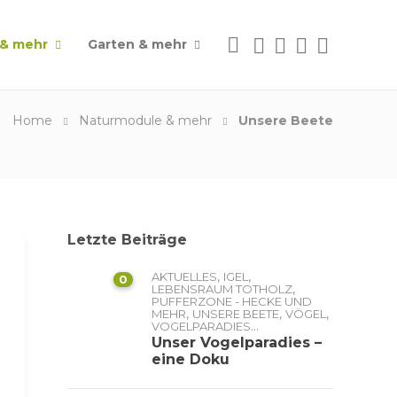
 & mehr
Garten & mehr
Home
Naturmodule & mehr
Unsere Beete
Letzte Beiträge
,
,
AKTUELLES
IGEL
0
,
LEBENSRAUM TOTHOLZ
PUFFERZONE - HECKE UND
,
,
,
MEHR
UNSERE BEETE
VÖGEL
...
VOGELPARADIES
Unser Vogelparadies –
eine Doku