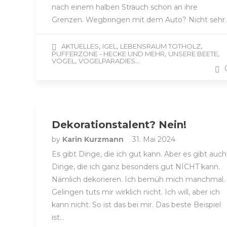
nach einem halben Strauch schon an ihre
Grenzen. Wegbringen mit dem Auto? Nicht sehr
,
,
,
AKTUELLES
IGEL
LEBENSRAUM TOTHOLZ
,
,
PUFFERZONE - HECKE UND MEHR
UNSERE BEETE
,
...
VÖGEL
VOGELPARADIES
Dekorationstalent? Nein!
by
Karin Kurzmann
31. Mai 2024
Es gibt Dinge, die ich gut kann. Aber es gibt auch
Dinge, die ich ganz besonders gut NICHT kann.
Nämlich dekorieren. Ich bemüh mich manchmal.
Gelingen tuts mir wirklich nicht. Ich will, aber ich
kann nicht. So ist das bei mir. Das beste Beispiel
ist…