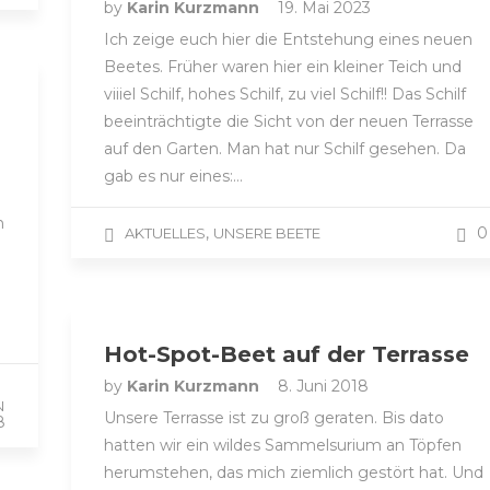
by
Karin Kurzmann
19. Mai 2023
Ich zeige euch hier die Entstehung eines neuen
Beetes. Früher waren hier ein kleiner Teich und
viiiel Schilf, hohes Schilf, zu viel Schilf!! Das Schilf
beeinträchtigte die Sicht von der neuen Terrasse
auf den Garten. Man hat nur Schilf gesehen. Da
gab es nur eines:…
h
,
0
AKTUELLES
UNSERE BEETE
Hot-Spot-Beet auf der Terrasse
by
Karin Kurzmann
8. Juni 2018
N
Unsere Terrasse ist zu groß geraten. Bis dato
8
hatten wir ein wildes Sammelsurium an Töpfen
herumstehen, das mich ziemlich gestört hat. Und