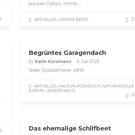
braunen Falters. Immer…
0
,
0
AKTUELLES
UNSERE BEETE
Begrüntes Garagendach
by
Karin Kurzmann
6. Juli 2023
Jeder Quadratmeter zählt!
,
,
AKTUELLES
HAUSWURZENDACH
NATURMODULE
,
& MEHR
UNSERE BEETE
0
.
Das ehemalige Schilfbeet
0