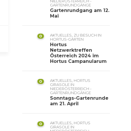
NIEDERÖSTERREICH -
GARTENRUNDGÄNGE
Gartenrundgang am 12.
Mai
,
AKTUELLES
ZU BESUCH IN
0
HORTUS-GÄRTEN
Hortus
Netzwerktreffen
Österreich 2024 im
Hortus Campanularum
,
AKTUELLES
HORTUS
0
GIRASOLE IN
NIEDERÖSTERREICH -
GARTENRUNDGÄNGE
Sonntags-Gartenrunde
am 21. April
,
AKTUELLES
HORTUS
0
GIRASOLE IN