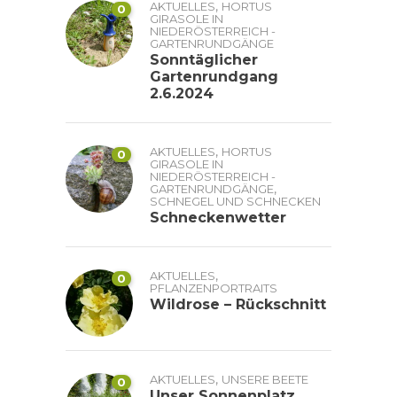
,
AKTUELLES
HORTUS
0
GIRASOLE IN
NIEDERÖSTERREICH -
GARTENRUNDGÄNGE
Sonntäglicher
Gartenrundgang
2.6.2024
,
AKTUELLES
HORTUS
0
GIRASOLE IN
NIEDERÖSTERREICH -
,
GARTENRUNDGÄNGE
SCHNEGEL UND SCHNECKEN
Schneckenwetter
,
AKTUELLES
0
PFLANZENPORTRAITS
Wildrose – Rückschnitt
,
AKTUELLES
UNSERE BEETE
0
Unser Sonnenplatz