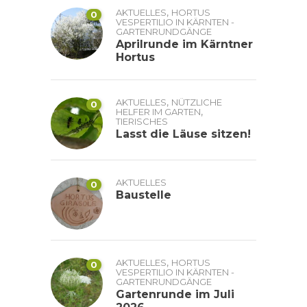
,
AKTUELLES
HORTUS
0
VESPERTILIO IN KÄRNTEN -
GARTENRUNDGÄNGE
Aprilrunde im Kärntner
Hortus
,
AKTUELLES
NÜTZLICHE
0
,
HELFER IM GARTEN
TIERISCHES
Lasst die Läuse sitzen!
AKTUELLES
0
Baustelle
,
AKTUELLES
HORTUS
0
VESPERTILIO IN KÄRNTEN -
GARTENRUNDGÄNGE
Gartenrunde im Juli