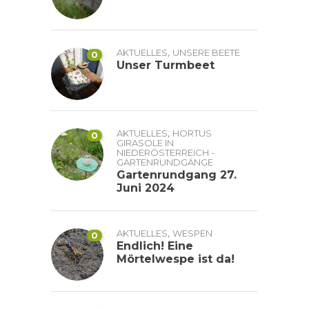
,
AKTUELLES
UNSERE BEETE
0
Unser Turmbeet
,
AKTUELLES
HORTUS
0
GIRASOLE IN
NIEDERÖSTERREICH -
GARTENRUNDGÄNGE
Gartenrundgang 27.
Juni 2024
,
AKTUELLES
WESPEN
0
Endlich! Eine
Mörtelwespe ist da!