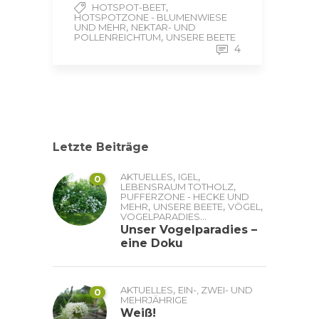
,
HOTSPOT-BEET
HOTSPOTZONE - BLUMENWIESE
,
UND MEHR
NEKTAR- UND
,
POLLENREICHTUM
UNSERE BEETE
4
Letzte Beiträge
,
,
AKTUELLES
IGEL
0
,
LEBENSRAUM TOTHOLZ
PUFFERZONE - HECKE UND
,
,
,
MEHR
UNSERE BEETE
VÖGEL
...
VOGELPARADIES
Unser Vogelparadies –
eine Doku
,
AKTUELLES
EIN-, ZWEI- UND
0
MEHRJÄHRIGE
Weiß!