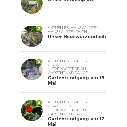
,
,
AKTUELLES
HAUSWURZEN
0
HAUSWURZENDACH
Unser Hauswurzendach
,
AKTUELLES
HORTUS
0
GIRASOLE IN
NIEDERÖSTERREICH -
GARTENRUNDGÄNGE
Gartenrundgang am 19.
Mai
,
AKTUELLES
HORTUS
0
GIRASOLE IN
NIEDERÖSTERREICH -
GARTENRUNDGÄNGE
Gartenrundgang am 12.
Mai