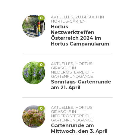
,
AKTUELLES
ZU BESUCH IN
0
HORTUS-GÄRTEN
Hortus
Netzwerktreffen
Österreich 2024 im
Hortus Campanularum
,
AKTUELLES
HORTUS
0
GIRASOLE IN
NIEDERÖSTERREICH -
GARTENRUNDGÄNGE
Sonntags-Gartenrunde
am 21. April
,
AKTUELLES
HORTUS
0
GIRASOLE IN
NIEDERÖSTERREICH -
GARTENRUNDGÄNGE
Gartenrunde am
Mittwoch, den 3. April