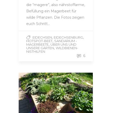
die “magere”, also nährstoffarme,
Befüllung ein Magerbeet für
wilde Pflanzen. Die Fotos zeigen
euch Schritt…
,
,
EIDECHSEN
EIDECHSENBURG
,
HOTSPOT-BEET
SANDARIUM -
,
MAGERBEETE
ÜBER UNS UND
,
UNSERE GÄRTEN
WILDBIENEN-
NISTHILFEN
6