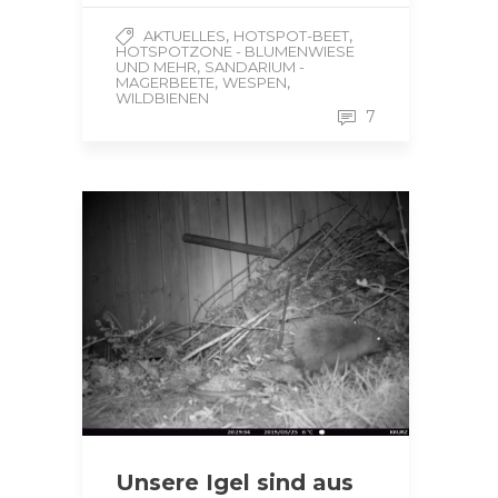
,
,
AKTUELLES
HOTSPOT-BEET
HOTSPOTZONE - BLUMENWIESE
,
UND MEHR
SANDARIUM -
,
,
MAGERBEETE
WESPEN
WILDBIENEN
7
Unsere Igel sind aus