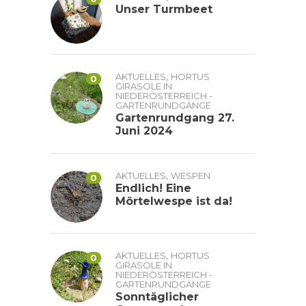
Unser Turmbeet
,
AKTUELLES
HORTUS
0
GIRASOLE IN
NIEDERÖSTERREICH -
GARTENRUNDGÄNGE
Gartenrundgang 27.
Juni 2024
,
AKTUELLES
WESPEN
0
Endlich! Eine
Mörtelwespe ist da!
,
AKTUELLES
HORTUS
0
GIRASOLE IN
NIEDERÖSTERREICH -
GARTENRUNDGÄNGE
Sonntäglicher