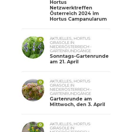
Hortus
Netzwerktreffen
Österreich 2024 im
Hortus Campanularum
,
AKTUELLES
HORTUS
0
GIRASOLE IN
NIEDERÖSTERREICH -
GARTENRUNDGÄNGE
Sonntags-Gartenrunde
am 21. April
,
AKTUELLES
HORTUS
0
GIRASOLE IN
NIEDERÖSTERREICH -
GARTENRUNDGÄNGE
Gartenrunde am
Mittwoch, den 3. April
,
AKTUELLES
HORTUS
0
GIRASOLE IN
NIEDERÖSTERREICH -