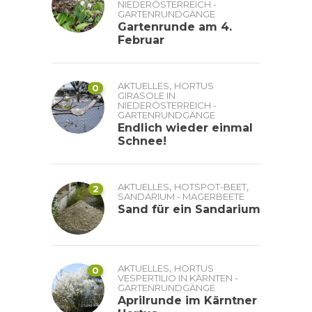
NIEDERÖSTERREICH -
GARTENRUNDGÄNGE
Gartenrunde am 4.
Februar
,
AKTUELLES
HORTUS
0
GIRASOLE IN
NIEDERÖSTERREICH -
GARTENRUNDGÄNGE
Endlich wieder einmal
Schnee!
,
,
AKTUELLES
HOTSPOT-BEET
2
SANDARIUM - MAGERBEETE
Sand für ein Sandarium
,
AKTUELLES
HORTUS
0
VESPERTILIO IN KÄRNTEN -
GARTENRUNDGÄNGE
Aprilrunde im Kärntner