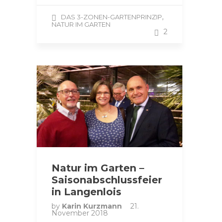
,
DAS 3-ZONEN-GARTENPRINZIP
NATUR IM GARTEN
2
Natur im Garten –
Saisonabschlussfeier
in Langenlois
by
Karin Kurzmann
21.
November 2018