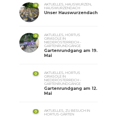
,
,
AKTUELLES
HAUSWURZEN
0
HAUSWURZENDACH
Unser Hauswurzendach
,
AKTUELLES
HORTUS
0
GIRASOLE IN
NIEDERÖSTERREICH -
GARTENRUNDGÄNGE
Gartenrundgang am 19.
Mai
,
AKTUELLES
HORTUS
0
GIRASOLE IN
NIEDERÖSTERREICH -
GARTENRUNDGÄNGE
Gartenrundgang am 12.
Mai
,
AKTUELLES
ZU BESUCH IN
0
HORTUS-GÄRTEN