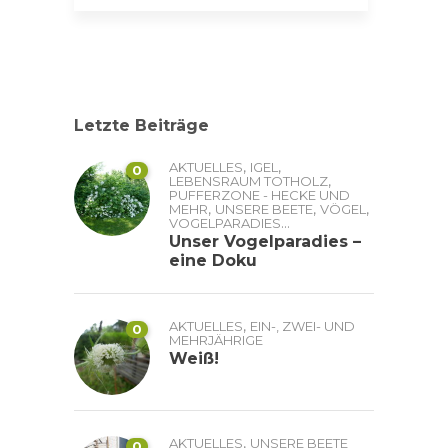
Letzte Beiträge
,
,
AKTUELLES
IGEL
0
,
LEBENSRAUM TOTHOLZ
PUFFERZONE - HECKE UND
,
,
,
MEHR
UNSERE BEETE
VÖGEL
...
VOGELPARADIES
Unser Vogelparadies –
eine Doku
,
AKTUELLES
EIN-, ZWEI- UND
0
MEHRJÄHRIGE
Weiß!
,
AKTUELLES
UNSERE BEETE
0