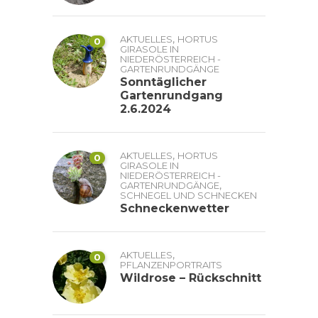
,
AKTUELLES
HORTUS
0
GIRASOLE IN
NIEDERÖSTERREICH -
GARTENRUNDGÄNGE
Sonntäglicher
Gartenrundgang
2.6.2024
,
AKTUELLES
HORTUS
0
GIRASOLE IN
NIEDERÖSTERREICH -
,
GARTENRUNDGÄNGE
SCHNEGEL UND SCHNECKEN
Schneckenwetter
,
AKTUELLES
0
PFLANZENPORTRAITS
Wildrose – Rückschnitt