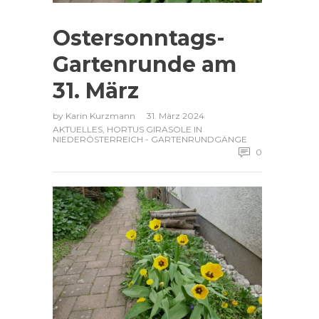
Ostersonntags-
Gartenrunde am
31. März
by
Karin Kurzmann
31. März 2024
AKTUELLES
,
HORTUS GIRASOLE IN
NIEDERÖSTERREICH - GARTENRUNDGÄNGE
0