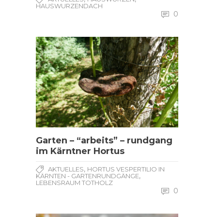
HAUSWURZENDACH
0
Garten – “arbeits” – rundgang
im Kärntner Hortus
,
AKTUELLES
HORTUS VESPERTILIO IN
,
KÄRNTEN - GARTENRUNDGÄNGE
LEBENSRAUM TOTHOLZ
0