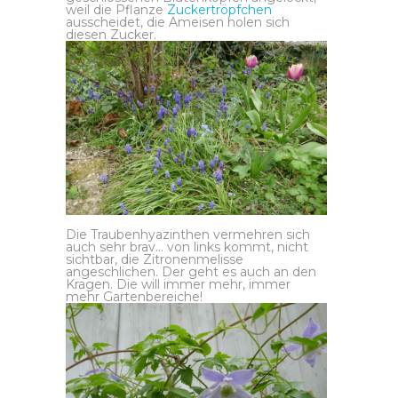
weil die Pflanze
Zuckertröpfchen
ausscheidet, die Ameisen holen sich
diesen Zucker.
Die Traubenhyazinthen vermehren sich
auch sehr brav… von links kommt, nicht
sichtbar, die Zitronenmelisse
angeschlichen. Der geht es auch an den
Kragen. Die will immer mehr, immer
mehr Gartenbereiche!