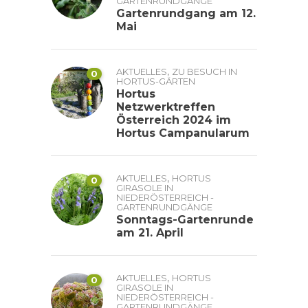
GARTENRUNDGÄNGE
Gartenrundgang am 12.
Mai
,
AKTUELLES
ZU BESUCH IN
0
HORTUS-GÄRTEN
Hortus
Netzwerktreffen
Österreich 2024 im
Hortus Campanularum
,
AKTUELLES
HORTUS
0
GIRASOLE IN
NIEDERÖSTERREICH -
GARTENRUNDGÄNGE
Sonntags-Gartenrunde
am 21. April
,
AKTUELLES
HORTUS
0
GIRASOLE IN
NIEDERÖSTERREICH -
GARTENRUNDGÄNGE