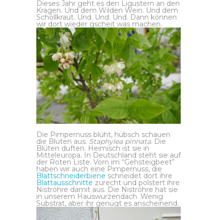
Dieses Jahr geht es den Ligustern an den
Kragen. Und dem Wilden Wein. Und dem
Schöllkraut. Und. Und. Und. Dann können
wir dort wieder gscheit was machen.
Die Pimpernuss blüht, hübsch schauen
die Blüten aus.
Staphylea pinnata
. Die
Blüten duften. Heimisch ist sie in
Mitteleuropa. In Deutschland steht sie auf
der Roten Liste. Vorn im “Gehsteigbeet”
haben wir auch eine Pimpernuss, die
Blattschneiderbiene
schneidet dort ihre
Blattausschnitte
zurecht und polstert ihre
Niströhre damit aus. Die Niströhre hat sie
in unserem Hauswurzendach. Wenig
Substrat, aber ihr genügt es anscheinend.