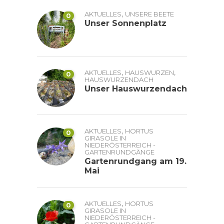
,
AKTUELLES
UNSERE BEETE
0
Unser Sonnenplatz
,
,
AKTUELLES
HAUSWURZEN
0
HAUSWURZENDACH
Unser Hauswurzendach
,
AKTUELLES
HORTUS
0
GIRASOLE IN
NIEDERÖSTERREICH -
GARTENRUNDGÄNGE
Gartenrundgang am 19.
Mai
,
AKTUELLES
HORTUS
0
GIRASOLE IN
NIEDERÖSTERREICH -