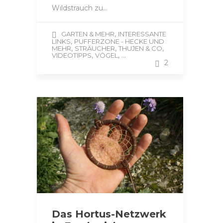
Wildstrauch zu…
,
GARTEN & MEHR
INTERESSANTE
,
LINKS
PUFFERZONE - HECKE UND
,
,
,
MEHR
STRÄUCHER
THUJEN & CO
,
, ...
VIDEOTIPPS
VÖGEL
2
Das Hortus-Netzwerk