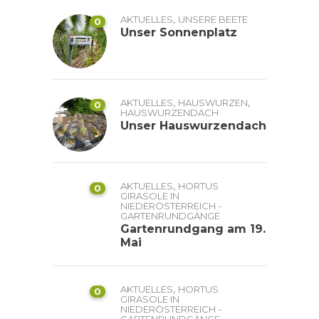
,
AKTUELLES
UNSERE BEETE
0
Unser Sonnenplatz
,
,
AKTUELLES
HAUSWURZEN
0
HAUSWURZENDACH
Unser Hauswurzendach
,
AKTUELLES
HORTUS
0
GIRASOLE IN
NIEDERÖSTERREICH -
GARTENRUNDGÄNGE
Gartenrundgang am 19.
Mai
,
AKTUELLES
HORTUS
0
GIRASOLE IN
NIEDERÖSTERREICH -