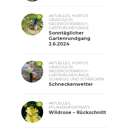
,
AKTUELLES
HORTUS
0
GIRASOLE IN
NIEDERÖSTERREICH -
GARTENRUNDGÄNGE
Sonntäglicher
Gartenrundgang
2.6.2024
,
AKTUELLES
HORTUS
0
GIRASOLE IN
NIEDERÖSTERREICH -
,
GARTENRUNDGÄNGE
SCHNEGEL UND SCHNECKEN
Schneckenwetter
,
AKTUELLES
0
PFLANZENPORTRAITS
Wildrose – Rückschnitt