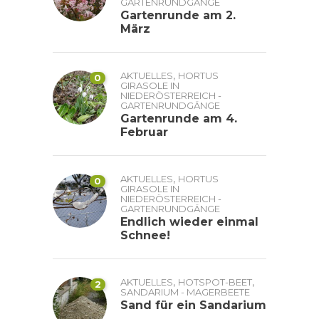
GARTENRUNDGÄNGE
Gartenrunde am 2.
März
,
AKTUELLES
HORTUS
0
GIRASOLE IN
NIEDERÖSTERREICH -
GARTENRUNDGÄNGE
Gartenrunde am 4.
Februar
,
AKTUELLES
HORTUS
0
GIRASOLE IN
NIEDERÖSTERREICH -
GARTENRUNDGÄNGE
Endlich wieder einmal
Schnee!
,
,
AKTUELLES
HOTSPOT-BEET
2
SANDARIUM - MAGERBEETE
Sand für ein Sandarium