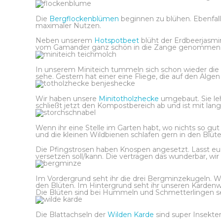
Die
Bergflockenblümen
beginnen zu blühen. Ebenfal
maximaler Nutzen.
Neben unserem
Hotspotbeet
blüht der Erdbeerjasmin
vom Gamander ganz schön in die Zange genommen, w
In unserem Miniteich tummeln sich schon wieder die
sehe. Gestern hat einer eine Fliege, die auf den Algen
Wir haben unsere
Minitotholzhecke
umgebaut. Sie leh
schließt jetzt den Kompostbereich ab und ist mit l
Wenn ihr eine Stelle im Garten habt, wo nichts so gut
und die kleinen Wildbienen schlafen gern in den Blüte
Die Pfingstrosen haben Knospen angesetzt. Lasst euch
versetzen soll/kann. Die vertragen das wunderbar, wir
Im Vordergrund seht ihr die drei Bergminzekugeln. Wen
den Blüten. Im Hintergrund seht ihr unseren Kardenwa
Die Blüten sind bei Hummeln und Schmetterlingen se
Die Blattachseln der
Wilden Karde
sind super Insekte