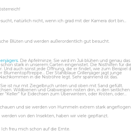
sterreich!
esucht, natürlich nicht, wenn ich grad mit der Kamera dort bin…
bsche Blüten und werden außerordentlich gut besucht.
llenjägers
. Die Apfelminze. Sie wird im Juli blühen und genau das 
h schon stark in unserem Garten eingenistet. Die Nisthilfen für di
 Und auch sonst jede Öffnung, die er findet, wie zum Beispiel d
r Blumentopftreppe… Der Stahlblaue Grillenjäger jagt junge
 Nachkommen in die Niströhre legt. Sehr spannend ist das.
Sie ist nur mit Ziegelbruch unten und oben mit Sand gefüllt.
chsen. Wildbienen und Grabwespen nisten drin, in den seitlichen
der “Keller” für Eidechsen zum Überwintern, oder Kröten, oder…
anzuschauen und sie werden von Hummeln extrem stark angeflogen
n werden von den Insekten, haben wir viele gepflanzt.
 Ich freu mich schon auf die Ernte.