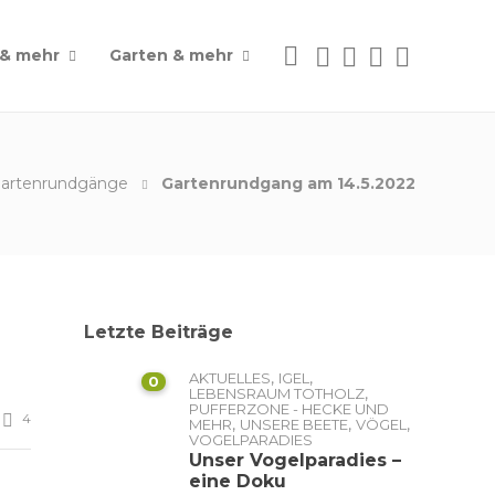
 & mehr
Garten & mehr
- Gartenrundgänge
Gartenrundgang am 14.5.2022
Letzte Beiträge
,
,
AKTUELLES
IGEL
0
,
LEBENSRAUM TOTHOLZ
PUFFERZONE - HECKE UND
4
,
,
,
MEHR
UNSERE BEETE
VÖGEL
VOGELPARADIES
Unser Vogelparadies –
eine Doku