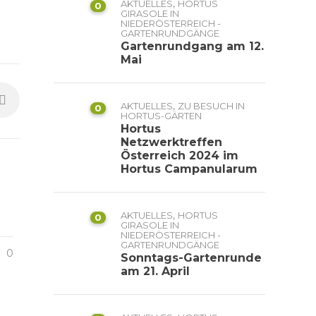
,
AKTUELLES
HORTUS
0
GIRASOLE IN
NIEDERÖSTERREICH -
GARTENRUNDGÄNGE
Gartenrundgang am 12.
Mai
,
AKTUELLES
ZU BESUCH IN
0
HORTUS-GÄRTEN
Hortus
Netzwerktreffen
Österreich 2024 im
Hortus Campanularum
,
AKTUELLES
HORTUS
0
GIRASOLE IN
NIEDERÖSTERREICH -
GARTENRUNDGÄNGE
0
Sonntags-Gartenrunde
am 21. April