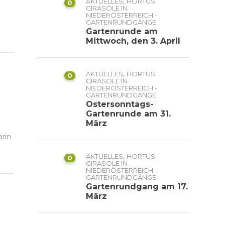
,
AKTUELLES
HORTUS
0
GIRASOLE IN
NIEDERÖSTERREICH -
GARTENRUNDGÄNGE
Gartenrunde am
Mittwoch, den 3. April
,
AKTUELLES
HORTUS
0
GIRASOLE IN
NIEDERÖSTERREICH -
GARTENRUNDGÄNGE
Ostersonntags-
Gartenrunde am 31.
März
arin
,
AKTUELLES
HORTUS
0
GIRASOLE IN
NIEDERÖSTERREICH -
GARTENRUNDGÄNGE
Gartenrundgang am 17.
März