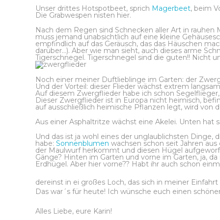
Unser drittes Hotspotbeet, sprich
Magerbeet
, beim V
Die Grabwespen nisten hier.
Nach dem Regen sind Schnecken aller Art in rauhen 
muss jemand unabsichtlich auf eine kleine Gehäusesch
empfindlich auf das Geräusch, das das Häuschen mach
darüber…). Aber wie man sieht, auch dieses arme Schn
Tigerschnegel. Tigerschnegel sind die guten!! Nicht u
Noch einer meiner Duftlieblinge im Garten: der Zwergfl
Und der Vorteil: dieser Flieder wächst extrem langsam 
Auf diesem Zwergflieder habe ich schon Segelflieg
Dieser Zwergflieder ist in Europa nicht heimisch, be
auf ausschließlich heimische Pflanzen legt, wird vo
Aus einer Asphaltritze wächst eine Akelei. Unten hat 
Und das ist ja wohl eines der unglaublichsten Dinge, d
habe:
Sonnenblumen
wachsen schon seit Jahren aus 
der Maulwurf herkommt und diesen Hügel aufgeworfen h
Gänge? Hinten im Garten und vorne im Garten, ja, da i
Erdhügel. Aber hier vorne?? Habt ihr auch schon einm
dereinst in ei großes Loch, das sich in meiner Einfahrt
Das war´s für heute! Ich wünsche euch einen schön
Alles Liebe, eure Karin!