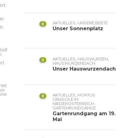
rt.
er
,
AKTUELLES
UNSERE BEETE
0
ch
Unser Sonnenplatz
oll!
n.
,
,
AKTUELLES
HAUSWURZEN
0
rt
HAUSWURZENDACH
Unser Hauswurzendach
chet
 wo
eine
,
AKTUELLES
HORTUS
0
GIRASOLE IN
NIEDERÖSTERREICH -
GARTENRUNDGÄNGE
Gartenrundgang am 19.
Mai