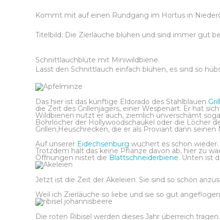
Kommt mit auf einen Rundgang im Hortus in Niederö
Titelbild: Die Zierläuche blühen und sind immer gut b
Schnittlauchblüte mit Miniwildbiene.
Lasst den Schnittlauch einfach blühen, es sind so hü
Das hier ist das künftige Eldorado des Stahlblauen
Gri
die Zeit des Grillenjägers, einer Wespenart. Er hat sic
Wildbienen nutzt er auch, ziemlich unverschämt sogar.
Bohrlöcher der Hollywoodschaukel oder die Löcher de
Grillen,Heuschrecken, die er als Proviant dann seinen
Auf unserer
Eidechsenburg
wuchert es schon wieder. 
Trotzdem hält das keine Pflanze davon ab, hier zu wa
Öffnungen nistet die
Blattschneiderbiene
. Unten ist 
Jetzt ist die Zeit der Akeleien. Sie sind so schön 
Weil ich Zierläuche so liebe und sie so gut angefloge
Die roten Ribisel werden dieses Jahr überreich tragen.