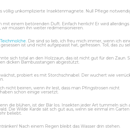
ls völlig unkomplizierte Insektenmagnete. Null Pflege notwendi
 mit einem betörenden Duft. Einfach herrlich! Er wird allerdings
ir müssen ihn weiter redimensionieren.
Teichmolche
. Die sind so lieb, ich freu mich immer, wenn ich ei
 gesessen ist und nicht aufgepasst hat, gefressen. Toll, das zu s
nte sich total an den Holzzaun, das ist nicht gut für den Zaun. S
angen dicken Bambusstangen abgestützt.
 wächst, probiert es mit Storchschnabel. Der wuchert wie verrüc
n.
 nicht beirren, wenn ihr lest, dass man Pfingstrosen nicht
 haben schon einige versetzt.
n die blühen, ist der Bär los. Insekten jeder Art tummeln sich 
ld. Die Wilde Karde sät sch gut aus, wenn sie einmal im Garten i
hr beliebt.
ntränken! Nach einem Regen bleibt das Wasser drin stehen.