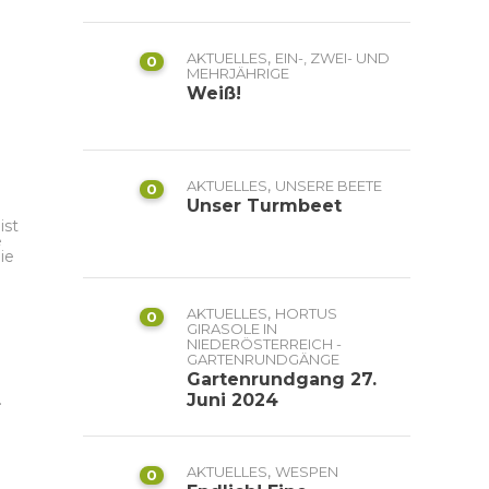
,
AKTUELLES
EIN-, ZWEI- UND
0
MEHRJÄHRIGE
Weiß!
,
AKTUELLES
UNSERE BEETE
0
Unser Turmbeet
ist
e
ie
,
AKTUELLES
HORTUS
0
GIRASOLE IN
NIEDERÖSTERREICH -
GARTENRUNDGÄNGE
Gartenrundgang 27.
.
Juni 2024
,
AKTUELLES
WESPEN
0