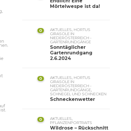
Endlich! Eine
Mörtelwespe ist da!
g,
,
AKTUELLES
HORTUS
0
GIRASOLE IN
NIEDERÖSTERREICH -
nen
GARTENRUNDGÄNGE
ehen.
Sonntäglicher
Gartenrundgang
2.6.2024
ie
kt
,
AKTUELLES
HORTUS
0
GIRASOLE IN
NIEDERÖSTERREICH -
,
GARTENRUNDGÄNGE
SCHNEGEL UND SCHNECKEN
Schneckenwetter
auf
st.
,
AKTUELLES
0
PFLANZENPORTRAITS
Wildrose – Rückschnitt