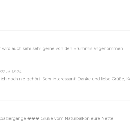
er wird auch sehr sehr gerne von den Brummis angenommen
022 at 18:24
ch noch nie gehört. Sehr interessant! Danke und liebe Grüße, K
enspaziergänge ❤️❤️❤️ Grüße vom Naturbalkon eure Nette