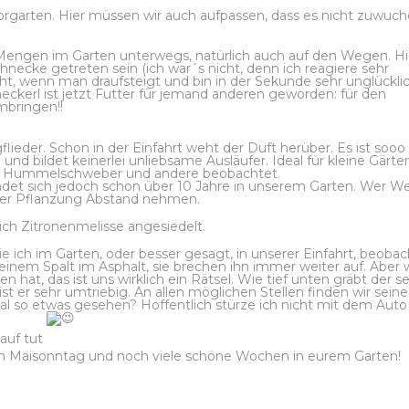
orgarten. Hier müssen wir auch aufpassen, dass es nicht zuwuche
Mengen im Garten unterwegs, natürlich auch auf den Wegen. Hi
necke getreten sein (ich war´s nicht, denn ich reagiere sehr
t, wenn man draufsteigt und bin in der Sekunde sehr unglückli
eckerl ist jetzt Futter für jemand anderen geworden: für den
mbringen!!
ieder. Schon in der Einfahrt weht der Duft herüber. Es ist sooo t
und bildet keinerlei unliebsame Ausläufer. Ideal für kleine Gärte
er, Hummelschweber und andere beobachtet.
findet sich jedoch schon über 10 Jahre in unserem Garten. Wer We
n der Pflanzung Abstand nehmen.
sich Zitronenmelisse angesiedelt.
ie ich im Garten, oder besser gesagt, in unserer Einfahrt, beoba
einem Spalt im Asphalt, sie brechen ihn immer weiter auf. Aber
at, das ist uns wirklich ein Rätsel. Wie tief unten gräbt der s
st er sehr umtriebig. An allen möglichen Stellen finden wir seine
al so etwas gesehen? Hoffentlich stürze ich nicht mit dem Auto
 auf tut
en Maisonntag und noch viele schöne Wochen in eurem Garten!