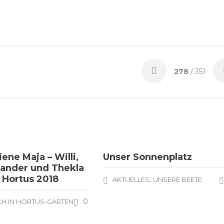
278
/ 351
ene Maja – Willi,
Unser Sonnenplatz
exander und Thekla
 Hortus 2018
,
AKTUELLES
UNSERE BEETE
0
H IN HORTUS-GÄRTEN