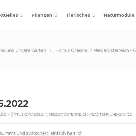
ktuelles
Pflanzen
Tierisches
Naturmodule
ns und unsere Gärten
Hortus Girasole in Niederösterreich 
5.2022
LES
,
HORTUS GIRASOLE IN NIEDERÖSTERREICH - GARTENRUNDGÄNGE
s summt und zwitschert, einfach herrlich.