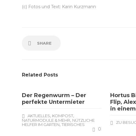
(c) Fotos und Text: Karin Kurzmann
SHARE
Related Posts
Der Regenwurm – Der
Hortus Bi
perfekte Untermieter
Flip, Al
in einem
,
,
AKTUELLES
KOMPOST
,
NATURMODULE & MEHR
NÜTZLICHE
ZU BESUC
,
HELFER IM GARTEN
TIERISCHES
0