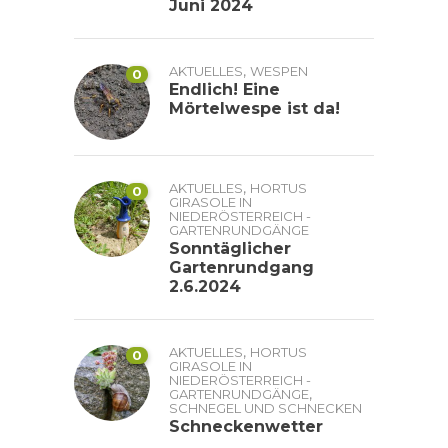
Juni 2024
,
AKTUELLES
WESPEN
0
Endlich! Eine
Mörtelwespe ist da!
,
AKTUELLES
HORTUS
0
GIRASOLE IN
NIEDERÖSTERREICH -
GARTENRUNDGÄNGE
Sonntäglicher
Gartenrundgang
2.6.2024
,
AKTUELLES
HORTUS
0
GIRASOLE IN
NIEDERÖSTERREICH -
,
GARTENRUNDGÄNGE
SCHNEGEL UND SCHNECKEN
Schneckenwetter