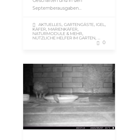
Geschäften und in den
Septemberausgaben…
,
,
,
AKTUELLES
GARTENGÄSTE
IGEL
,
,
KÄFER
MARIENKÄFER
,
NATURMODULE & MEHR
, ...
NÜTZLICHE HELFER IM GARTEN
0