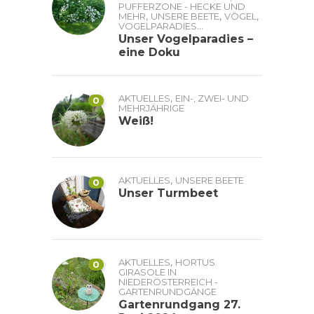
PUFFERZONE - HECKE UND
,
,
,
MEHR
UNSERE BEETE
VÖGEL
...
VOGELPARADIES
Unser Vogelparadies –
eine Doku
,
AKTUELLES
EIN-, ZWEI- UND
0
MEHRJÄHRIGE
Weiß!
,
AKTUELLES
UNSERE BEETE
0
Unser Turmbeet
,
AKTUELLES
HORTUS
0
GIRASOLE IN
NIEDERÖSTERREICH -
GARTENRUNDGÄNGE
Gartenrundgang 27.