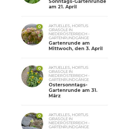
Sonntags-Gartenrunde
am 21. April
,
AKTUELLES
HORTUS
0
GIRASOLE IN
NIEDERÖSTERREICH -
GARTENRUNDGÄNGE
Gartenrunde am
Mittwoch, den 3. April
,
AKTUELLES
HORTUS
0
GIRASOLE IN
NIEDERÖSTERREICH -
GARTENRUNDGÄNGE
Ostersonntags-
Gartenrunde am 31.
März
,
AKTUELLES
HORTUS
0
GIRASOLE IN
NIEDERÖSTERREICH -
GARTENRUNDGÄNGE