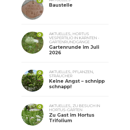
0
Baustelle
,
AKTUELLES
HORTUS
0
VESPERTILIO IN KÄRNTEN -
GARTENRUNDGÄNGE
Gartenrunde im Juli
2026
,
,
AKTUELLES
PFLANZEN
0
STRÄUCHER
Keine Angst – schnipp
schnapp!
,
AKTUELLES
ZU BESUCH IN
0
HORTUS-GÄRTEN
Zu Gast im Hortus
Trifolium