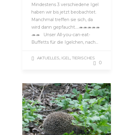
Mindestens 3 verschiedene Igel
haben wir bis jetzt beobachtet.
Manchmal treffen sie sich, da
wird dann gepfaucht….🦔🦔🦔🦔🦔
🦔🦔 Unser All-you-can-eat-
Buffetts für die Igelchen, nach…
,
,
AKTUELLES
IGEL
TIERISCHES
0