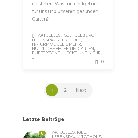
einstellen. Was tun die Igel nun
für uns und unseren gesunden
Garten?…
,
,
,
AKTUELLES
IGEL
IGELBURG
,
LEBENSRAUM TOTHOLZ
,
NATURMODULE & MEHR
,
NÜTZLICHE HELFER IM GARTEN
,
PUFFERZONE - HECKE UND MEHR
...
0
1
2
Next
Letzte Beiträge
,
,
AKTUELLES
IGEL
0
,
LEBENSRAUM TOTHOLZ