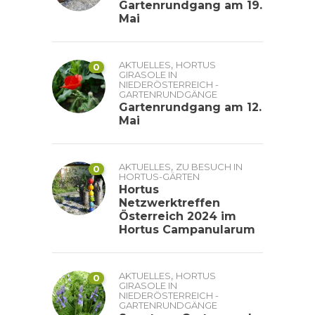
Gartenrundgang am 19.
Mai
,
AKTUELLES
HORTUS
0
GIRASOLE IN
NIEDERÖSTERREICH -
GARTENRUNDGÄNGE
Gartenrundgang am 12.
Mai
,
AKTUELLES
ZU BESUCH IN
0
HORTUS-GÄRTEN
Hortus
Netzwerktreffen
Österreich 2024 im
Hortus Campanularum
,
AKTUELLES
HORTUS
0
GIRASOLE IN
NIEDERÖSTERREICH -
GARTENRUNDGÄNGE