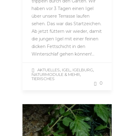
trippeln durch den Garten. Wir
haben vor 3 Tagen einen Igel
über unsere Terrasse laufen
sehen. Das war das Startzeichen.
Ab jetzt füttern wir wieder, damit
die jungen Igel mit einer feinen
dicken Fettschicht in den
Winterschlaf gehen können!…
,
,
,
AKTUELLES
IGEL
IGELBURG
,
NATURMODULE & MEHR
TIERISCHES
0