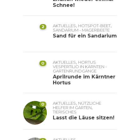
Schnee!
,
,
AKTUELLES
HOTSPOT-BEET
2
SANDARIUM - MAGERBEETE
Sand für ein Sandarium
,
AKTUELLES
HORTUS
0
VESPERTILIO IN KÄRNTEN -
GARTENRUNDGÄNGE
Aprilrunde im Kärntner
Hortus
,
AKTUELLES
NÜTZLICHE
0
,
HELFER IM GARTEN
TIERISCHES
Lasst die Läuse sitzen!
AKTUELLES