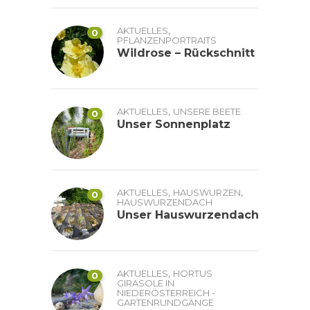
,
AKTUELLES
0
PFLANZENPORTRAITS
Wildrose – Rückschnitt
,
AKTUELLES
UNSERE BEETE
0
Unser Sonnenplatz
,
,
AKTUELLES
HAUSWURZEN
0
HAUSWURZENDACH
Unser Hauswurzendach
,
AKTUELLES
HORTUS
0
GIRASOLE IN
NIEDERÖSTERREICH -
GARTENRUNDGÄNGE