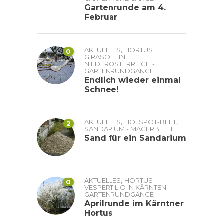
Gartenrunde am 4.
Februar
,
AKTUELLES
HORTUS
0
GIRASOLE IN
NIEDERÖSTERREICH -
GARTENRUNDGÄNGE
Endlich wieder einmal
Schnee!
,
,
AKTUELLES
HOTSPOT-BEET
2
SANDARIUM - MAGERBEETE
Sand für ein Sandarium
,
AKTUELLES
HORTUS
0
VESPERTILIO IN KÄRNTEN -
GARTENRUNDGÄNGE
Aprilrunde im Kärntner
Hortus