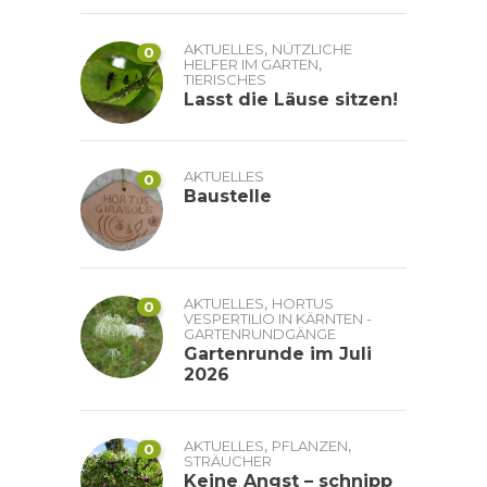
,
AKTUELLES
NÜTZLICHE
0
,
HELFER IM GARTEN
TIERISCHES
Lasst die Läuse sitzen!
AKTUELLES
0
Baustelle
,
AKTUELLES
HORTUS
0
VESPERTILIO IN KÄRNTEN -
GARTENRUNDGÄNGE
Gartenrunde im Juli
2026
,
,
AKTUELLES
PFLANZEN
0
STRÄUCHER
Keine Angst – schnipp