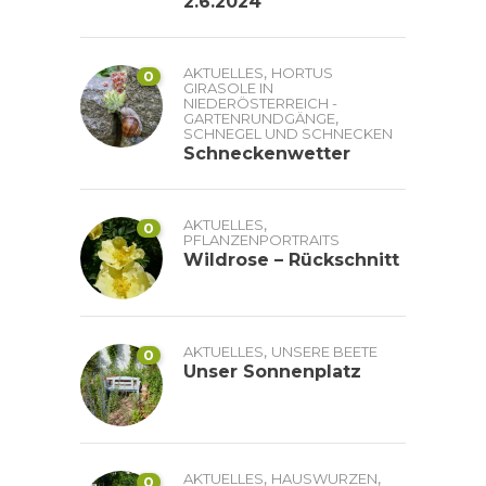
2.6.2024
,
AKTUELLES
HORTUS
0
GIRASOLE IN
NIEDERÖSTERREICH -
,
GARTENRUNDGÄNGE
SCHNEGEL UND SCHNECKEN
Schneckenwetter
,
AKTUELLES
0
PFLANZENPORTRAITS
Wildrose – Rückschnitt
,
AKTUELLES
UNSERE BEETE
0
Unser Sonnenplatz
,
,
AKTUELLES
HAUSWURZEN
0