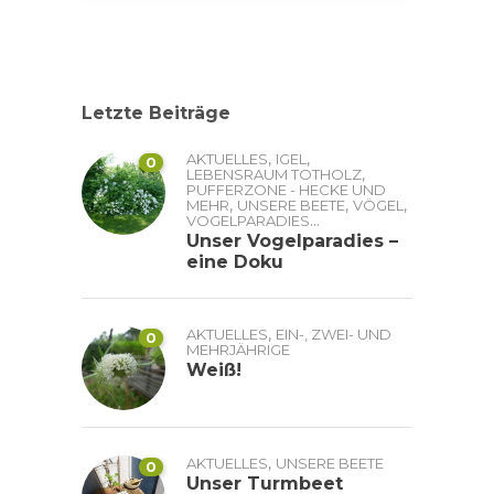
Letzte Beiträge
,
,
AKTUELLES
IGEL
0
,
LEBENSRAUM TOTHOLZ
PUFFERZONE - HECKE UND
,
,
,
MEHR
UNSERE BEETE
VÖGEL
...
VOGELPARADIES
Unser Vogelparadies –
eine Doku
,
AKTUELLES
EIN-, ZWEI- UND
0
MEHRJÄHRIGE
Weiß!
,
AKTUELLES
UNSERE BEETE
0
Unser Turmbeet