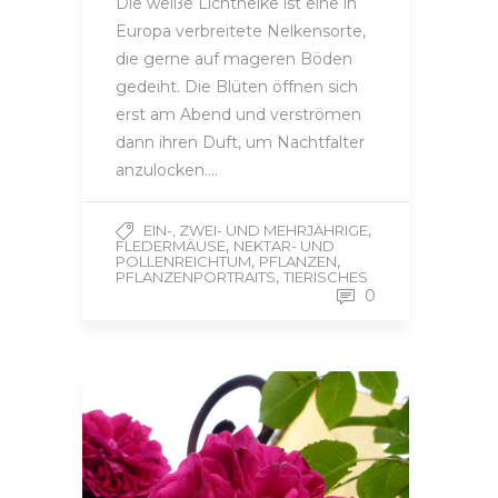
Die weiße Lichtnelke ist eine in
Europa verbreitete Nelkensorte,
die gerne auf mageren Böden
gedeiht. Die Blüten öffnen sich
erst am Abend und verströmen
dann ihren Duft, um Nachtfalter
anzulocken….
,
EIN-, ZWEI- UND MEHRJÄHRIGE
,
FLEDERMÄUSE
NEKTAR- UND
,
,
POLLENREICHTUM
PFLANZEN
,
PFLANZENPORTRAITS
TIERISCHES
0