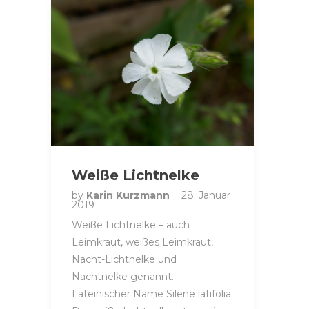
Weiße Lichtnelke
by
Karin Kurzmann
28. Januar
2019
Weiße Lichtnelke – auch
Leimkraut, weißes Leimkraut,
Nacht-Lichtnelke und
Nachtnelke genannt.
Lateinischer Name Silene latifolia.