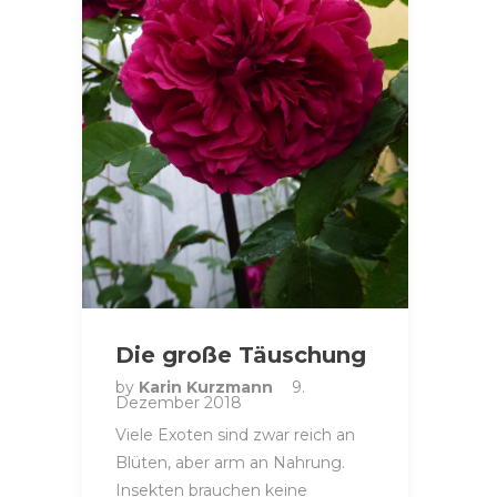
Die große Täuschung
by
Karin Kurzmann
9.
Dezember 2018
Viele Exoten sind zwar reich an
Blüten, aber arm an Nahrung.
Insekten brauchen keine