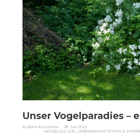
Unser Vogelparadies – 
by
Karin Kurzmann
28. Juli 2024
AKTUELLES
,
IGEL
,
LEBENSRAUM TOTHOLZ
,
PUFFE