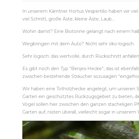
In unserem Kärntner Hortus Vespertilio haben wir viel
viel Schnitt, große Äste, kleine Äste, Laub…
Wohin damit? Eine Biotonne gelangt nach einem halb
Wegbringen mit dem Auto? Nicht sehr öko-logisch.
Sehr logisch: das wertvolle, durch Rückschnitt anfall
Es gibt noch den Typ “Benjes-Hecke”, das ist ebenfal
zwischen bestehende Sträucher sozusagen “eingeflo
Wir haben eine Totholzhecke angelegt, um unseren 
Garten ein geschütztes Rückzugsgebiet zu bieten, d
Vögel sollen hier zwischen den ganzen stacheligen Pfl
Garten auf, nisten überall, vielleicht sogar in unsere