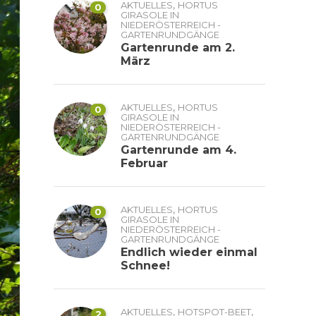
,
AKTUELLES
HORTUS
0
GIRASOLE IN
NIEDERÖSTERREICH -
GARTENRUNDGÄNGE
Gartenrunde am 2.
März
,
AKTUELLES
HORTUS
0
GIRASOLE IN
NIEDERÖSTERREICH -
GARTENRUNDGÄNGE
Gartenrunde am 4.
Februar
,
AKTUELLES
HORTUS
0
GIRASOLE IN
NIEDERÖSTERREICH -
GARTENRUNDGÄNGE
Endlich wieder einmal
Schnee!
,
,
AKTUELLES
HOTSPOT-BEET
2