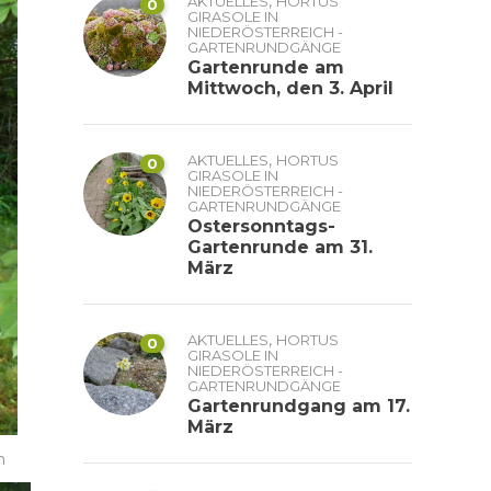
,
AKTUELLES
HORTUS
0
GIRASOLE IN
NIEDERÖSTERREICH -
GARTENRUNDGÄNGE
Gartenrunde am
Mittwoch, den 3. April
,
AKTUELLES
HORTUS
0
GIRASOLE IN
NIEDERÖSTERREICH -
GARTENRUNDGÄNGE
Ostersonntags-
Gartenrunde am 31.
März
,
AKTUELLES
HORTUS
0
GIRASOLE IN
NIEDERÖSTERREICH -
GARTENRUNDGÄNGE
Gartenrundgang am 17.
März
n