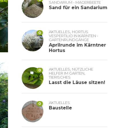
SANDARIUM - MAGERBEETE
Sand für ein Sandarium
,
AKTUELLES
HORTUS
0
VESPERTILIO IN KÄRNTEN -
GARTENRUNDGÄNGE
Aprilrunde im Kärntner
Hortus
,
AKTUELLES
NÜTZLICHE
0
,
HELFER IM GARTEN
TIERISCHES
Lasst die Läuse sitzen!
AKTUELLES
0
Baustelle