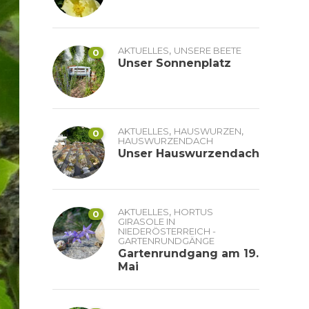
,
AKTUELLES
UNSERE BEETE
0
Unser Sonnenplatz
,
,
AKTUELLES
HAUSWURZEN
0
HAUSWURZENDACH
Unser Hauswurzendach
,
AKTUELLES
HORTUS
0
GIRASOLE IN
NIEDERÖSTERREICH -
GARTENRUNDGÄNGE
Gartenrundgang am 19.
Mai