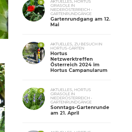
,
AKTUELLES
HORTUS
0
GIRASOLE IN
NIEDERÖSTERREICH -
GARTENRUNDGÄNGE
Gartenrundgang am 12.
Mai
,
AKTUELLES
ZU BESUCH IN
0
HORTUS-GÄRTEN
Hortus
Netzwerktreffen
Österreich 2024 im
Hortus Campanularum
,
AKTUELLES
HORTUS
0
GIRASOLE IN
NIEDERÖSTERREICH -
GARTENRUNDGÄNGE
Sonntags-Gartenrunde
am 21. April