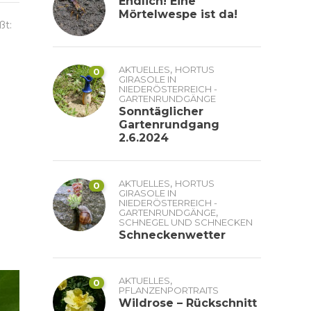
Endlich! Eine
Mörtelwespe ist da!
ßt:
,
AKTUELLES
HORTUS
0
GIRASOLE IN
NIEDERÖSTERREICH -
GARTENRUNDGÄNGE
Sonntäglicher
Gartenrundgang
2.6.2024
,
AKTUELLES
HORTUS
0
GIRASOLE IN
NIEDERÖSTERREICH -
,
GARTENRUNDGÄNGE
SCHNEGEL UND SCHNECKEN
Schneckenwetter
,
AKTUELLES
0
PFLANZENPORTRAITS
Wildrose – Rückschnitt