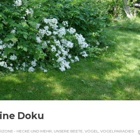
eine Doku
RZONE - HECKE UND MEHR
,
UNSERE BEETE
,
VÖGEL
,
VOGELPARADIES