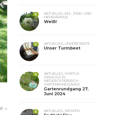
,
AKTUELLES
EIN-, ZWEI- UND
0
MEHRJÄHRIGE
Weiß!
,
AKTUELLES
UNSERE BEETE
0
Unser Turmbeet
,
AKTUELLES
HORTUS
0
GIRASOLE IN
NIEDERÖSTERREICH -
GARTENRUNDGÄNGE
Gartenrundgang 27.
Juni 2024
0
,
AKTUELLES
WESPEN
0