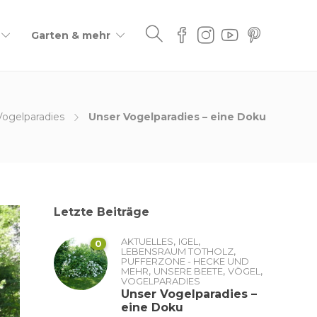
Garten & mehr
Vogelparadies
Unser Vogelparadies – eine Doku
Letzte Beiträge
,
,
AKTUELLES
IGEL
0
,
LEBENSRAUM TOTHOLZ
PUFFERZONE - HECKE UND
,
,
,
MEHR
UNSERE BEETE
VÖGEL
VOGELPARADIES
Unser Vogelparadies –
eine Doku