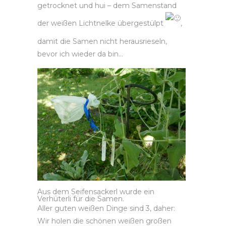
getrocknet und hui – dem Samenstand
der weißen Lichtnelke übergestülpt
,
damit die Samen nicht herausrieseln,
bevor ich wieder da bin…
Aus dem Seifensackerl wurde ein
Verhüterli für die Samen.
Aller guten weißen Dinge sind 3, daher:
Wir holen die schönen weißen großen