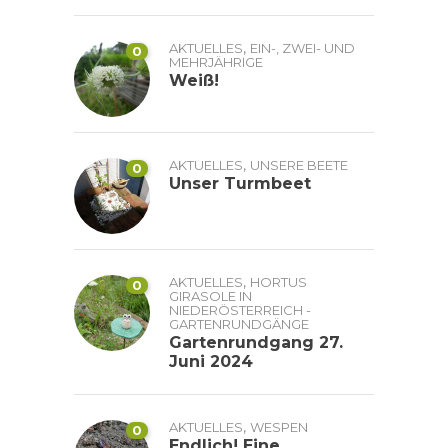
,
AKTUELLES
EIN-, ZWEI- UND
0
MEHRJÄHRIGE
Weiß!
,
AKTUELLES
UNSERE BEETE
0
Unser Turmbeet
,
AKTUELLES
HORTUS
0
GIRASOLE IN
NIEDERÖSTERREICH -
GARTENRUNDGÄNGE
Gartenrundgang 27.
Juni 2024
,
AKTUELLES
WESPEN
0
Endlich! Eine