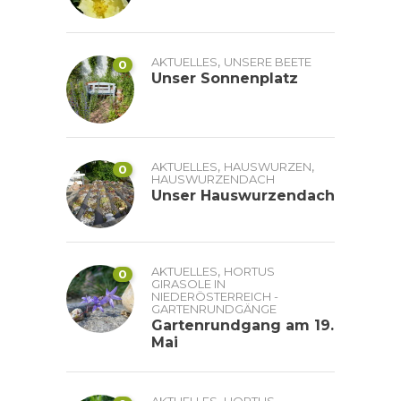
,
AKTUELLES
UNSERE BEETE
0
Unser Sonnenplatz
,
,
AKTUELLES
HAUSWURZEN
0
HAUSWURZENDACH
Unser Hauswurzendach
,
AKTUELLES
HORTUS
0
GIRASOLE IN
NIEDERÖSTERREICH -
GARTENRUNDGÄNGE
Gartenrundgang am 19.
Mai