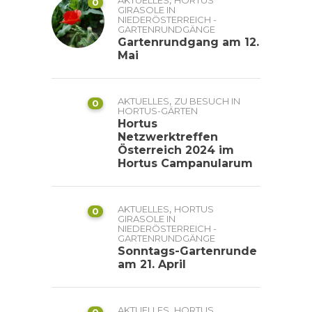
,
AKTUELLES
HORTUS
0
GIRASOLE IN
NIEDERÖSTERREICH -
GARTENRUNDGÄNGE
Gartenrundgang am 12.
Mai
,
AKTUELLES
ZU BESUCH IN
0
HORTUS-GÄRTEN
Hortus
Netzwerktreffen
Österreich 2024 im
Hortus Campanularum
,
AKTUELLES
HORTUS
0
GIRASOLE IN
NIEDERÖSTERREICH -
GARTENRUNDGÄNGE
Sonntags-Gartenrunde
am 21. April
,
AKTUELLES
HORTUS