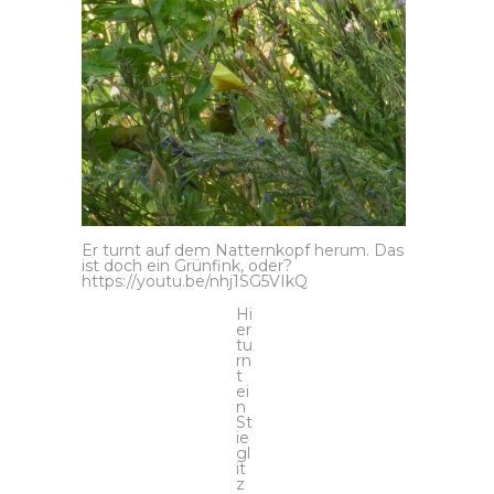
Er turnt auf dem Natternkopf herum. Das
ist doch ein Grünfink, oder?
https://youtu.be/nhj1SG5VIkQ
Hi
er
tu
rn
t
ei
n
St
ie
gl
it
z