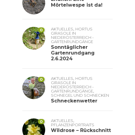
Mörtelwespe ist da!
,
AKTUELLES
HORTUS
0
GIRASOLE IN
NIEDERÖSTERREICH -
GARTENRUNDGÄNGE
Sonntäglicher
Gartenrundgang
2.6.2024
,
AKTUELLES
HORTUS
0
GIRASOLE IN
NIEDERÖSTERREICH -
,
GARTENRUNDGÄNGE
SCHNEGEL UND SCHNECKEN
Schneckenwetter
,
AKTUELLES
0
PFLANZENPORTRAITS
Wildrose – Rückschnitt