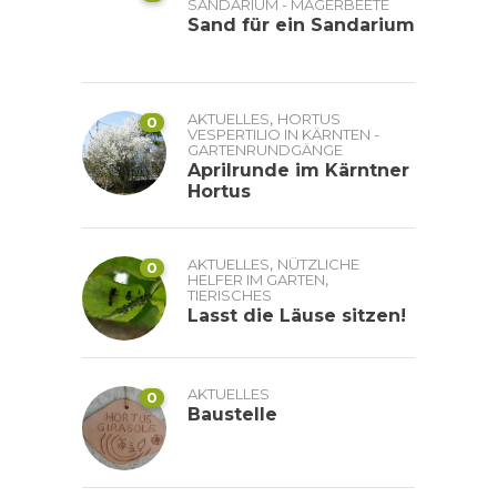
SANDARIUM - MAGERBEETE
Sand für ein Sandarium
,
AKTUELLES
HORTUS
0
VESPERTILIO IN KÄRNTEN -
GARTENRUNDGÄNGE
Aprilrunde im Kärntner
Hortus
,
AKTUELLES
NÜTZLICHE
0
,
HELFER IM GARTEN
TIERISCHES
Lasst die Läuse sitzen!
AKTUELLES
0
Baustelle