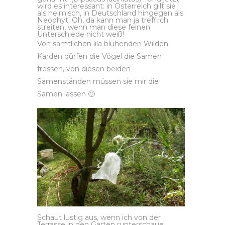
wird es interessant: in Österreich gilt sie
als heimisch, in Deutschland hingegen als
Neophyt! Oh, da kann man ja trefflich
streiten, wenn man diese feinen
Unterschiede nicht weiß!
Von sämtlichen lila blühenden Wilden
Karden dürfen die Vögel die Samen
fressen, von diesen beiden
Samenständen müssen sie mir die
Samen lassen 🙂
Schaut lustig aus, wenn ich von der
Terrasse in den Garten runterschaue.