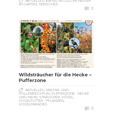
,
,
AKTUELLES
KÄFER
NÜTZLICHE HELFER
,
IM GARTEN
TIERISCHES
0
Wildsträucher für die Hecke –
Pufferzone
,
AKTUELLES
NEKTAR- UND
,
POLLENREICHTUM
PUFFERZONE - HECKE
,
,
,
UND MEHR
STRÄUCHER
VÖGEL
,
VOGELFUTTER - PFLANZEN
VOGELPARADIES
0