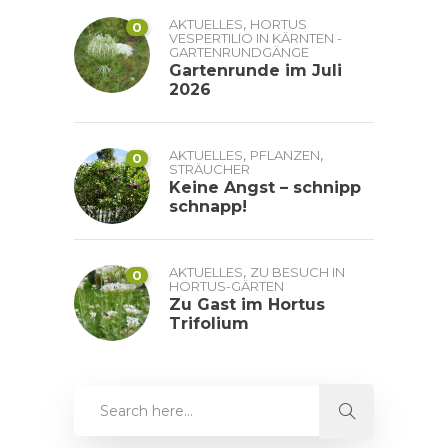
,
AKTUELLES
HORTUS
0
VESPERTILIO IN KÄRNTEN -
GARTENRUNDGÄNGE
Gartenrunde im Juli
2026
,
,
AKTUELLES
PFLANZEN
0
STRÄUCHER
Keine Angst – schnipp
schnapp!
,
AKTUELLES
ZU BESUCH IN
0
HORTUS-GÄRTEN
Zu Gast im Hortus
Trifolium