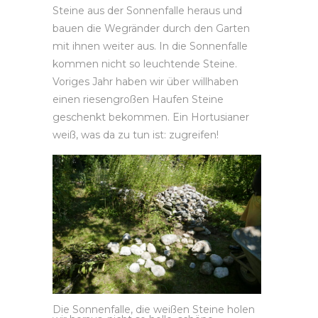
Steine aus der Sonnenfalle heraus und
bauen die Wegränder durch den Garten
mit ihnen weiter aus. In die Sonnenfalle
kommen nicht so leuchtende Steine.
Voriges Jahr haben wir über willhaben
einen riesengroßen Haufen Steine
geschenkt bekommen. Ein Hortusianer
weiß, was da zu tun ist: zugreifen!
Die Sonnenfalle, die weißen Steine holen