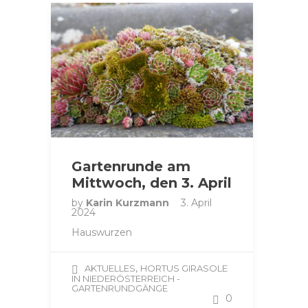
Gartenrunde am
Mittwoch, den 3. April
by
Karin Kurzmann
3. April
2024
Hauswurzen
,
AKTUELLES
HORTUS GIRASOLE
IN NIEDERÖSTERREICH -
GARTENRUNDGÄNGE
0