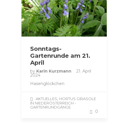
Sonntags-
Gartenrunde am 21.
April
by
Karin Kurzmann
21. April
2024
Hasenglöckchen
,
AKTUELLES
HORTUS GIRASOLE
IN NIEDERÖSTERREICH -
GARTENRUNDGÄNGE
0