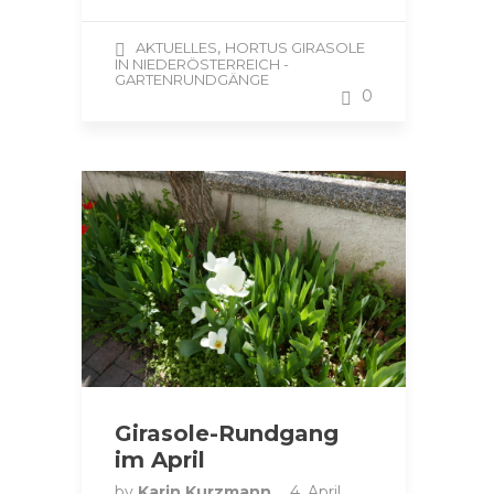
,
AKTUELLES
HORTUS GIRASOLE
IN NIEDERÖSTERREICH -
GARTENRUNDGÄNGE
0
Girasole-Rundgang
im April
by
Karin Kurzmann
4. April