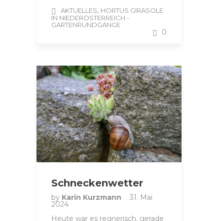
,
AKTUELLES
HORTUS GIRASOLE
IN NIEDERÖSTERREICH -
GARTENRUNDGÄNGE
0
Schneckenwetter
by
Karin Kurzmann
31. Mai
2024
Heute war es regnerisch, gerade