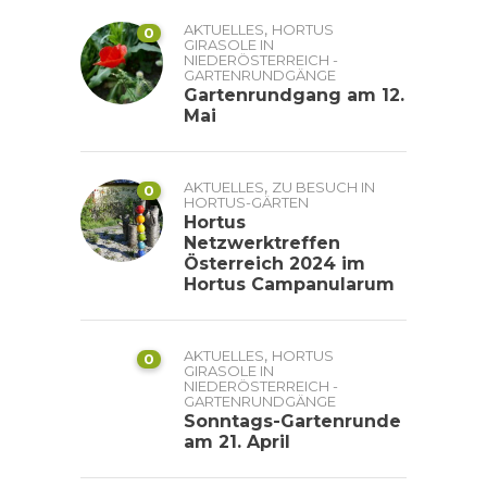
,
AKTUELLES
HORTUS
0
GIRASOLE IN
NIEDERÖSTERREICH -
GARTENRUNDGÄNGE
Gartenrundgang am 12.
Mai
,
AKTUELLES
ZU BESUCH IN
0
HORTUS-GÄRTEN
Hortus
Netzwerktreffen
Österreich 2024 im
Hortus Campanularum
,
AKTUELLES
HORTUS
0
GIRASOLE IN
NIEDERÖSTERREICH -
GARTENRUNDGÄNGE
Sonntags-Gartenrunde
am 21. April