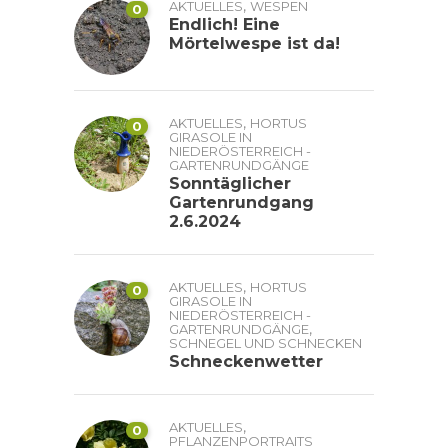
,
AKTUELLES
WESPEN
0
Endlich! Eine
Mörtelwespe ist da!
,
AKTUELLES
HORTUS
0
GIRASOLE IN
NIEDERÖSTERREICH -
GARTENRUNDGÄNGE
Sonntäglicher
Gartenrundgang
2.6.2024
,
AKTUELLES
HORTUS
0
GIRASOLE IN
NIEDERÖSTERREICH -
,
GARTENRUNDGÄNGE
SCHNEGEL UND SCHNECKEN
Schneckenwetter
,
AKTUELLES
0
PFLANZENPORTRAITS