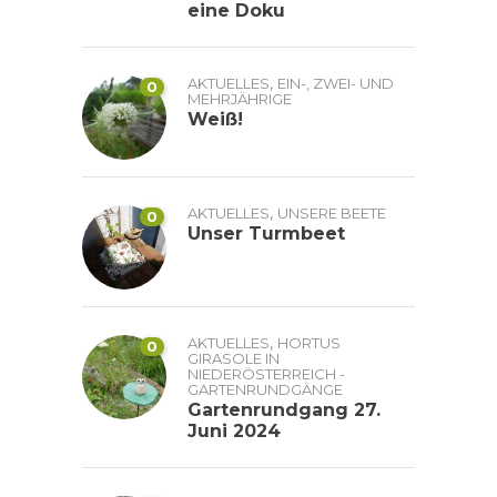
eine Doku
,
AKTUELLES
EIN-, ZWEI- UND
0
MEHRJÄHRIGE
Weiß!
,
AKTUELLES
UNSERE BEETE
0
Unser Turmbeet
,
AKTUELLES
HORTUS
0
GIRASOLE IN
NIEDERÖSTERREICH -
GARTENRUNDGÄNGE
Gartenrundgang 27.
Juni 2024