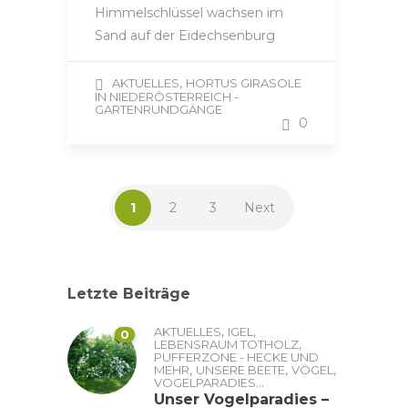
Himmelschlüssel wachsen im
Sand auf der Eidechsenburg
,
AKTUELLES
HORTUS GIRASOLE
IN NIEDERÖSTERREICH -
GARTENRUNDGÄNGE
0
1
2
3
Next
Letzte Beiträge
,
,
AKTUELLES
IGEL
0
,
LEBENSRAUM TOTHOLZ
PUFFERZONE - HECKE UND
,
,
,
MEHR
UNSERE BEETE
VÖGEL
...
VOGELPARADIES
Unser Vogelparadies –