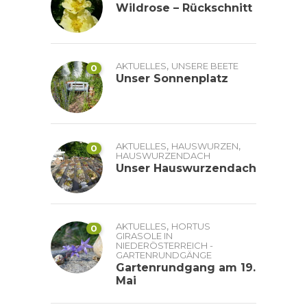
Wildrose – Rückschnitt
,
AKTUELLES
UNSERE BEETE
0
Unser Sonnenplatz
,
,
AKTUELLES
HAUSWURZEN
0
HAUSWURZENDACH
Unser Hauswurzendach
,
AKTUELLES
HORTUS
0
GIRASOLE IN
NIEDERÖSTERREICH -
GARTENRUNDGÄNGE
Gartenrundgang am 19.
Mai