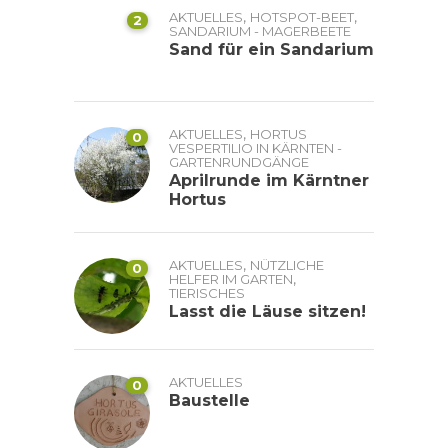
,
,
AKTUELLES
HOTSPOT-BEET
2
SANDARIUM - MAGERBEETE
Sand für ein Sandarium
,
AKTUELLES
HORTUS
0
VESPERTILIO IN KÄRNTEN -
GARTENRUNDGÄNGE
Aprilrunde im Kärntner
Hortus
,
AKTUELLES
NÜTZLICHE
0
,
HELFER IM GARTEN
TIERISCHES
Lasst die Läuse sitzen!
AKTUELLES
0
Baustelle