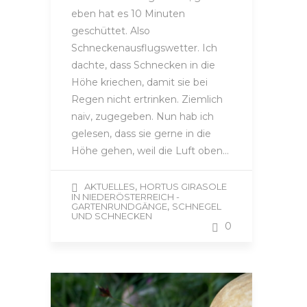
eben hat es 10 Minuten
geschüttet. Also
Schneckenausflugswetter. Ich
dachte, dass Schnecken in die
Höhe kriechen, damit sie bei
Regen nicht ertrinken. Ziemlich
naiv, zugegeben. Nun hab ich
gelesen, dass sie gerne in die
Höhe gehen, weil die Luft oben…
,
AKTUELLES
HORTUS GIRASOLE
IN NIEDERÖSTERREICH -
,
GARTENRUNDGÄNGE
SCHNEGEL
UND SCHNECKEN
0