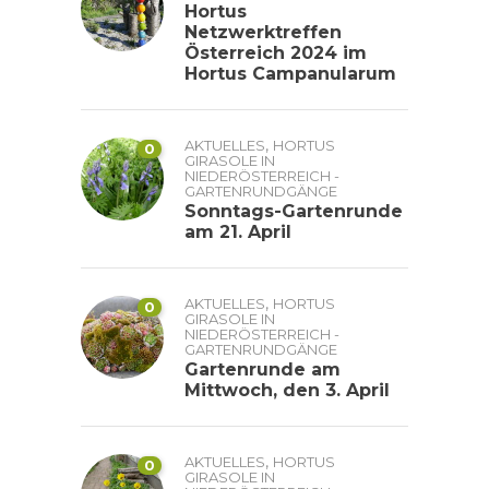
Hortus
Netzwerktreffen
Österreich 2024 im
Hortus Campanularum
,
AKTUELLES
HORTUS
0
GIRASOLE IN
NIEDERÖSTERREICH -
GARTENRUNDGÄNGE
Sonntags-Gartenrunde
am 21. April
,
AKTUELLES
HORTUS
0
GIRASOLE IN
NIEDERÖSTERREICH -
GARTENRUNDGÄNGE
Gartenrunde am
Mittwoch, den 3. April
,
AKTUELLES
HORTUS
0
GIRASOLE IN