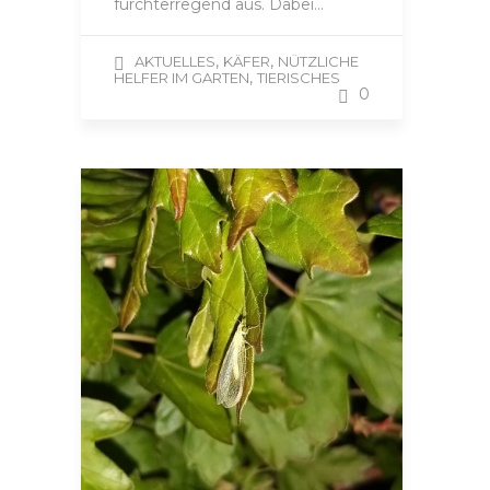
furchterregend aus. Dabei…
,
,
AKTUELLES
KÄFER
NÜTZLICHE
,
HELFER IM GARTEN
TIERISCHES
0