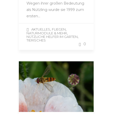
Wegen ihrer großen Bedeutung
als Nützling wurde sie 1999 zum
ersten…
,
,
AKTUELLES
FLIEGEN
,
NATURMODULE & MEHR
,
NÜTZLICHE HELFER IM GARTEN
TIERISCHES
0