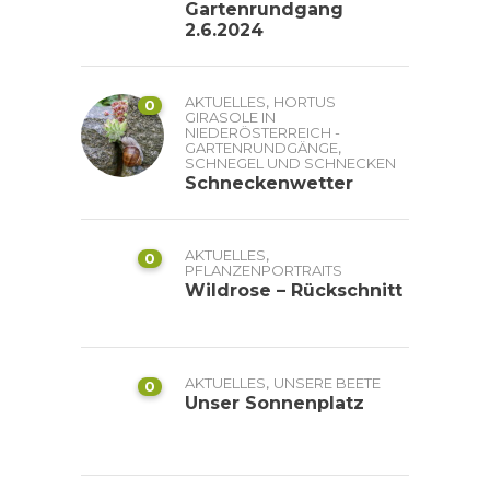
Gartenrundgang
2.6.2024
,
AKTUELLES
HORTUS
0
GIRASOLE IN
NIEDERÖSTERREICH -
,
GARTENRUNDGÄNGE
SCHNEGEL UND SCHNECKEN
Schneckenwetter
,
AKTUELLES
0
PFLANZENPORTRAITS
Wildrose – Rückschnitt
,
AKTUELLES
UNSERE BEETE
0
Unser Sonnenplatz