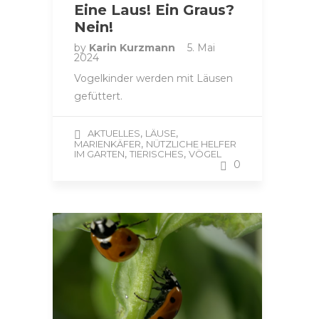
Eine Laus! Ein Graus?
Nein!
by
Karin Kurzmann
5. Mai
2024
Vogelkinder werden mit Läusen
gefüttert.
,
,
AKTUELLES
LÄUSE
,
MARIENKÄFER
NÜTZLICHE HELFER
,
,
IM GARTEN
TIERISCHES
VÖGEL
0