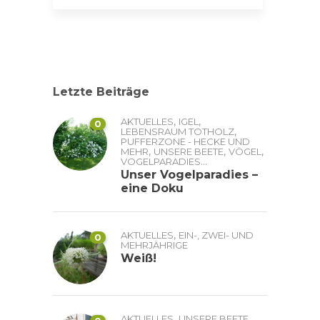
Letzte Beiträge
,
,
AKTUELLES
IGEL
0
,
LEBENSRAUM TOTHOLZ
PUFFERZONE - HECKE UND
,
,
,
MEHR
UNSERE BEETE
VÖGEL
...
VOGELPARADIES
Unser Vogelparadies –
eine Doku
,
AKTUELLES
EIN-, ZWEI- UND
0
MEHRJÄHRIGE
Weiß!
,
AKTUELLES
UNSERE BEETE