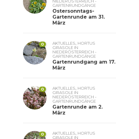
NIEDERÖSTERREICH -
GARTENRUNDGÄNGE
Ostersonntags-
Gartenrunde am 31.
März
,
AKTUELLES
HORTUS
0
GIRASOLE IN
NIEDERÖSTERREICH -
GARTENRUNDGÄNGE
Gartenrundgang am 17.
März
,
AKTUELLES
HORTUS
0
GIRASOLE IN
NIEDERÖSTERREICH -
GARTENRUNDGÄNGE
Gartenrunde am 2.
März
,
AKTUELLES
HORTUS
0
GIRASOLE IN