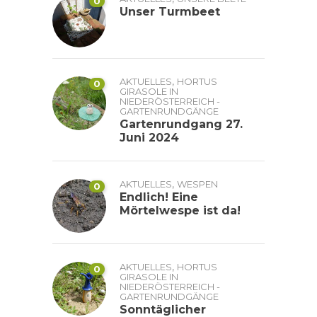
0
Unser Turmbeet
,
AKTUELLES
HORTUS
0
GIRASOLE IN
NIEDERÖSTERREICH -
GARTENRUNDGÄNGE
Gartenrundgang 27.
Juni 2024
,
AKTUELLES
WESPEN
0
Endlich! Eine
Mörtelwespe ist da!
,
AKTUELLES
HORTUS
0
GIRASOLE IN
NIEDERÖSTERREICH -
GARTENRUNDGÄNGE
Sonntäglicher