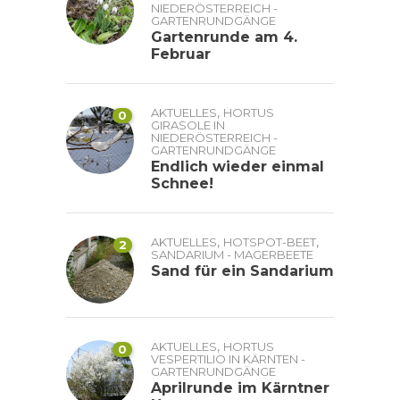
NIEDERÖSTERREICH -
GARTENRUNDGÄNGE
Gartenrunde am 4.
Februar
,
AKTUELLES
HORTUS
0
GIRASOLE IN
NIEDERÖSTERREICH -
GARTENRUNDGÄNGE
Endlich wieder einmal
Schnee!
,
,
AKTUELLES
HOTSPOT-BEET
2
SANDARIUM - MAGERBEETE
Sand für ein Sandarium
,
AKTUELLES
HORTUS
0
VESPERTILIO IN KÄRNTEN -
GARTENRUNDGÄNGE
Aprilrunde im Kärntner