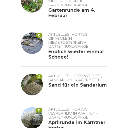
NIEDERÖSTERREICH -
GARTENRUNDGÄNGE
Gartenrunde am 4.
Februar
,
AKTUELLES
HORTUS
0
GIRASOLE IN
NIEDERÖSTERREICH -
GARTENRUNDGÄNGE
Endlich wieder einmal
Schnee!
,
,
AKTUELLES
HOTSPOT-BEET
2
SANDARIUM - MAGERBEETE
Sand für ein Sandarium
,
AKTUELLES
HORTUS
0
VESPERTILIO IN KÄRNTEN -
GARTENRUNDGÄNGE
Aprilrunde im Kärntner
Hortus