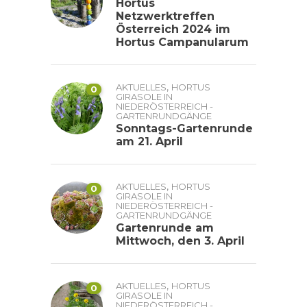
Hortus
Netzwerktreffen
Österreich 2024 im
Hortus Campanularum
,
AKTUELLES
HORTUS
0
GIRASOLE IN
NIEDERÖSTERREICH -
GARTENRUNDGÄNGE
Sonntags-Gartenrunde
am 21. April
,
AKTUELLES
HORTUS
0
GIRASOLE IN
NIEDERÖSTERREICH -
GARTENRUNDGÄNGE
Gartenrunde am
Mittwoch, den 3. April
,
AKTUELLES
HORTUS
0
GIRASOLE IN
NIEDERÖSTERREICH -