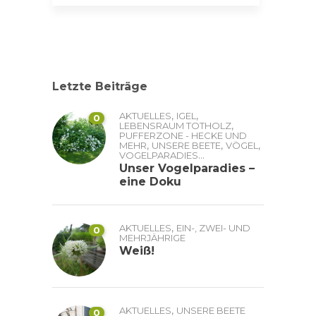
Letzte Beiträge
,
,
AKTUELLES
IGEL
0
,
LEBENSRAUM TOTHOLZ
PUFFERZONE - HECKE UND
,
,
,
MEHR
UNSERE BEETE
VÖGEL
...
VOGELPARADIES
Unser Vogelparadies –
eine Doku
,
AKTUELLES
EIN-, ZWEI- UND
0
MEHRJÄHRIGE
Weiß!
,
AKTUELLES
UNSERE BEETE
0