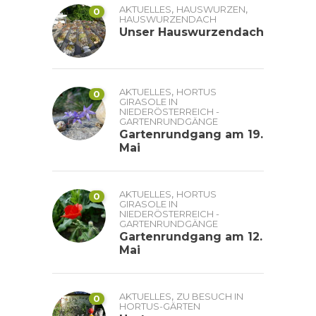
,
,
AKTUELLES
HAUSWURZEN
0
HAUSWURZENDACH
Unser Hauswurzendach
,
AKTUELLES
HORTUS
0
GIRASOLE IN
NIEDERÖSTERREICH -
GARTENRUNDGÄNGE
Gartenrundgang am 19.
Mai
,
AKTUELLES
HORTUS
0
GIRASOLE IN
NIEDERÖSTERREICH -
GARTENRUNDGÄNGE
Gartenrundgang am 12.
Mai
,
AKTUELLES
ZU BESUCH IN
0
HORTUS-GÄRTEN