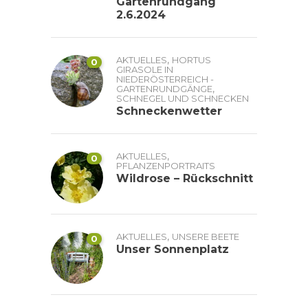
Gartenrundgang
2.6.2024
,
AKTUELLES
HORTUS
0
GIRASOLE IN
NIEDERÖSTERREICH -
,
GARTENRUNDGÄNGE
SCHNEGEL UND SCHNECKEN
Schneckenwetter
,
AKTUELLES
0
PFLANZENPORTRAITS
Wildrose – Rückschnitt
,
AKTUELLES
UNSERE BEETE
0
Unser Sonnenplatz