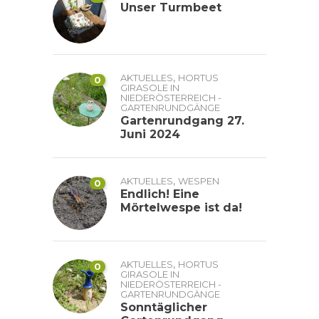
Unser Turmbeet
,
AKTUELLES
HORTUS
0
GIRASOLE IN
NIEDERÖSTERREICH -
GARTENRUNDGÄNGE
Gartenrundgang 27.
Juni 2024
,
AKTUELLES
WESPEN
0
Endlich! Eine
Mörtelwespe ist da!
,
AKTUELLES
HORTUS
0
GIRASOLE IN
NIEDERÖSTERREICH -
GARTENRUNDGÄNGE
Sonntäglicher