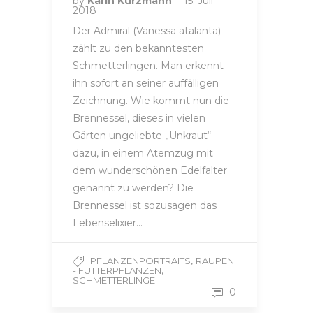
by
Karin Kurzmann
15. Juli
2018
Der Admiral (Vanessa atalanta)
zählt zu den bekanntesten
Schmetterlingen. Man erkennt
ihn sofort an seiner auffälligen
Zeichnung. Wie kommt nun die
Brennessel, dieses in vielen
Gärten ungeliebte „Unkraut“
dazu, in einem Atemzug mit
dem wunderschönen Edelfalter
genannt zu werden? Die
Brennessel ist sozusagen das
Lebenselixier…
,
PFLANZENPORTRAITS
RAUPEN
,
- FUTTERPFLANZEN
SCHMETTERLINGE
0