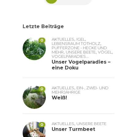
Letzte Beiträge
,
,
AKTUELLES
IGEL
0
,
LEBENSRAUM TOTHOLZ
PUFFERZONE - HECKE UND
,
,
,
MEHR
UNSERE BEETE
VÖGEL
...
VOGELPARADIES
Unser Vogelparadies –
eine Doku
,
AKTUELLES
EIN-, ZWEI- UND
0
MEHRJÄHRIGE
Weiß!
,
AKTUELLES
UNSERE BEETE
0
Unser Turmbeet