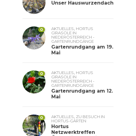
Unser Hauswurzendach
,
AKTUELLES
HORTUS
0
GIRASOLE IN
NIEDERÖSTERREICH -
GARTENRUNDGÄNGE
Gartenrundgang am 19.
Mai
,
AKTUELLES
HORTUS
0
GIRASOLE IN
NIEDERÖSTERREICH -
GARTENRUNDGÄNGE
Gartenrundgang am 12.
Mai
,
AKTUELLES
ZU BESUCH IN
0
HORTUS-GÄRTEN
Hortus
Netzwerktreffen