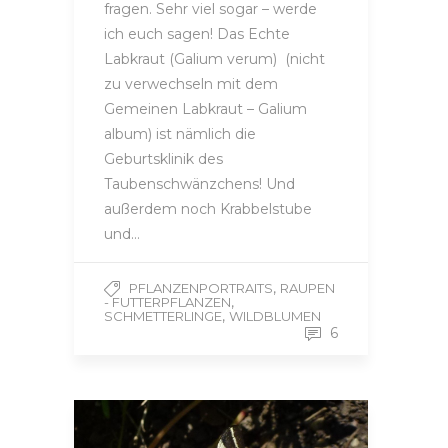
fragen. Sehr viel sogar – werde
ich euch sagen! Das Echte
Labkraut (Galium verum) (nicht
zu verwechseln mit dem
Gemeinen Labkraut – Galium
album) ist nämlich die
Geburtsklinik des
Taubenschwänzchens! Und
außerdem noch Krabbelstube
und…
,
PFLANZENPORTRAITS
RAUPEN
,
- FUTTERPFLANZEN
,
SCHMETTERLINGE
WILDBLUMEN
6