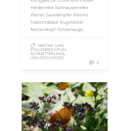
Königskerze Große Brennessel
Heidenelke Karthäusernelke
Kleiner Sauerampfer Kleines
Habichtskraut Kugeldistel
Natternkopf Ochsenauge…
NEKTAR- UND
,
POLLENREICHTUM
,
SCHMETTERLINGE
UNCATEGORIZED
2