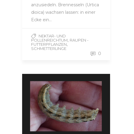
anzusiedeln. Brennesseln (Urtica
dioica) wachsen lassen: in einer
Ecke ein…
NEKTAR- UND
,
POLLENREICHTUM
RAUPEN -
,
FUTTERPFLANZEN
SCHMETTERLINGE
0