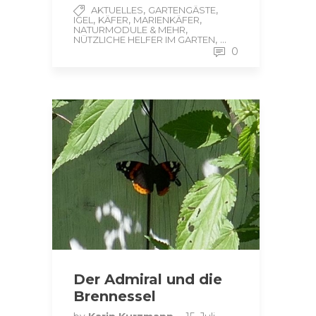
,
,
AKTUELLES
GARTENGÄSTE
,
,
,
IGEL
KÄFER
MARIENKÄFER
,
NATURMODULE & MEHR
, ...
NÜTZLICHE HELFER IM GARTEN
0
Der Admiral und die
Brennessel