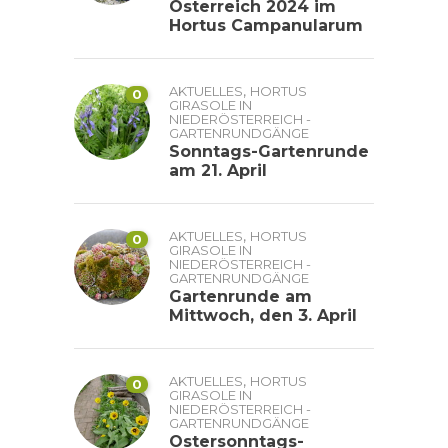
Österreich 2024 im
Hortus Campanularum
,
AKTUELLES
HORTUS
0
GIRASOLE IN
NIEDERÖSTERREICH -
GARTENRUNDGÄNGE
Sonntags-Gartenrunde
am 21. April
,
AKTUELLES
HORTUS
0
GIRASOLE IN
NIEDERÖSTERREICH -
GARTENRUNDGÄNGE
Gartenrunde am
Mittwoch, den 3. April
,
AKTUELLES
HORTUS
0
GIRASOLE IN
NIEDERÖSTERREICH -
GARTENRUNDGÄNGE
Ostersonntags-