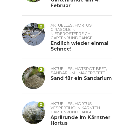
Februar
,
AKTUELLES
HORTUS
0
GIRASOLE IN
NIEDERÖSTERREICH -
GARTENRUNDGÄNGE
Endlich wieder einmal
Schnee!
,
,
AKTUELLES
HOTSPOT-BEET
2
SANDARIUM - MAGERBEETE
Sand für ein Sandarium
,
AKTUELLES
HORTUS
0
VESPERTILIO IN KÄRNTEN -
GARTENRUNDGÄNGE
Aprilrunde im Kärntner
Hortus