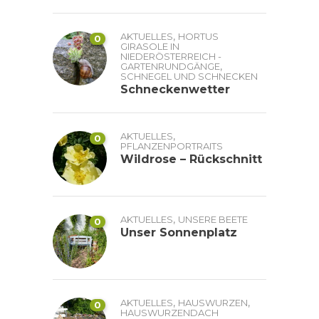
,
AKTUELLES
HORTUS
0
GIRASOLE IN
NIEDERÖSTERREICH -
,
GARTENRUNDGÄNGE
SCHNEGEL UND SCHNECKEN
Schneckenwetter
,
AKTUELLES
0
PFLANZENPORTRAITS
Wildrose – Rückschnitt
,
AKTUELLES
UNSERE BEETE
0
Unser Sonnenplatz
,
,
AKTUELLES
HAUSWURZEN
0
HAUSWURZENDACH