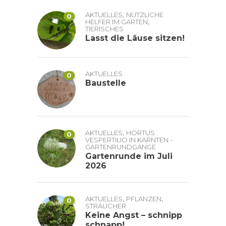
,
AKTUELLES
NÜTZLICHE
0
,
HELFER IM GARTEN
TIERISCHES
Lasst die Läuse sitzen!
AKTUELLES
0
Baustelle
,
AKTUELLES
HORTUS
0
VESPERTILIO IN KÄRNTEN -
GARTENRUNDGÄNGE
Gartenrunde im Juli
2026
,
,
AKTUELLES
PFLANZEN
0
STRÄUCHER
Keine Angst – schnipp
schnapp!