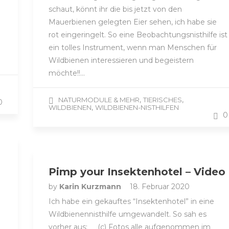
schaut, könnt ihr die bis jetzt von den
Mauerbienen gelegten Eier sehen, ich habe sie
rot eingeringelt. So eine Beobachtungsnisthilfe ist
ein tolles Instrument, wenn man Menschen für
Wildbienen interessieren und begeistern
möchte!!…
,
,
NATURMODULE & MEHR
TIERISCHES
0
,
WILDBIENEN
WILDBIENEN-NISTHILFEN
0
Pimp your Insektenhotel – Video
by
Karin Kurzmann
18. Februar 2020
Ich habe ein gekauftes “Insektenhotel” in eine
Wildbienennisthilfe umgewandelt. So sah es
vorher aus: (c) Fotos alle aufgenommen im