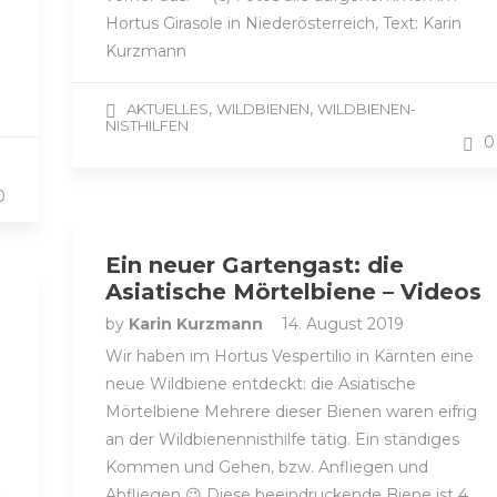
Hortus Girasole in Niederösterreich, Text: Karin
Kurzmann
n
,
,
AKTUELLES
WILDBIENEN
WILDBIENEN-
NISTHILFEN
0
0
Ein neuer Gartengast: die
Asiatische Mörtelbiene – Videos
by
Karin Kurzmann
14. August 2019
Wir haben im Hortus Vespertilio in Kärnten eine
neue Wildbiene entdeckt: die Asiatische
Mörtelbiene Mehrere dieser Bienen waren eifrig
an der Wildbienennisthilfe tätig. Ein ständiges
Kommen und Gehen, bzw. Anfliegen und
t
Abfliegen 😉 Diese beeindruckende Biene ist 4