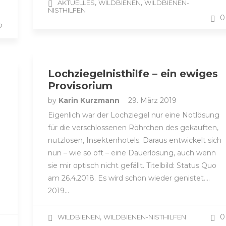
,
,
AKTUELLES
WILDBIENEN
WILDBIENEN-
NISTHILFEN
0
2
Lochziegelnisthilfe – ein ewiges
Provisorium
by
Karin Kurzmann
29. März 2019
Eigenlich war der Lochziegel nur eine Notlösung
h
für die verschlossenen Röhrchen des gekauften,
nutzlosen, Insektenhotels. Daraus entwickelt sich
nun – wie so oft – eine Dauerlösung, auch wenn
sie mir optisch nicht gefällt. Titelbild: Status Quo
am 26.4.2018. Es wird schon wieder genistet….
2019…
,
0
WILDBIENEN
WILDBIENEN-NISTHILFEN