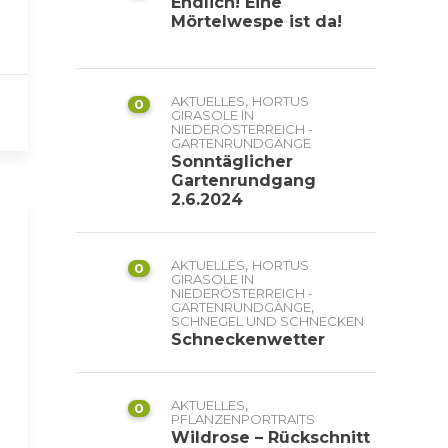
Endlich! Eine
Mörtelwespe ist da!
,
AKTUELLES
HORTUS
0
GIRASOLE IN
NIEDERÖSTERREICH -
GARTENRUNDGÄNGE
Sonntäglicher
Gartenrundgang
2.6.2024
,
AKTUELLES
HORTUS
0
GIRASOLE IN
NIEDERÖSTERREICH -
,
GARTENRUNDGÄNGE
SCHNEGEL UND SCHNECKEN
Schneckenwetter
,
AKTUELLES
0
PFLANZENPORTRAITS
Wildrose – Rückschnitt