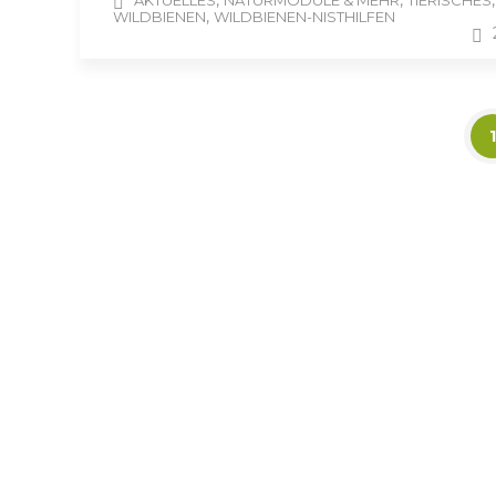
,
,
,
AKTUELLES
NATURMODULE & MEHR
TIERISCHES
,
WILDBIENEN
WILDBIENEN-NISTHILFEN
1