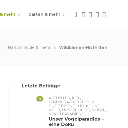
 & mehr
Garten & mehr
Naturmodule & mehr
Wildbienen-Nisthilfen
Letzte Beiträge
,
,
AKTUELLES
IGEL
0
,
LEBENSRAUM TOTHOLZ
PUFFERZONE - HECKE UND
,
,
,
MEHR
UNSERE BEETE
VÖGEL
...
VOGELPARADIES
Unser Vogelparadies –
eine Doku