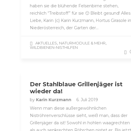
haben sie die blühende Felsenbirne stehen,
reichlich “Treibstoff” für sie 🙂 Bleibt gesund! Alles
Liebe, Karin (c) Karin Kurzmann, Hortus Girasole i
Niederösterreich, der Garten der…
,
,
AKTUELLES
NATURMODULE & MEHR
WILDBIENEN-NISTHILFEN
Der Stahlblaue Grillenjäger ist
wieder da!
by
Karin Kurzmann
6. Juli 2019
Wenn man diese außergewöhnlichen
Niströhrenverschlüsse sieht, weiß man, dass der
Grillenjäger da ist! Sowohl in hohlen waagrechten
als auch senkrechten Röhrchen nistet er. Bis jetz