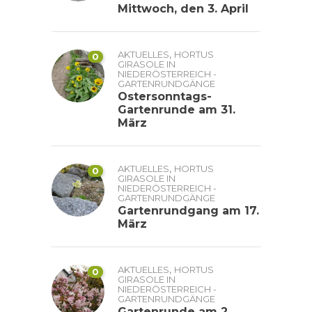
Mittwoch, den 3. April
,
AKTUELLES
HORTUS
0
GIRASOLE IN
NIEDERÖSTERREICH -
GARTENRUNDGÄNGE
Ostersonntags-
Gartenrunde am 31.
März
,
AKTUELLES
HORTUS
0
GIRASOLE IN
NIEDERÖSTERREICH -
GARTENRUNDGÄNGE
Gartenrundgang am 17.
März
,
AKTUELLES
HORTUS
0
GIRASOLE IN
NIEDERÖSTERREICH -
GARTENRUNDGÄNGE
Gartenrunde am 2.