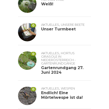
Weiß!
,
AKTUELLES
UNSERE BEETE
0
Unser Turmbeet
,
AKTUELLES
HORTUS
0
GIRASOLE IN
NIEDERÖSTERREICH -
GARTENRUNDGÄNGE
Gartenrundgang 27.
Juni 2024
,
AKTUELLES
WESPEN
0
Endlich! Eine
Mörtelwespe ist da!