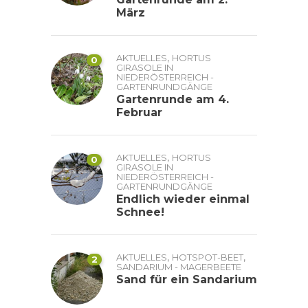
März
,
AKTUELLES
HORTUS
0
GIRASOLE IN
NIEDERÖSTERREICH -
GARTENRUNDGÄNGE
Gartenrunde am 4.
Februar
,
AKTUELLES
HORTUS
0
GIRASOLE IN
NIEDERÖSTERREICH -
GARTENRUNDGÄNGE
Endlich wieder einmal
Schnee!
,
,
AKTUELLES
HOTSPOT-BEET
2
SANDARIUM - MAGERBEETE
Sand für ein Sandarium