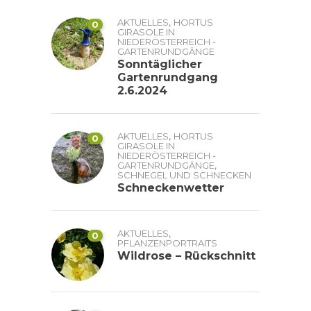
,
AKTUELLES
HORTUS
0
GIRASOLE IN
NIEDERÖSTERREICH -
GARTENRUNDGÄNGE
Sonntäglicher
Gartenrundgang
2.6.2024
,
AKTUELLES
HORTUS
0
GIRASOLE IN
NIEDERÖSTERREICH -
,
GARTENRUNDGÄNGE
SCHNEGEL UND SCHNECKEN
Schneckenwetter
,
AKTUELLES
0
PFLANZENPORTRAITS
Wildrose – Rückschnitt