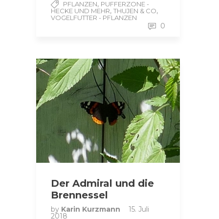
,
PFLANZEN
PUFFERZONE -
,
,
HECKE UND MEHR
THUJEN & CO
VOGELFUTTER - PFLANZEN
0
Der Admiral und die
Brennessel
by
Karin Kurzmann
15. Juli
2018