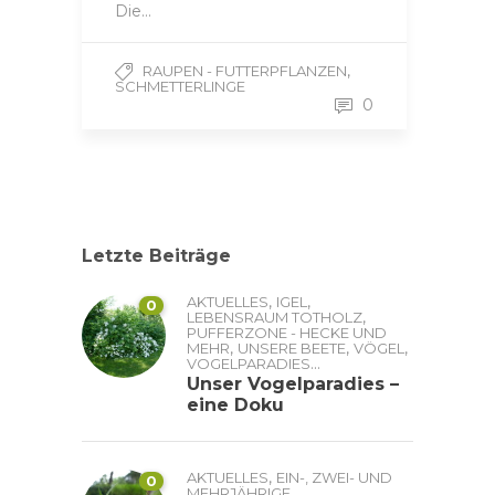
Die…
,
RAUPEN - FUTTERPFLANZEN
SCHMETTERLINGE
0
Letzte Beiträge
,
,
AKTUELLES
IGEL
0
,
LEBENSRAUM TOTHOLZ
PUFFERZONE - HECKE UND
,
,
,
MEHR
UNSERE BEETE
VÖGEL
...
VOGELPARADIES
Unser Vogelparadies –
eine Doku
,
AKTUELLES
EIN-, ZWEI- UND
0
MEHRJÄHRIGE