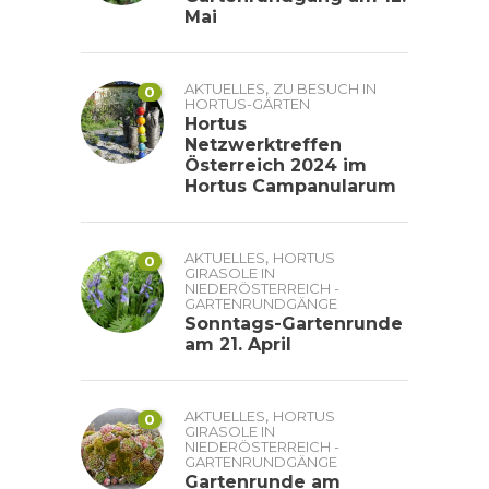
Mai
,
AKTUELLES
ZU BESUCH IN
0
HORTUS-GÄRTEN
Hortus
Netzwerktreffen
Österreich 2024 im
Hortus Campanularum
,
AKTUELLES
HORTUS
0
GIRASOLE IN
NIEDERÖSTERREICH -
GARTENRUNDGÄNGE
Sonntags-Gartenrunde
am 21. April
,
AKTUELLES
HORTUS
0
GIRASOLE IN
NIEDERÖSTERREICH -
GARTENRUNDGÄNGE
Gartenrunde am