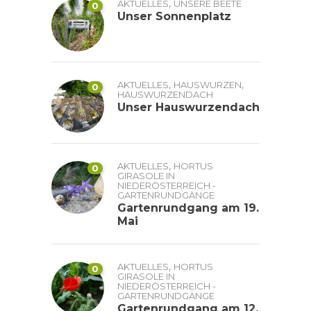
,
AKTUELLES
UNSERE BEETE
0
Unser Sonnenplatz
,
,
AKTUELLES
HAUSWURZEN
0
HAUSWURZENDACH
Unser Hauswurzendach
,
AKTUELLES
HORTUS
0
GIRASOLE IN
NIEDERÖSTERREICH -
GARTENRUNDGÄNGE
Gartenrundgang am 19.
Mai
,
AKTUELLES
HORTUS
0
GIRASOLE IN
NIEDERÖSTERREICH -
GARTENRUNDGÄNGE
Gartenrundgang am 12.