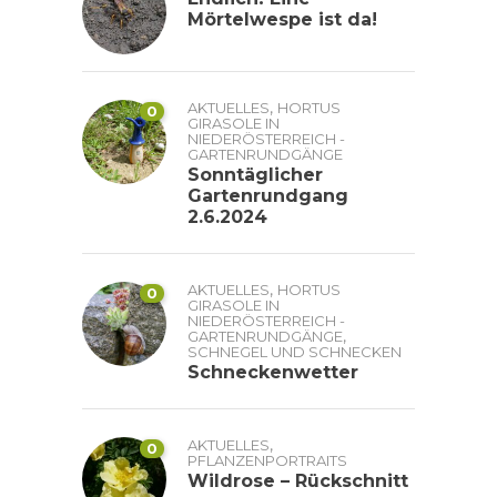
Mörtelwespe ist da!
,
AKTUELLES
HORTUS
0
GIRASOLE IN
NIEDERÖSTERREICH -
GARTENRUNDGÄNGE
Sonntäglicher
Gartenrundgang
2.6.2024
,
AKTUELLES
HORTUS
0
GIRASOLE IN
NIEDERÖSTERREICH -
,
GARTENRUNDGÄNGE
SCHNEGEL UND SCHNECKEN
Schneckenwetter
,
AKTUELLES
0
PFLANZENPORTRAITS
Wildrose – Rückschnitt