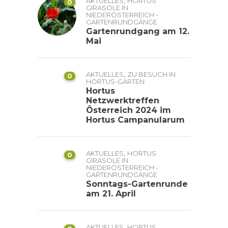
,
AKTUELLES
HORTUS
0
GIRASOLE IN
NIEDERÖSTERREICH -
GARTENRUNDGÄNGE
Gartenrundgang am 12.
Mai
,
AKTUELLES
ZU BESUCH IN
0
HORTUS-GÄRTEN
Hortus
Netzwerktreffen
Österreich 2024 im
Hortus Campanularum
,
AKTUELLES
HORTUS
0
GIRASOLE IN
NIEDERÖSTERREICH -
GARTENRUNDGÄNGE
Sonntags-Gartenrunde
am 21. April
,
AKTUELLES
HORTUS