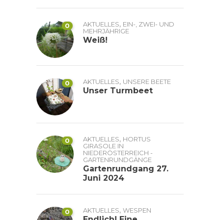
,
AKTUELLES
EIN-, ZWEI- UND
0
MEHRJÄHRIGE
Weiß!
,
AKTUELLES
UNSERE BEETE
0
Unser Turmbeet
,
AKTUELLES
HORTUS
0
GIRASOLE IN
NIEDERÖSTERREICH -
GARTENRUNDGÄNGE
Gartenrundgang 27.
Juni 2024
,
AKTUELLES
WESPEN
0
Endlich! Eine