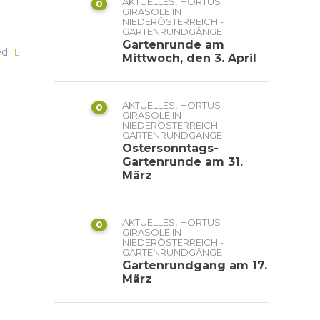
,
AKTUELLES
HORTUS
0
GIRASOLE IN
NIEDERÖSTERREICH -
GARTENRUNDGÄNGE
Gartenrunde am
ked
Mittwoch, den 3. April
,
AKTUELLES
HORTUS
0
GIRASOLE IN
NIEDERÖSTERREICH -
GARTENRUNDGÄNGE
Ostersonntags-
Gartenrunde am 31.
März
,
AKTUELLES
HORTUS
0
GIRASOLE IN
NIEDERÖSTERREICH -
GARTENRUNDGÄNGE
Gartenrundgang am 17.
März