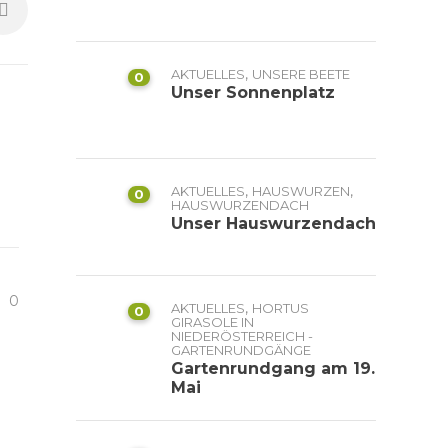
,
AKTUELLES
UNSERE BEETE
0
Unser Sonnenplatz
,
,
AKTUELLES
HAUSWURZEN
0
HAUSWURZENDACH
Unser Hauswurzendach
S
0
,
AKTUELLES
HORTUS
0
GIRASOLE IN
NIEDERÖSTERREICH -
GARTENRUNDGÄNGE
Gartenrundgang am 19.
Mai