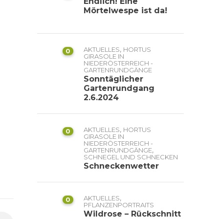
Endlich! Eine
Mörtelwespe ist da!
,
AKTUELLES
HORTUS
0
GIRASOLE IN
NIEDERÖSTERREICH -
GARTENRUNDGÄNGE
Sonntäglicher
Gartenrundgang
2.6.2024
,
AKTUELLES
HORTUS
0
GIRASOLE IN
NIEDERÖSTERREICH -
,
GARTENRUNDGÄNGE
SCHNEGEL UND SCHNECKEN
Schneckenwetter
,
AKTUELLES
0
PFLANZENPORTRAITS
Wildrose – Rückschnitt