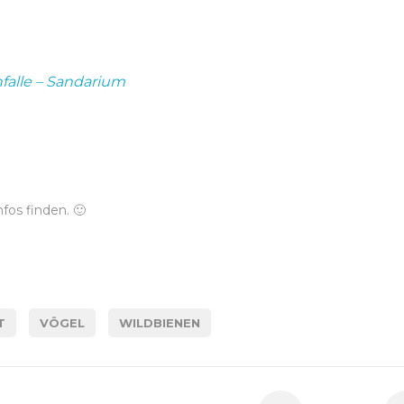
falle – Sandarium
fos finden. 🙂
T
VÖGEL
WILDBIENEN