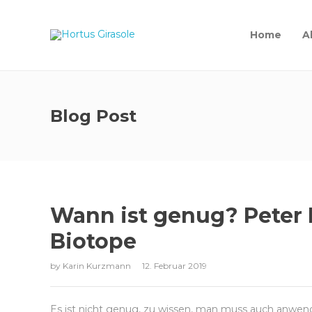
Home
A
Blog Post
Wann ist genug? Peter 
Biotope
by
Karin Kurzmann
12. Februar 2019
Es ist nicht genug, zu wissen, man muss auch anwen