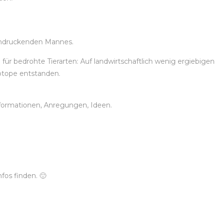
eindruckenden Mannes.
ür bedrohte Tierarten: Auf landwirtschaftlich wenig ergiebigen
iotope entstanden.
Informationen, Anregungen, Ideen.
fos finden. 🙂