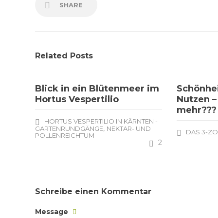
SHARE
Related Posts
Blick in ein Blütenmeer im
Schönheit
Hortus Vespertilio
Nutzen –
mehr???
HORTUS VESPERTILIO IN KÄRNTEN -
,
GARTENRUNDGÄNGE
NEKTAR- UND
DAS 3-ZO
POLLENREICHTUM
2
Schreibe einen Kommentar
Message