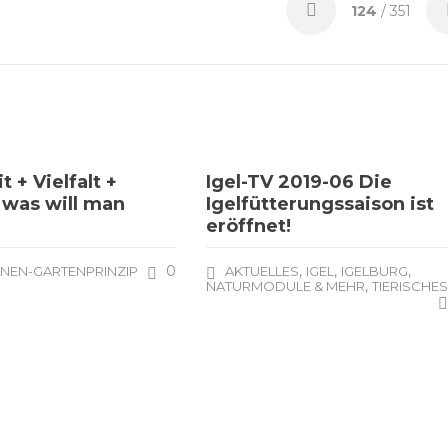
124
/ 351
 + Vielfalt +
Igel-TV 2019-06 Die
 was will man
Igelfütterungssaison ist
eröffnet!
0
,
,
,
NEN-GARTENPRINZIP
AKTUELLES
IGEL
IGELBURG
,
NATURMODULE & MEHR
TIERISCHE