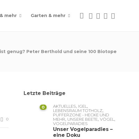
 & mehr
Garten & mehr
ist genug? Peter Berthold und seine 100 Biotope
Letzte Beiträge
,
,
AKTUELLES
IGEL
0
,
LEBENSRAUM TOTHOLZ
PUFFERZONE - HECKE UND
,
,
,
0
MEHR
UNSERE BEETE
VÖGEL
VOGELPARADIES
Unser Vogelparadies –
eine Doku