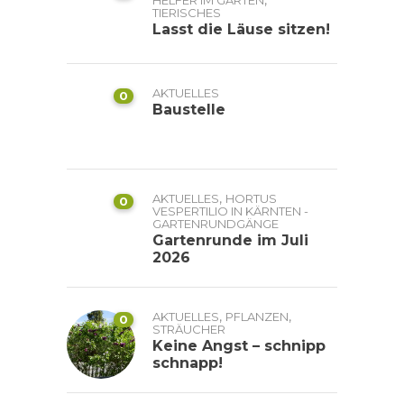
TIERISCHES
Lasst die Läuse sitzen!
AKTUELLES
0
Baustelle
,
AKTUELLES
HORTUS
0
VESPERTILIO IN KÄRNTEN -
GARTENRUNDGÄNGE
Gartenrunde im Juli
2026
,
,
AKTUELLES
PFLANZEN
0
STRÄUCHER
Keine Angst – schnipp
schnapp!