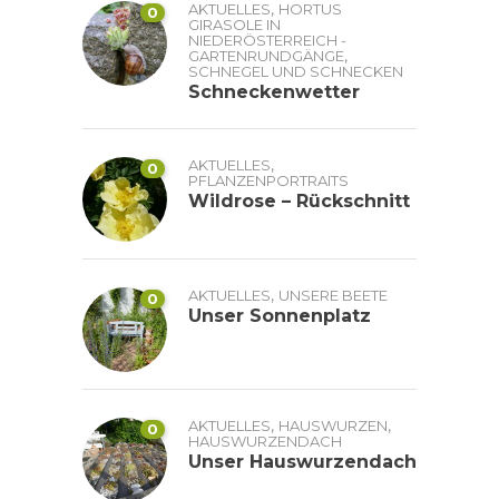
,
AKTUELLES
HORTUS
0
GIRASOLE IN
NIEDERÖSTERREICH -
,
GARTENRUNDGÄNGE
SCHNEGEL UND SCHNECKEN
Schneckenwetter
,
AKTUELLES
0
PFLANZENPORTRAITS
Wildrose – Rückschnitt
,
AKTUELLES
UNSERE BEETE
0
Unser Sonnenplatz
,
,
AKTUELLES
HAUSWURZEN
0
HAUSWURZENDACH
Unser Hauswurzendach