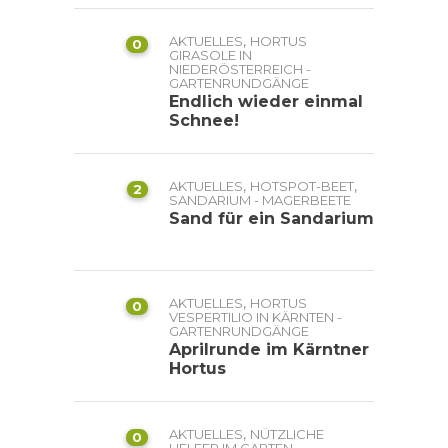
,
AKTUELLES
HORTUS
0
GIRASOLE IN
NIEDERÖSTERREICH -
GARTENRUNDGÄNGE
Endlich wieder einmal
Schnee!
,
,
AKTUELLES
HOTSPOT-BEET
2
SANDARIUM - MAGERBEETE
Sand für ein Sandarium
,
AKTUELLES
HORTUS
0
VESPERTILIO IN KÄRNTEN -
GARTENRUNDGÄNGE
Aprilrunde im Kärntner
Hortus
,
AKTUELLES
NÜTZLICHE
0
,
HELFER IM GARTEN