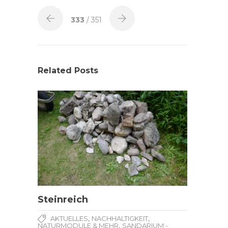
333
/ 351
Related Posts
Steinreich
,
,
AKTUELLES
NACHHALTIGKEIT
,
NATURMODULE & MEHR
SANDARIUM -