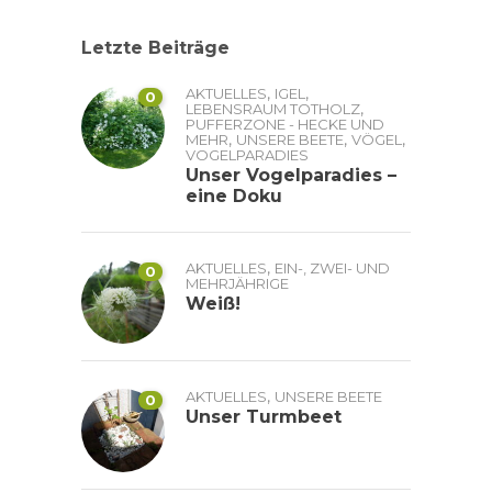
Letzte Beiträge
,
,
AKTUELLES
IGEL
0
,
LEBENSRAUM TOTHOLZ
PUFFERZONE - HECKE UND
,
,
,
MEHR
UNSERE BEETE
VÖGEL
VOGELPARADIES
Unser Vogelparadies –
eine Doku
,
AKTUELLES
EIN-, ZWEI- UND
0
MEHRJÄHRIGE
Weiß!
,
AKTUELLES
UNSERE BEETE
0
Unser Turmbeet