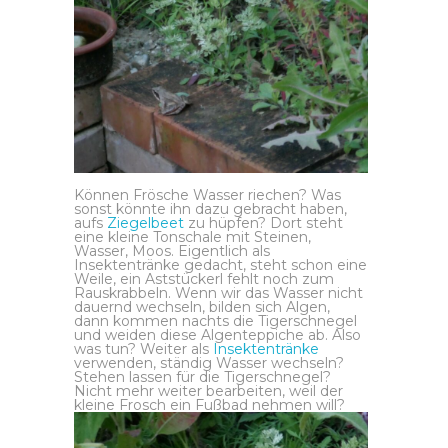
Können Frösche Wasser riechen? Was
sonst könnte ihn dazu gebracht haben,
aufs
Ziegelbeet
zu hüpfen? Dort steht
eine kleine Tonschale mit Steinen,
Wasser, Moos. Eigentlich als
Insektentränke gedacht, steht schon eine
Weile, ein Aststückerl fehlt noch zum
Rauskrabbeln. Wenn wir das Wasser nicht
dauernd wechseln, bilden sich Algen,
dann kommen nachts die Tigerschnegel
und weiden diese Algenteppiche ab. Also
was tun? Weiter als
Insektentränke
verwenden, ständig Wasser wechseln?
Stehen lassen für die Tigerschnegel?
Nicht mehr weiter bearbeiten, weil der
kleine Frosch ein Fußbad nehmen will?