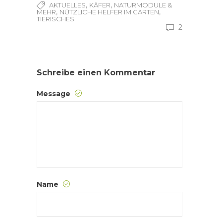
,
,
AKTUELLES
KÄFER
NATURMODULE &
,
,
MEHR
NÜTZLICHE HELFER IM GARTEN
TIERISCHES
2
Schreibe einen Kommentar
Message
Name