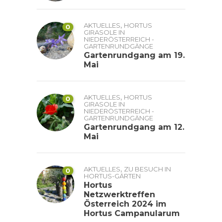
,
AKTUELLES
HORTUS
0
GIRASOLE IN
NIEDERÖSTERREICH -
GARTENRUNDGÄNGE
Gartenrundgang am 19.
Mai
,
AKTUELLES
HORTUS
0
GIRASOLE IN
NIEDERÖSTERREICH -
GARTENRUNDGÄNGE
Gartenrundgang am 12.
Mai
,
AKTUELLES
ZU BESUCH IN
0
HORTUS-GÄRTEN
Hortus
Netzwerktreffen
Österreich 2024 im
Hortus Campanularum