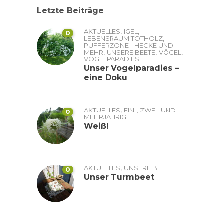
Letzte Beiträge
,
,
AKTUELLES
IGEL
0
,
LEBENSRAUM TOTHOLZ
PUFFERZONE - HECKE UND
,
,
,
MEHR
UNSERE BEETE
VÖGEL
VOGELPARADIES
Unser Vogelparadies –
eine Doku
,
AKTUELLES
EIN-, ZWEI- UND
0
MEHRJÄHRIGE
Weiß!
,
AKTUELLES
UNSERE BEETE
0
Unser Turmbeet