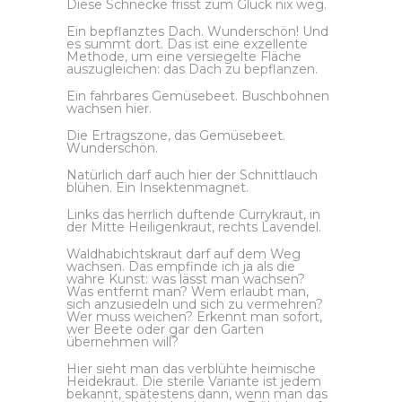
Diese Schnecke frisst zum Glück nix weg.
Ein bepflanztes Dach. Wunderschön! Und
es summt dort. Das ist eine exzellente
Methode, um eine versiegelte Fläche
auszugleichen: das Dach zu bepflanzen.
Ein fahrbares Gemüsebeet. Buschbohnen
wachsen hier.
Die Ertragszone, das Gemüsebeet.
Wunderschön.
Natürlich darf auch hier der Schnittlauch
blühen. Ein Insektenmagnet.
Links das herrlich duftende Currykraut, in
der Mitte Heiligenkraut, rechts Lavendel.
Waldhabichtskraut darf auf dem Weg
wachsen. Das empfinde ich ja als die
wahre Kunst: was lässt man wachsen?
Was entfernt man? Wem erlaubt man,
sich anzusiedeln und sich zu vermehren?
Wer muss weichen? Erkennt man sofort,
wer Beete oder gar den Garten
übernehmen will?
Hier sieht man das verblühte heimische
Heidekraut. Die sterile Variante ist jedem
bekannt, spätestens dann, wenn man das