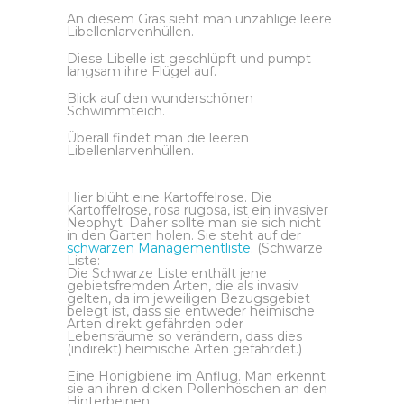
An diesem Gras sieht man unzählige leere
Libellenlarvenhüllen.
Diese Libelle ist geschlüpft und pumpt
langsam ihre Flügel auf.
Blick auf den wunderschönen
Schwimmteich.
Überall findet man die leeren
Libellenlarvenhüllen.
Hier blüht eine Kartoffelrose. Die
Kartoffelrose, rosa rugosa, ist ein invasiver
Neophyt. Daher sollte man sie sich nicht
in den Garten holen. Sie steht auf der
schwarzen Managementliste.
(Schwarze
Liste:
Die Schwarze Liste enthält jene
gebietsfremden Arten, die als invasiv
gelten, da im jeweiligen Bezugsgebiet
belegt ist, dass sie entweder heimische
Arten direkt gefährden oder
Lebensräume so verändern, dass dies
(indirekt) heimische Arten gefährdet.)
Eine Honigbiene im Anflug. Man erkennt
sie an ihren dicken Pollenhöschen an den
Hinterbeinen.