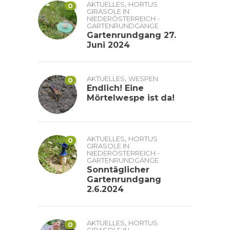
,
AKTUELLES
HORTUS
0
GIRASOLE IN
NIEDERÖSTERREICH -
GARTENRUNDGÄNGE
Gartenrundgang 27.
Juni 2024
,
AKTUELLES
WESPEN
0
Endlich! Eine
Mörtelwespe ist da!
,
AKTUELLES
HORTUS
0
GIRASOLE IN
NIEDERÖSTERREICH -
GARTENRUNDGÄNGE
Sonntäglicher
Gartenrundgang
2.6.2024
,
AKTUELLES
HORTUS
0