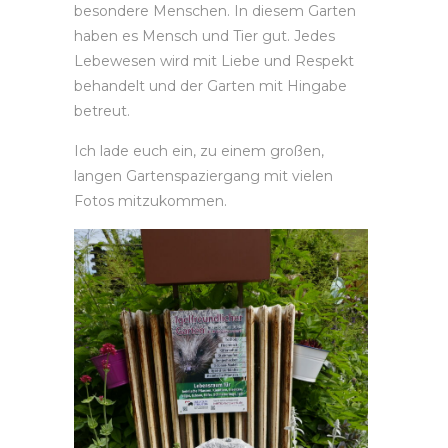
besondere Menschen. In diesem Garten
haben es Mensch und Tier gut. Jedes
Lebewesen wird mit Liebe und Respekt
behandelt und der Garten mit Hingabe
betreut.
Ich lade euch ein, zu einem großen,
langen Gartenspaziergang mit vielen
Fotos mitzukommen.