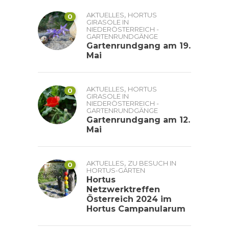
,
AKTUELLES
HORTUS
0
GIRASOLE IN
NIEDERÖSTERREICH -
GARTENRUNDGÄNGE
Gartenrundgang am 19.
Mai
,
AKTUELLES
HORTUS
0
GIRASOLE IN
NIEDERÖSTERREICH -
GARTENRUNDGÄNGE
Gartenrundgang am 12.
Mai
,
AKTUELLES
ZU BESUCH IN
0
HORTUS-GÄRTEN
Hortus
Netzwerktreffen
Österreich 2024 im
Hortus Campanularum