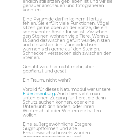
endlich still sitzen geblieben ist und wir sie
genauer anschauen und fotografieren
konnten.
Eine Pyramide darf in keinem Hortus
fehlen. Sie erfüllt viele Funktionen. Vögel
sitzen gerne oben an der Spitze, die ein
sogenannter Ansitz für sie ist. Zwischen
den Steinen wohnen viele Tiere. Wenn z.
B. Sand dazwischen gefüllt wurde, nisten
auch Insekten drin. Zauneidechsen
wärmen sich gerne auf den Steinen.
Schnecken verstecken sich zwischen den
Steinen.
Genäht wird hier nicht mehr, aber
gepflanzt und gesät.
Ein Traum, nicht wahr?
Vorbild für dieses Naturmodul war unsere
Eidechsenburg
. Auch hier sieht man
unten einen Zugang für Tiere, die darin
Schutz suchen können, oder eine
Unterkunft drin finden, oder ihren
Winterschlaf oder Winterruhe halten
wollen.
Eine außergewöhnliche Etagere.
Guglhupfformen und alte
Emaillewaschschüsseln wurden
zusammengeschraubt und