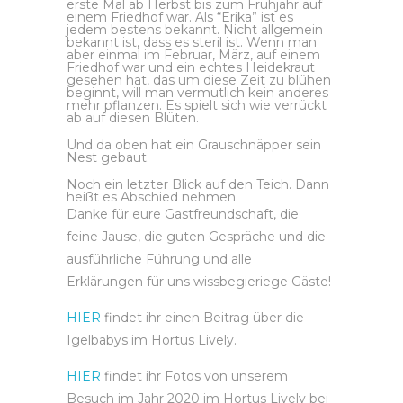
erste Mal ab Herbst bis zum Frühjahr auf
einem Friedhof war. Als “Erika” ist es
jedem bestens bekannt. Nicht allgemein
bekannt ist, dass es steril ist. Wenn man
aber einmal im Februar, März, auf einem
Friedhof war und ein echtes Heidekraut
gesehen hat, das um diese Zeit zu blühen
beginnt, will man vermutlich kein anderes
mehr pflanzen. Es spielt sich wie verrückt
ab auf diesen Blüten.
Und da oben hat ein Grauschnäpper sein
Nest gebaut.
Noch ein letzter Blick auf den Teich. Dann
heißt es Abschied nehmen.
Danke für eure Gastfreundschaft, die
feine Jause, die guten Gespräche und die
ausführliche Führung und alle
Erklärungen für uns wissbegieriege Gäste!
HIER
findet ihr einen Beitrag über die
Igelbabys im Hortus Lively.
HIER
findet ihr Fotos von unserem
Besuch im Jahr 2020 im Hortus Lively bei