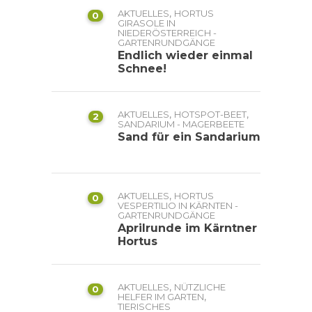
,
AKTUELLES
HORTUS
0
GIRASOLE IN
NIEDERÖSTERREICH -
GARTENRUNDGÄNGE
Endlich wieder einmal
Schnee!
,
,
AKTUELLES
HOTSPOT-BEET
2
SANDARIUM - MAGERBEETE
Sand für ein Sandarium
,
AKTUELLES
HORTUS
0
VESPERTILIO IN KÄRNTEN -
GARTENRUNDGÄNGE
Aprilrunde im Kärntner
Hortus
,
AKTUELLES
NÜTZLICHE
0
,
HELFER IM GARTEN
TIERISCHES