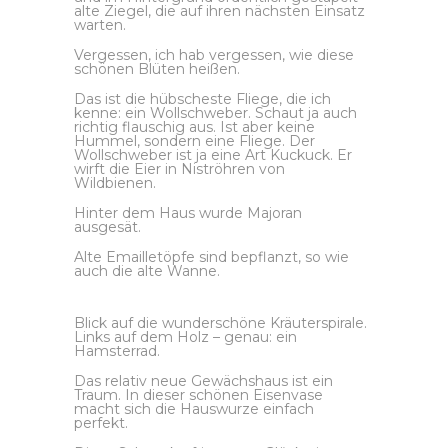
alte Ziegel, die auf ihren nächsten Einsatz
warten.
Vergessen, ich hab vergessen, wie diese
schönen Blüten heißen.
Das ist die hübscheste Fliege, die ich
kenne: ein Wollschweber. Schaut ja auch
richtig flauschig aus. Ist aber keine
Hummel, sondern eine Fliege. Der
Wollschweber ist ja eine Art Kuckuck. Er
wirft die Eier in Niströhren von
Wildbienen.
Hinter dem Haus wurde Majoran
ausgesät.
Alte Emailletöpfe sind bepflanzt, so wie
auch die alte Wanne.
Blick auf die wunderschöne Kräuterspirale.
Links auf dem Holz – genau: ein
Hamsterrad.
Das relativ neue Gewächshaus ist ein
Traum. In dieser schönen Eisenvase
macht sich die Hauswurze einfach
perfekt.