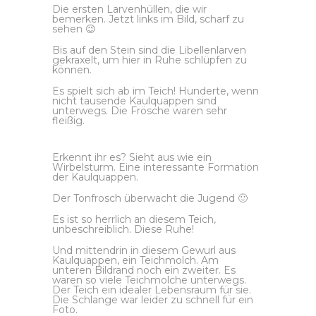
Die ersten Larvenhüllen, die wir
bemerken. Jetzt links im Bild, scharf zu
sehen 😉
Bis auf den Stein sind die Libellenlarven
gekraxelt, um hier in Ruhe schlüpfen zu
können.
Es spielt sich ab im Teich! Hunderte, wenn
nicht tausende Kaulquappen sind
unterwegs. Die Frösche waren sehr
fleißig.
Erkennt ihr es? Sieht aus wie ein
Wirbelsturm. Eine interessante Formation
der Kaulquappen.
Der Tonfrosch überwacht die Jugend 🙂
Es ist so herrlich an diesem Teich,
unbeschreiblich. Diese Ruhe!
Und mittendrin in diesem Gewurl aus
Kaulquappen, ein Teichmolch. Am
unteren Bildrand noch ein zweiter. Es
waren so viele Teichmolche unterwegs.
Der Teich ein idealer Lebensraum für sie.
Die Schlange war leider zu schnell für ein
Foto.