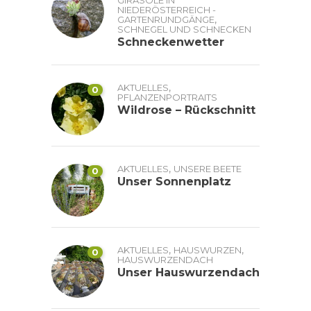
GIRASOLE IN
NIEDERÖSTERREICH -
,
GARTENRUNDGÄNGE
SCHNEGEL UND SCHNECKEN
Schneckenwetter
,
AKTUELLES
0
PFLANZENPORTRAITS
Wildrose – Rückschnitt
,
AKTUELLES
UNSERE BEETE
0
Unser Sonnenplatz
,
,
AKTUELLES
HAUSWURZEN
0
HAUSWURZENDACH
Unser Hauswurzendach