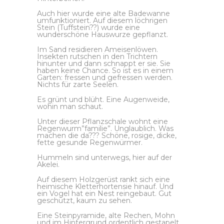
Auch hier wurde eine alte Badewanne
umfunktioniert. Auf diesem löchrigen
Stein (Tuffstein??) wurde eine
wunderschöne Hauswurze gepflanzt.
Im Sand residieren Ameisenlöwen.
Insekten rutschen in den Trichtern
hinunter und dann schnappt er sie. Sie
haben keine Chance. So ist es in einem
Garten: fressen und gefressen werden.
Nichts für zarte Seelen.
Es grünt und blüht. Eine Augenweide,
wohin man schaut.
Unter dieser Pflanzschale wohnt eine
Regenwurm”familie”. Unglaublich. Was
machen die da??? Schöne, rosige, dicke,
fette gesunde Regenwürmer.
Hummeln sind unterwegs, hier auf der
Akelei.
Auf diesem Holzgerüst rankt sich eine
heimische Kletterhortensie hinauf. Und
ein Vogel hat ein Nest reingebaut. Gut
geschützt, kaum zu sehen.
Eine Steinpyramide, alte Rechen, Mohn
und im Hintergrund ordentlich gestapelt