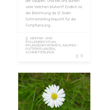
die Raupen. Und bei uns dürfen
viele Veilchen blühen!!! Endlich ist
die Belohnung da 🙂 Jeder
Schmetterling braucht für die
Fortpflanzung…
NEKTAR- UND
,
POLLENREICHTUM
,
PFLANZENPORTRAITS
RAUPEN -
,
FUTTERPFLANZEN
SCHMETTERLINGE
0