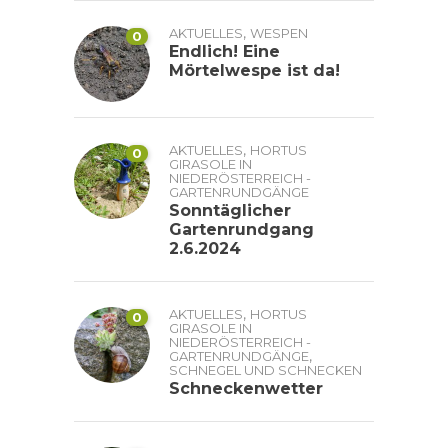
,
AKTUELLES
WESPEN
0
Endlich! Eine
Mörtelwespe ist da!
,
AKTUELLES
HORTUS
0
GIRASOLE IN
NIEDERÖSTERREICH -
GARTENRUNDGÄNGE
Sonntäglicher
Gartenrundgang
2.6.2024
,
AKTUELLES
HORTUS
0
GIRASOLE IN
NIEDERÖSTERREICH -
,
GARTENRUNDGÄNGE
SCHNEGEL UND SCHNECKEN
Schneckenwetter