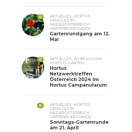
,
AKTUELLES
HORTUS
0
GIRASOLE IN
NIEDERÖSTERREICH -
GARTENRUNDGÄNGE
Gartenrundgang am 12.
Mai
,
AKTUELLES
ZU BESUCH IN
0
HORTUS-GÄRTEN
Hortus
Netzwerktreffen
Österreich 2024 im
Hortus Campanularum
,
AKTUELLES
HORTUS
0
GIRASOLE IN
NIEDERÖSTERREICH -
GARTENRUNDGÄNGE
Sonntags-Gartenrunde
am 21. April