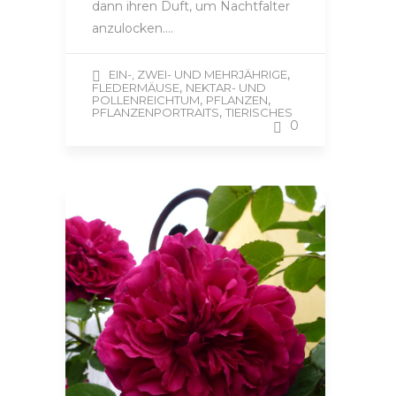
dann ihren Duft, um Nachtfalter
anzulocken….
,
EIN-, ZWEI- UND MEHRJÄHRIGE
,
FLEDERMÄUSE
NEKTAR- UND
,
,
POLLENREICHTUM
PFLANZEN
,
PFLANZENPORTRAITS
TIERISCHES
0