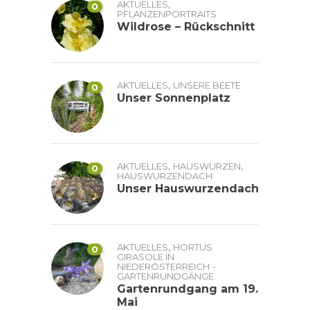
,
AKTUELLES
0
PFLANZENPORTRAITS
Wildrose – Rückschnitt
,
AKTUELLES
UNSERE BEETE
0
Unser Sonnenplatz
,
,
AKTUELLES
HAUSWURZEN
0
HAUSWURZENDACH
Unser Hauswurzendach
,
AKTUELLES
HORTUS
0
GIRASOLE IN
NIEDERÖSTERREICH -
GARTENRUNDGÄNGE
Gartenrundgang am 19.
Mai