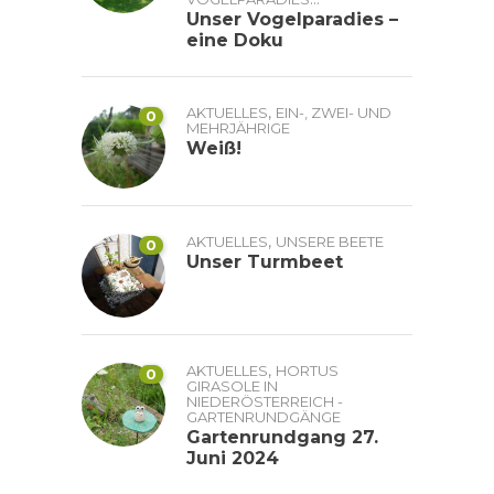
Unser Vogelparadies –
eine Doku
,
AKTUELLES
EIN-, ZWEI- UND
0
MEHRJÄHRIGE
Weiß!
,
AKTUELLES
UNSERE BEETE
0
Unser Turmbeet
,
AKTUELLES
HORTUS
0
GIRASOLE IN
NIEDERÖSTERREICH -
GARTENRUNDGÄNGE
Gartenrundgang 27.
Juni 2024