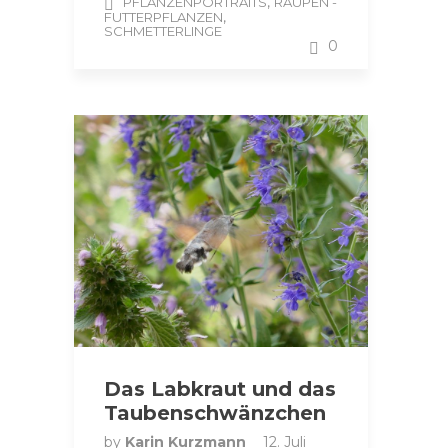
,
PFLANZENPORTRAITS
RAUPEN -
,
FUTTERPFLANZEN
SCHMETTERLINGE
0
Das Labkraut und das
Taubenschwänzchen
by
Karin Kurzmann
12. Juli