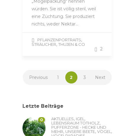
„Mogelpackung“ nennen
würden. Sie ist völlig steril, weil
eine Züchtung. Sie produziert
nichts, weder Nektar…
,
PFLANZENPORTRAITS
,
STRÄUCHER
THUJEN & CO
2
Previous
1
2
3
Next
Letzte Beiträge
,
,
AKTUELLES
IGEL
0
,
LEBENSRAUM TOTHOLZ
PUFFERZONE - HECKE UND
,
,
,
MEHR
UNSERE BEETE
VÖGEL
...
VOGELPARADIES