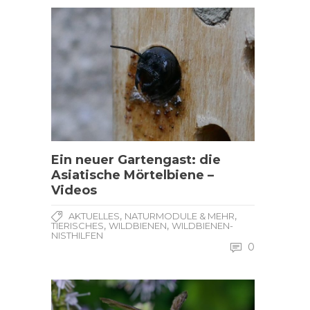
Ein neuer Gartengast: die
Asiatische Mörtelbiene –
Videos
,
,
AKTUELLES
NATURMODULE & MEHR
,
,
TIERISCHES
WILDBIENEN
WILDBIENEN-
NISTHILFEN
0