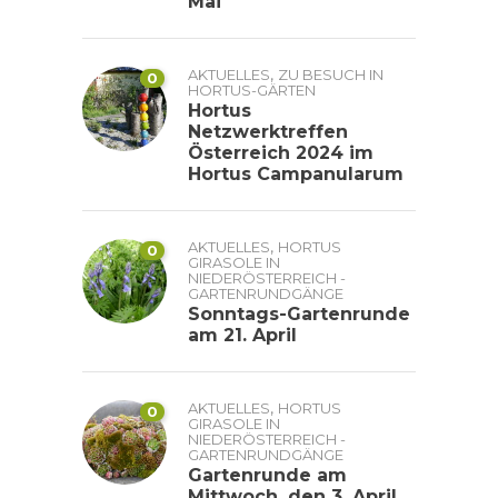
Mai
,
AKTUELLES
ZU BESUCH IN
0
HORTUS-GÄRTEN
Hortus
Netzwerktreffen
Österreich 2024 im
Hortus Campanularum
,
AKTUELLES
HORTUS
0
GIRASOLE IN
NIEDERÖSTERREICH -
GARTENRUNDGÄNGE
Sonntags-Gartenrunde
am 21. April
,
AKTUELLES
HORTUS
0
GIRASOLE IN
NIEDERÖSTERREICH -
GARTENRUNDGÄNGE
Gartenrunde am
Mittwoch, den 3. April