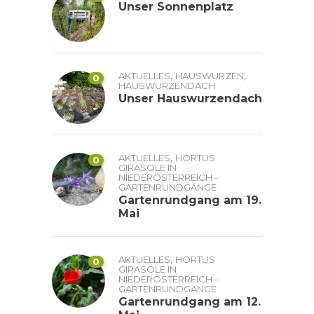
Unser Sonnenplatz
,
,
AKTUELLES
HAUSWURZEN
0
HAUSWURZENDACH
Unser Hauswurzendach
,
AKTUELLES
HORTUS
0
GIRASOLE IN
NIEDERÖSTERREICH -
GARTENRUNDGÄNGE
Gartenrundgang am 19.
Mai
,
AKTUELLES
HORTUS
0
GIRASOLE IN
NIEDERÖSTERREICH -
GARTENRUNDGÄNGE
Gartenrundgang am 12.