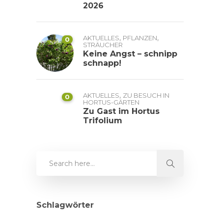
2026
,
,
AKTUELLES
PFLANZEN
0
STRÄUCHER
Keine Angst – schnipp
schnapp!
,
AKTUELLES
ZU BESUCH IN
0
HORTUS-GÄRTEN
Zu Gast im Hortus
Trifolium
Schlagwörter