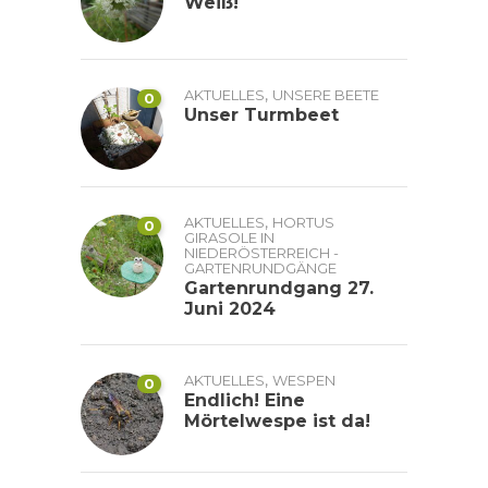
Weiß!
,
AKTUELLES
UNSERE BEETE
0
Unser Turmbeet
,
AKTUELLES
HORTUS
0
GIRASOLE IN
NIEDERÖSTERREICH -
GARTENRUNDGÄNGE
Gartenrundgang 27.
Juni 2024
,
AKTUELLES
WESPEN
0
Endlich! Eine
Mörtelwespe ist da!