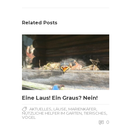
Related Posts
Eine Laus! Ein Graus? Nein!
,
,
,
AKTUELLES
LÄUSE
MARIENKÄFER
,
,
NÜTZLICHE HELFER IM GARTEN
TIERISCHES
VÖGEL
0