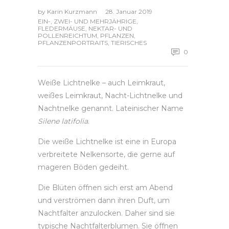
by
Karin Kurzmann
28. Januar 2019
EIN-, ZWEI- UND MEHRJÄHRIGE
,
FLEDERMÄUSE
,
NEKTAR- UND
POLLENREICHTUM
,
PFLANZEN
,
PFLANZENPORTRAITS
,
TIERISCHES
0
Weiße Lichtnelke – auch Leimkraut,
weißes Leimkraut, Nacht-Lichtnelke und
Nachtnelke genannt. Lateinischer Name
Silene latifolia
.
Die weiße Lichtnelke ist eine in Europa
verbreitete Nelkensorte, die gerne auf
mageren Böden gedeiht.
Die Blüten öffnen sich erst am Abend
und verströmen dann ihren Duft, um
Nachtfalter anzulocken. Daher sind sie
typische Nachtfalterblumen. Sie öffnen