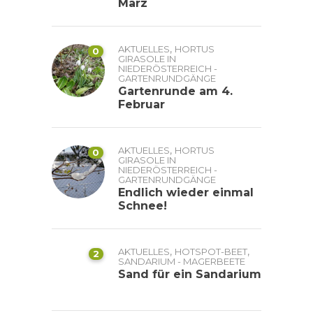
März
,
AKTUELLES
HORTUS
0
GIRASOLE IN
NIEDERÖSTERREICH -
GARTENRUNDGÄNGE
Gartenrunde am 4.
Februar
,
AKTUELLES
HORTUS
0
GIRASOLE IN
NIEDERÖSTERREICH -
GARTENRUNDGÄNGE
Endlich wieder einmal
Schnee!
,
,
AKTUELLES
HOTSPOT-BEET
2
SANDARIUM - MAGERBEETE
Sand für ein Sandarium