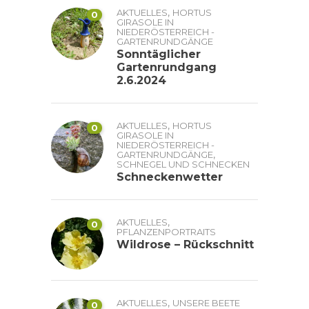
,
AKTUELLES
HORTUS
0
GIRASOLE IN
NIEDERÖSTERREICH -
GARTENRUNDGÄNGE
Sonntäglicher
Gartenrundgang
2.6.2024
,
AKTUELLES
HORTUS
0
GIRASOLE IN
NIEDERÖSTERREICH -
,
GARTENRUNDGÄNGE
SCHNEGEL UND SCHNECKEN
Schneckenwetter
,
AKTUELLES
0
PFLANZENPORTRAITS
Wildrose – Rückschnitt
,
AKTUELLES
UNSERE BEETE
0