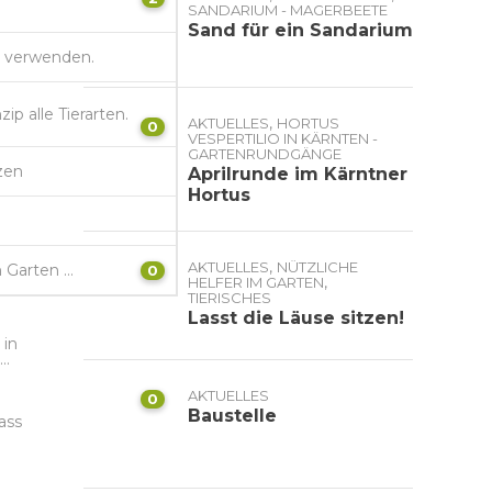
SANDARIUM - MAGERBEETE
Sand für ein Sandarium
 verwenden.
ip alle Tierarten.
,
AKTUELLES
HORTUS
0
VESPERTILIO IN KÄRNTEN -
GARTENRUNDGÄNGE
zen
Aprilrunde im Kärntner
Hortus
,
AKTUELLES
NÜTZLICHE
n Garten …
0
,
HELFER IM GARTEN
TIERISCHES
Lasst die Läuse sitzen!
 in
..
AKTUELLES
0
Baustelle
ass