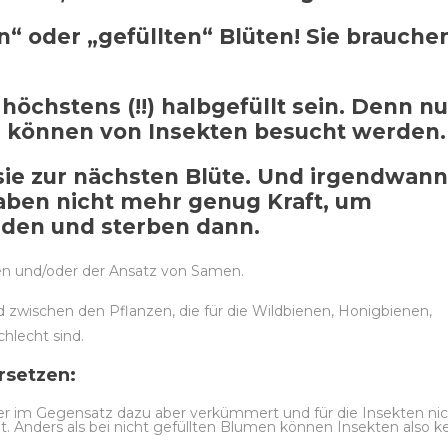
n“ oder „gefüllten“ Blüten! Sie brauche
 höchstens (!!) halbgefüllt sein. Denn nu
d können von Insekten besucht werden.
sie zur nächsten Blüte. Und irgendwann
haben nicht mehr genug Kraft, um
inden und sterben dann.
llen und/oder der Ansatz von Samen.
d zwischen den Pflanzen, die für die Wildbienen, Honigbienen,
hlecht sind.
ersetzen:
ter im Gegensatz dazu aber verkümmert und für die Insekten ni
Anders als bei nicht gefüllten Blumen können Insekten also k