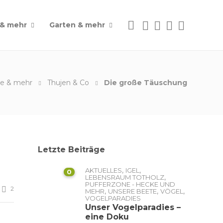
 & mehr
Garten & mehr
e & mehr
Thujen & Co
Die große Täuschung
Letzte Beiträge
,
,
AKTUELLES
IGEL
0
,
LEBENSRAUM TOTHOLZ
PUFFERZONE - HECKE UND
2
,
,
,
MEHR
UNSERE BEETE
VÖGEL
VOGELPARADIES
Unser Vogelparadies –
eine Doku