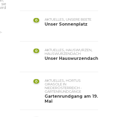
et
 sie
wird
,
AKTUELLES
UNSERE BEETE
0
Unser Sonnenplatz
e-
,
,
AKTUELLES
HAUSWURZEN
0
HAUSWURZENDACH
Unser Hauswurzendach
,
AKTUELLES
HORTUS
0
GIRASOLE IN
NIEDERÖSTERREICH -
GARTENRUNDGÄNGE
Gartenrundgang am 19.
Mai