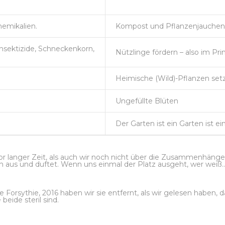
hemikalien.
Kompost und Pflanzenjauchen
Insektizide, Schneckenkorn,
Nützlinge fördern – also im Prinz
Heimische (Wild)-Pflanzen set
Ungefüllte Blüten
Der Garten ist ein Garten ist ei
vor langer Zeit, als auch wir noch nicht über die Zusammenhänge
 aus und duftet. Wenn uns einmal der Platz ausgeht, wer weiß…
le Forsythie, 2016 haben wir sie entfernt, als wir gelesen haben, d
e beide steril sind.