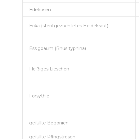
Edelrosen
Erika (steril gezüchtetes Heidekraut)
Essigbaum (Rhus typhina)
Fleißiges Lieschen
Forsythie
gefüllte Begonien
gefüllte Pfingstrosen