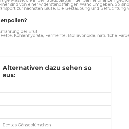
artige Masse, die in den Staubblättern der Samenpflanzen gebild
körner sind von einer widerstandsfähigen Wand umgeben. So sind
ansport zur nächsten Blüte. Die Bestäubung und Befruchtung 
tenpollen?
 Ernährung der Brut.
, Fette, Kohlenhydrate, Fermente, Bioflavonoide, natürliche Farb
Alternativen dazu sehen so
aus:
Echtes Gänseblümchen