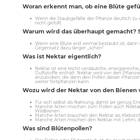
Woran erkennt man, ob eine Blüte gefüll
Wenn die Staubgefäße der Pflanze deutlich zu e
nicht gefüllt.
Warum wird das überhaupt gemacht? S
Wenn eine Blüte erst einmal bestäubt ist, dann w
Gegensatz dazu länger „schön“.
Was ist Nektar eigentlich?
Nektar ist eine leicht verdauliche, energiereich
Duftstoffe enthält. Nektar wird von den Pflanz
anzulocken, die dann den Pollen dieser Pflanzen 
weiter fortpflanzen kann.
Wozu wird der Nektar von den Bienen
Für sich selbst als Nahrung, damit sie genug E
Manche Arten mischen zum Pollen auch Nektar, d
Wildbienen.
Manche Arten brauchen den Nektar als Klebstoff
Manche Arten mischen den Nektar mit Lehm, da
Was sind Blütenpollen?