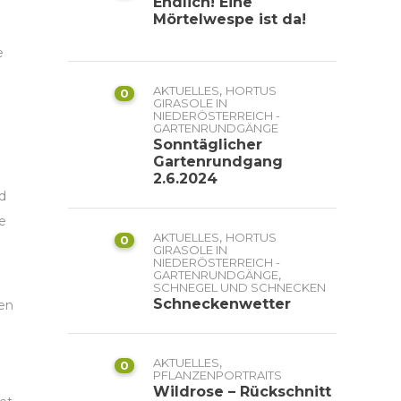
Endlich! Eine
Mörtelwespe ist da!
e
,
AKTUELLES
HORTUS
0
GIRASOLE IN
NIEDERÖSTERREICH -
GARTENRUNDGÄNGE
Sonntäglicher
Gartenrundgang
2.6.2024
nd
e
,
AKTUELLES
HORTUS
0
GIRASOLE IN
NIEDERÖSTERREICH -
,
GARTENRUNDGÄNGE
SCHNEGEL UND SCHNECKEN
Schneckenwetter
ten
,
AKTUELLES
0
PFLANZENPORTRAITS
Wildrose – Rückschnitt