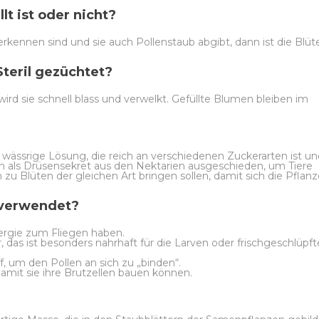
t ist oder nicht?
rkennen sind und sie auch Pollenstaub abgibt, dann ist die Blüt
teril gezüchtet?
ird sie schnell blass und verwelkt. Gefüllte Blumen bleiben im
e, wässrige Lösung, die reich an verschiedenen Zuckerarten ist u
en als Drüsensekret aus den Nektarien ausgeschieden, um Tiere
zu Blüten der gleichen Art bringen sollen, damit sich die Pflanz
 verwendet?
nergie zum Fliegen haben.
as ist besonders nahrhaft für die Larven oder frischgeschlüpf
, um den Pollen an sich zu „binden“.
mit sie ihre Brutzellen bauen können.