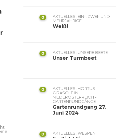
n
,
AKTUELLES
EIN-, ZWEI- UND
0
MEHRJÄHRIGE
Weiß!
r
,
AKTUELLES
UNSERE BEETE
0
Unser Turmbeet
,
AKTUELLES
HORTUS
0
GIRASOLE IN
NIEDERÖSTERREICH -
GARTENRUNDGÄNGE
Gartenrundgang 27.
Juni 2024
cht
eine
,
AKTUELLES
WESPEN
0