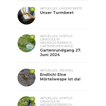
,
AKTUELLES
UNSERE BEETE
0
Unser Turmbeet
,
AKTUELLES
HORTUS
0
GIRASOLE IN
NIEDERÖSTERREICH -
GARTENRUNDGÄNGE
Gartenrundgang 27.
Juni 2024
,
AKTUELLES
WESPEN
0
Endlich! Eine
Mörtelwespe ist da!
,
AKTUELLES
HORTUS
0
GIRASOLE IN
NIEDERÖSTERREICH -