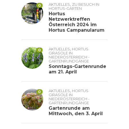
,
AKTUELLES
ZU BESUCH IN
0
HORTUS-GÄRTEN
Hortus
Netzwerktreffen
Österreich 2024 im
Hortus Campanularum
,
AKTUELLES
HORTUS
0
GIRASOLE IN
NIEDERÖSTERREICH -
GARTENRUNDGÄNGE
Sonntags-Gartenrunde
am 21. April
,
AKTUELLES
HORTUS
0
GIRASOLE IN
NIEDERÖSTERREICH -
GARTENRUNDGÄNGE
Gartenrunde am
Mittwoch, den 3. April