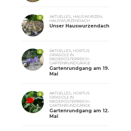
,
,
AKTUELLES
HAUSWURZEN
0
HAUSWURZENDACH
Unser Hauswurzendach
,
AKTUELLES
HORTUS
0
GIRASOLE IN
NIEDERÖSTERREICH -
GARTENRUNDGÄNGE
Gartenrundgang am 19.
Mai
,
AKTUELLES
HORTUS
0
GIRASOLE IN
NIEDERÖSTERREICH -
GARTENRUNDGÄNGE
Gartenrundgang am 12.
Mai