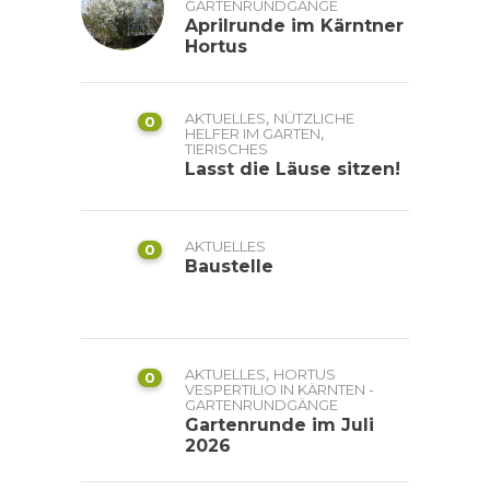
GARTENRUNDGÄNGE
Aprilrunde im Kärntner
Hortus
,
AKTUELLES
NÜTZLICHE
0
,
HELFER IM GARTEN
TIERISCHES
Lasst die Läuse sitzen!
AKTUELLES
0
Baustelle
,
AKTUELLES
HORTUS
0
VESPERTILIO IN KÄRNTEN -
GARTENRUNDGÄNGE
Gartenrunde im Juli
2026