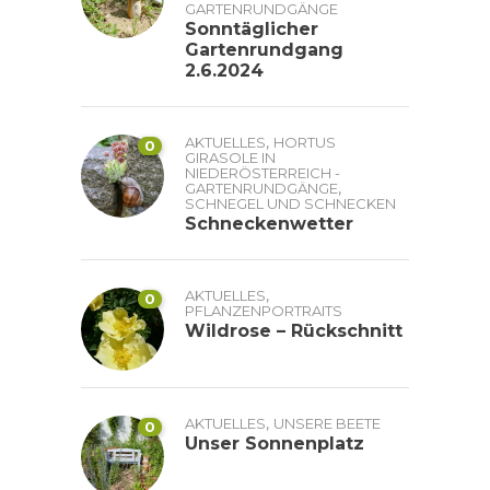
GARTENRUNDGÄNGE
Sonntäglicher
Gartenrundgang
2.6.2024
,
AKTUELLES
HORTUS
0
GIRASOLE IN
NIEDERÖSTERREICH -
,
GARTENRUNDGÄNGE
SCHNEGEL UND SCHNECKEN
Schneckenwetter
,
AKTUELLES
0
PFLANZENPORTRAITS
Wildrose – Rückschnitt
,
AKTUELLES
UNSERE BEETE
0
Unser Sonnenplatz