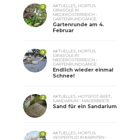
,
AKTUELLES
HORTUS
0
GIRASOLE IN
NIEDERÖSTERREICH -
GARTENRUNDGÄNGE
Gartenrunde am 4.
Februar
,
AKTUELLES
HORTUS
0
GIRASOLE IN
NIEDERÖSTERREICH -
GARTENRUNDGÄNGE
Endlich wieder einmal
Schnee!
,
,
AKTUELLES
HOTSPOT-BEET
2
SANDARIUM - MAGERBEETE
Sand für ein Sandarium
,
AKTUELLES
HORTUS
0
VESPERTILIO IN KÄRNTEN -