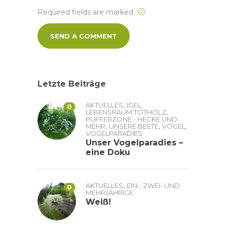
Required fields are marked
Letzte Beiträge
,
,
AKTUELLES
IGEL
0
,
LEBENSRAUM TOTHOLZ
PUFFERZONE - HECKE UND
,
,
,
MEHR
UNSERE BEETE
VÖGEL
VOGELPARADIES
Unser Vogelparadies –
eine Doku
,
AKTUELLES
EIN-, ZWEI- UND
0
MEHRJÄHRIGE
Weiß!