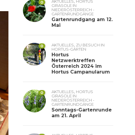
,
AKTUELLES
HORTUS
0
GIRASOLE IN
NIEDERÖSTERREICH -
GARTENRUNDGÄNGE
Gartenrundgang am 12.
Mai
,
AKTUELLES
ZU BESUCH IN
0
HORTUS-GÄRTEN
Hortus
Netzwerktreffen
Österreich 2024 im
Hortus Campanularum
,
AKTUELLES
HORTUS
0
GIRASOLE IN
NIEDERÖSTERREICH -
GARTENRUNDGÄNGE
Sonntags-Gartenrunde
am 21. April