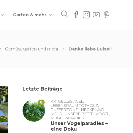
Garten & mehr
e - Gemüsegarten und mehr
Danke liebe Luise!!
Letzte Beiträge
,
,
AKTUELLES
IGEL
0
,
LEBENSRAUM TOTHOLZ
PUFFERZONE - HECKE UND
,
,
,
MEHR
UNSERE BEETE
VÖGEL
VOGELPARADIES
Unser Vogelparadies –
eine Doku