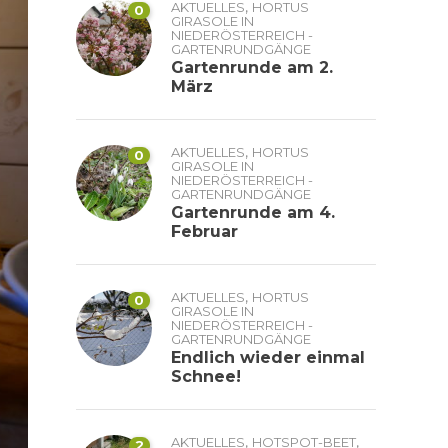
,
AKTUELLES
HORTUS
0
GIRASOLE IN
NIEDERÖSTERREICH -
GARTENRUNDGÄNGE
Gartenrunde am 2.
März
,
AKTUELLES
HORTUS
0
GIRASOLE IN
NIEDERÖSTERREICH -
GARTENRUNDGÄNGE
Gartenrunde am 4.
Februar
,
AKTUELLES
HORTUS
0
GIRASOLE IN
NIEDERÖSTERREICH -
GARTENRUNDGÄNGE
Endlich wieder einmal
Schnee!
,
,
AKTUELLES
HOTSPOT-BEET
2