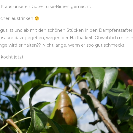
saft aus unseren Gute-Luise-Birnen gemacht.
scherl austrinken
 gut ist und ab mit den schönen Stücken in den Dampfentsafter.
onensäure dazugegeben, wegen der Haltbarkeit. Obwohl ich mich 
nge wird er halten?? Nicht lange, wenn er soo gut schmeckt.
kocht jetzt.