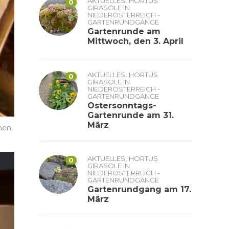
,
AKTUELLES
HORTUS
0
GIRASOLE IN
NIEDERÖSTERREICH -
GARTENRUNDGÄNGE
Gartenrunde am
Mittwoch, den 3. April
,
AKTUELLES
HORTUS
0
GIRASOLE IN
NIEDERÖSTERREICH -
GARTENRUNDGÄNGE
Ostersonntags-
Gartenrunde am 31.
März
hen,
,
AKTUELLES
HORTUS
0
GIRASOLE IN
NIEDERÖSTERREICH -
GARTENRUNDGÄNGE
Gartenrundgang am 17.
März