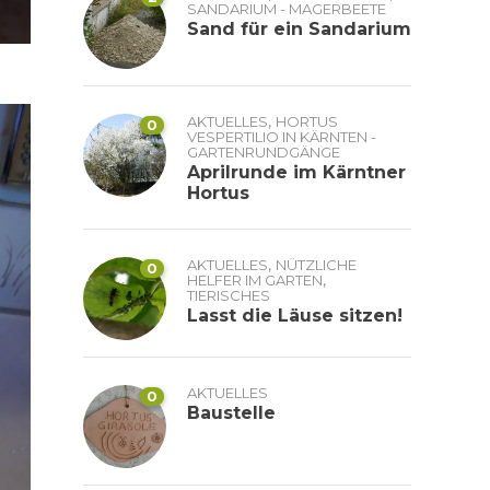
SANDARIUM - MAGERBEETE
Sand für ein Sandarium
,
AKTUELLES
HORTUS
0
VESPERTILIO IN KÄRNTEN -
GARTENRUNDGÄNGE
Aprilrunde im Kärntner
Hortus
,
AKTUELLES
NÜTZLICHE
0
,
HELFER IM GARTEN
TIERISCHES
Lasst die Läuse sitzen!
AKTUELLES
0
Baustelle