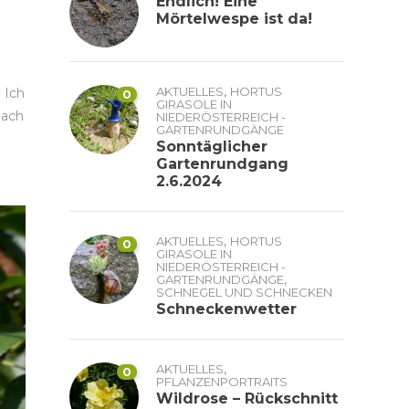
Endlich! Eine
Mörtelwespe ist da!
,
AKTUELLES
HORTUS
 Ich
0
GIRASOLE IN
nach
NIEDERÖSTERREICH -
GARTENRUNDGÄNGE
Sonntäglicher
Gartenrundgang
2.6.2024
,
AKTUELLES
HORTUS
0
GIRASOLE IN
NIEDERÖSTERREICH -
,
GARTENRUNDGÄNGE
SCHNEGEL UND SCHNECKEN
Schneckenwetter
,
AKTUELLES
0
PFLANZENPORTRAITS
Wildrose – Rückschnitt