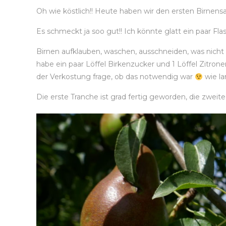
Oh wie köstlich!! Heute haben wir den ersten Birnen
Es schmeckt ja soo gut!! Ich könnte glatt ein paar Fla
Birnen aufklauben, waschen, ausschneiden, was nicht
habe ein paar Löffel Birkenzucker und 1 Löffel Zitr
der Verkostung frage, ob das notwendig war
wie la
Die erste Tranche ist grad fertig geworden, die zweite 