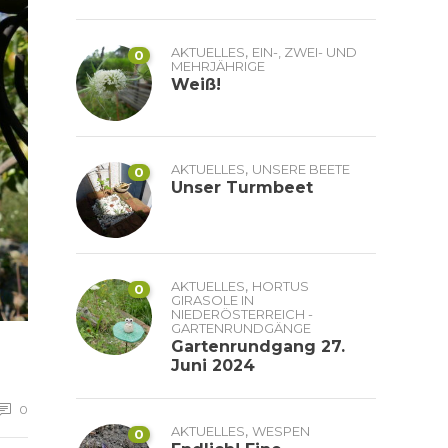
,
AKTUELLES
EIN-, ZWEI- UND
0
MEHRJÄHRIGE
Weiß!
,
AKTUELLES
UNSERE BEETE
0
Unser Turmbeet
,
AKTUELLES
HORTUS
0
GIRASOLE IN
NIEDERÖSTERREICH -
GARTENRUNDGÄNGE
Gartenrundgang 27.
Juni 2024
0
,
AKTUELLES
WESPEN
0