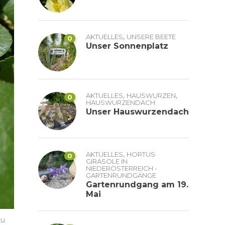
,
AKTUELLES
UNSERE BEETE
0
Unser Sonnenplatz
,
,
AKTUELLES
HAUSWURZEN
0
HAUSWURZENDACH
Unser Hauswurzendach
,
AKTUELLES
HORTUS
0
GIRASOLE IN
NIEDERÖSTERREICH -
GARTENRUNDGÄNGE
Gartenrundgang am 19.
Mai
zu