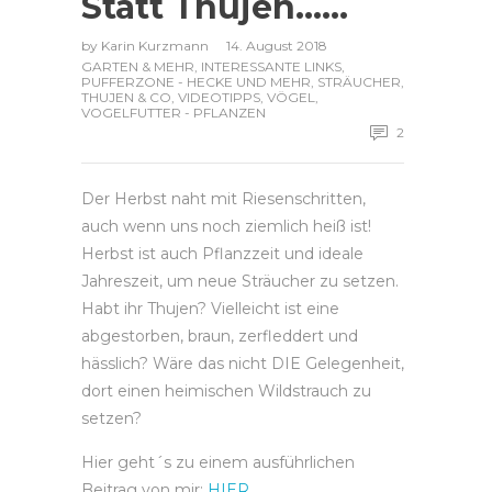
Statt Thujen……
by
Karin Kurzmann
14. August 2018
GARTEN & MEHR
,
INTERESSANTE LINKS
,
PUFFERZONE - HECKE UND MEHR
,
STRÄUCHER
,
THUJEN & CO
,
VIDEOTIPPS
,
VÖGEL
,
VOGELFUTTER - PFLANZEN
2
Der Herbst naht mit Riesenschritten,
auch wenn uns noch ziemlich heiß ist!
Herbst ist auch Pflanzzeit und ideale
Jahreszeit, um neue Sträucher zu setzen.
Habt ihr Thujen? Vielleicht ist eine
abgestorben, braun, zerfleddert und
hässlich? Wäre das nicht DIE Gelegenheit,
dort einen heimischen Wildstrauch zu
setzen?
Hier geht´s zu einem ausführlichen
Beitrag von mir:
HIER
.