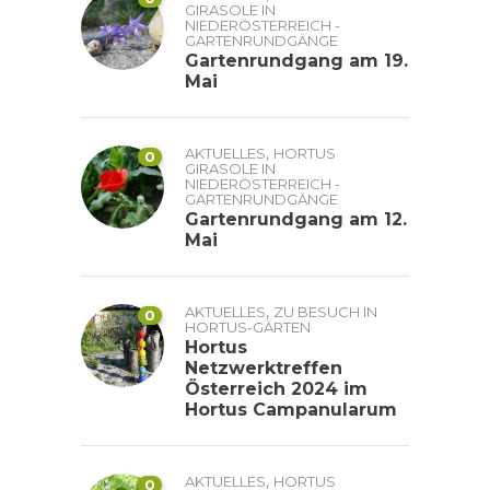
GIRASOLE IN
NIEDERÖSTERREICH -
GARTENRUNDGÄNGE
Gartenrundgang am 19.
Mai
,
AKTUELLES
HORTUS
0
GIRASOLE IN
NIEDERÖSTERREICH -
GARTENRUNDGÄNGE
Gartenrundgang am 12.
Mai
,
AKTUELLES
ZU BESUCH IN
0
HORTUS-GÄRTEN
Hortus
Netzwerktreffen
Österreich 2024 im
Hortus Campanularum
,
AKTUELLES
HORTUS
0