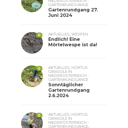
NIEDERÖSTERREICH -
GARTENRUNDGÄNGE
Gartenrundgang 27.
Juni 2024
,
AKTUELLES
WESPEN
0
Endlich! Eine
Mörtelwespe ist da!
,
AKTUELLES
HORTUS
0
GIRASOLE IN
NIEDERÖSTERREICH -
GARTENRUNDGÄNGE
Sonntäglicher
Gartenrundgang
2.6.2024
,
AKTUELLES
HORTUS
0
GIRASOLE IN
NIEDERÖSTERREICH -
,
GARTENRUNDGÄNGE