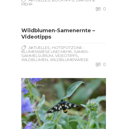
,
,
AKTUELLES
BUCHTIPPS
GARTEN &
MEHR
0
Wildblumen-Samenernte –
Videotipps
,
AKTUELLES
HOTSPOTZONE -
,
BLUMENWIESE UND MEHR
SAMEN -
,
,
SAMMELSURIUM
VIDEOTIPPS
,
WILDBLUMEN
WILDBLUMENWIESE
0