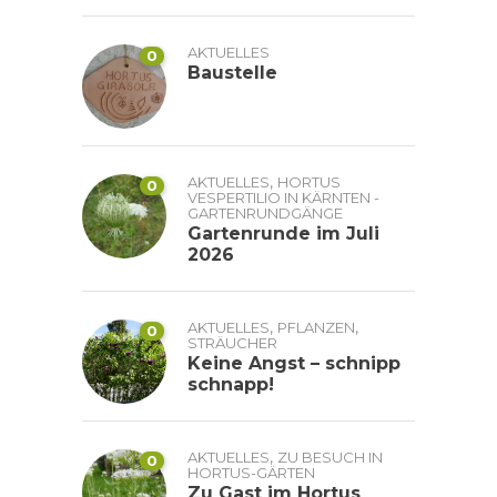
AKTUELLES
0
Baustelle
,
AKTUELLES
HORTUS
0
VESPERTILIO IN KÄRNTEN -
GARTENRUNDGÄNGE
Gartenrunde im Juli
2026
,
,
AKTUELLES
PFLANZEN
0
STRÄUCHER
Keine Angst – schnipp
schnapp!
,
AKTUELLES
ZU BESUCH IN
0
HORTUS-GÄRTEN
Zu Gast im Hortus