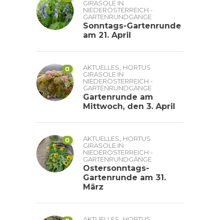
GIRASOLE IN
NIEDERÖSTERREICH -
GARTENRUNDGÄNGE
Sonntags-Gartenrunde
am 21. April
,
AKTUELLES
HORTUS
0
GIRASOLE IN
NIEDERÖSTERREICH -
GARTENRUNDGÄNGE
Gartenrunde am
Mittwoch, den 3. April
,
AKTUELLES
HORTUS
0
GIRASOLE IN
NIEDERÖSTERREICH -
GARTENRUNDGÄNGE
Ostersonntags-
Gartenrunde am 31.
März
,
AKTUELLES
HORTUS