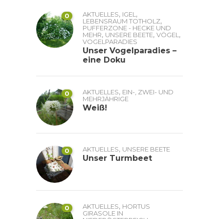
,
,
AKTUELLES
IGEL
0
,
LEBENSRAUM TOTHOLZ
PUFFERZONE - HECKE UND
,
,
,
MEHR
UNSERE BEETE
VÖGEL
VOGELPARADIES
Unser Vogelparadies –
eine Doku
,
AKTUELLES
EIN-, ZWEI- UND
0
MEHRJÄHRIGE
Weiß!
,
AKTUELLES
UNSERE BEETE
0
Unser Turmbeet
,
AKTUELLES
HORTUS
0
GIRASOLE IN