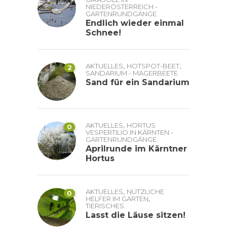
NIEDERÖSTERREICH -
GARTENRUNDGÄNGE
Endlich wieder einmal
Schnee!
,
,
AKTUELLES
HOTSPOT-BEET
2
SANDARIUM - MAGERBEETE
Sand für ein Sandarium
,
AKTUELLES
HORTUS
0
VESPERTILIO IN KÄRNTEN -
GARTENRUNDGÄNGE
Aprilrunde im Kärntner
Hortus
,
AKTUELLES
NÜTZLICHE
0
,
HELFER IM GARTEN
TIERISCHES
Lasst die Läuse sitzen!