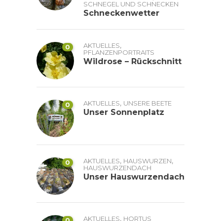
SCHNEGEL UND SCHNECKEN
Schneckenwetter
,
AKTUELLES
0
PFLANZENPORTRAITS
Wildrose – Rückschnitt
,
AKTUELLES
UNSERE BEETE
0
Unser Sonnenplatz
,
,
AKTUELLES
HAUSWURZEN
0
HAUSWURZENDACH
Unser Hauswurzendach
,
AKTUELLES
HORTUS
0