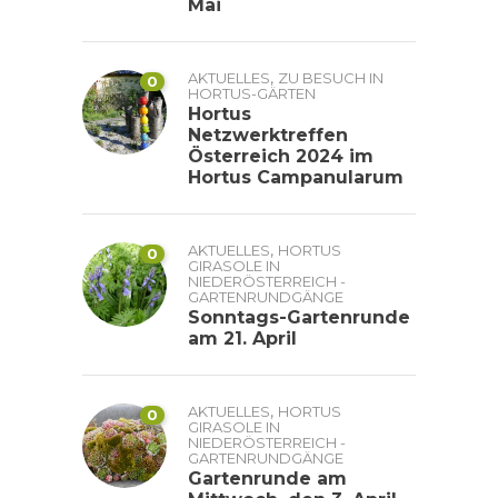
Mai
,
AKTUELLES
ZU BESUCH IN
0
HORTUS-GÄRTEN
Hortus
Netzwerktreffen
Österreich 2024 im
Hortus Campanularum
,
AKTUELLES
HORTUS
0
GIRASOLE IN
NIEDERÖSTERREICH -
GARTENRUNDGÄNGE
Sonntags-Gartenrunde
am 21. April
,
AKTUELLES
HORTUS
0
GIRASOLE IN
NIEDERÖSTERREICH -
GARTENRUNDGÄNGE
Gartenrunde am