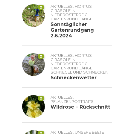
,
AKTUELLES
HORTUS
0
GIRASOLE IN
NIEDERÖSTERREICH -
GARTENRUNDGÄNGE
Sonntäglicher
Gartenrundgang
2.6.2024
,
AKTUELLES
HORTUS
0
GIRASOLE IN
NIEDERÖSTERREICH -
,
GARTENRUNDGÄNGE
SCHNEGEL UND SCHNECKEN
Schneckenwetter
,
AKTUELLES
0
PFLANZENPORTRAITS
Wildrose – Rückschnitt
,
AKTUELLES
UNSERE BEETE
0