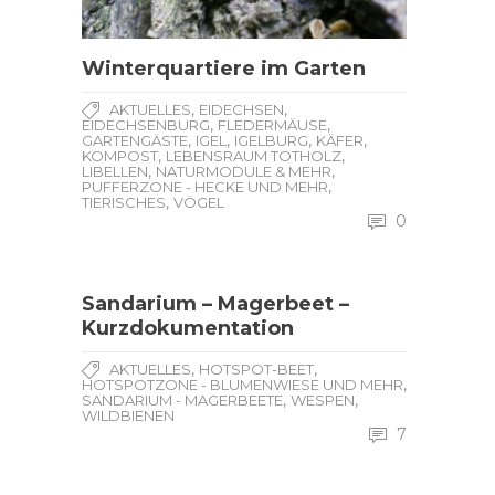
Winterquartiere im Garten
,
,
AKTUELLES
EIDECHSEN
,
,
EIDECHSENBURG
FLEDERMÄUSE
,
,
,
,
GARTENGÄSTE
IGEL
IGELBURG
KÄFER
,
,
KOMPOST
LEBENSRAUM TOTHOLZ
,
,
LIBELLEN
NATURMODULE & MEHR
,
PUFFERZONE - HECKE UND MEHR
,
TIERISCHES
VÖGEL
0
Sandarium – Magerbeet –
Kurzdokumentation
,
,
AKTUELLES
HOTSPOT-BEET
,
HOTSPOTZONE - BLUMENWIESE UND MEHR
,
,
SANDARIUM - MAGERBEETE
WESPEN
WILDBIENEN
7