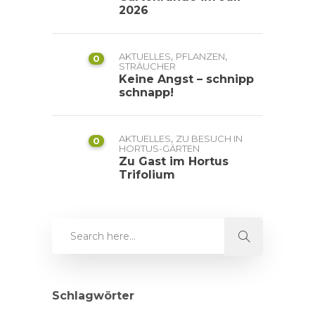
2026
,
,
AKTUELLES
PFLANZEN
0
STRÄUCHER
Keine Angst – schnipp
schnapp!
,
AKTUELLES
ZU BESUCH IN
0
HORTUS-GÄRTEN
Zu Gast im Hortus
Trifolium
Schlagwörter