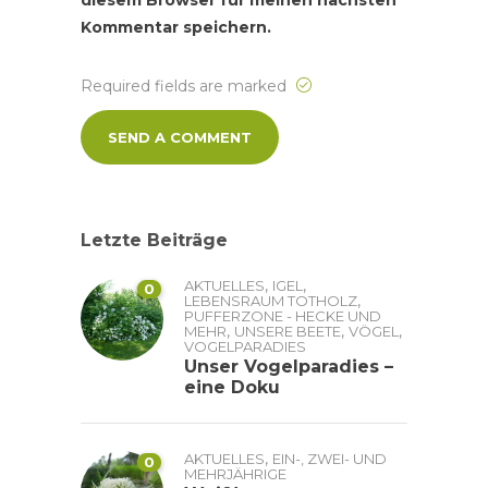
diesem Browser für meinen nächsten
Kommentar speichern.
Required fields are marked
Letzte Beiträge
,
,
AKTUELLES
IGEL
0
,
LEBENSRAUM TOTHOLZ
PUFFERZONE - HECKE UND
,
,
,
MEHR
UNSERE BEETE
VÖGEL
VOGELPARADIES
Unser Vogelparadies –
eine Doku
,
AKTUELLES
EIN-, ZWEI- UND
0
MEHRJÄHRIGE