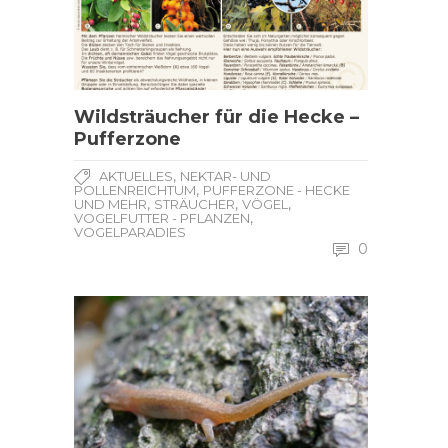
Wildsträucher für die Hecke –
Pufferzone
,
AKTUELLES
NEKTAR- UND
,
POLLENREICHTUM
PUFFERZONE - HECKE
,
,
,
UND MEHR
STRÄUCHER
VÖGEL
,
VOGELFUTTER - PFLANZEN
VOGELPARADIES
0