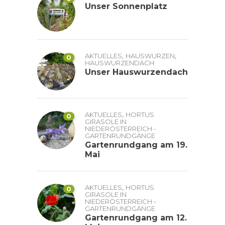
Unser Sonnenplatz
,
,
AKTUELLES
HAUSWURZEN
0
HAUSWURZENDACH
Unser Hauswurzendach
,
AKTUELLES
HORTUS
0
GIRASOLE IN
NIEDERÖSTERREICH -
GARTENRUNDGÄNGE
Gartenrundgang am 19.
Mai
,
AKTUELLES
HORTUS
0
GIRASOLE IN
NIEDERÖSTERREICH -
GARTENRUNDGÄNGE
Gartenrundgang am 12.