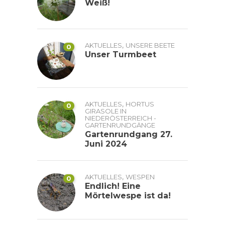
Weiß!
,
AKTUELLES
UNSERE BEETE
0
Unser Turmbeet
,
AKTUELLES
HORTUS
0
GIRASOLE IN
NIEDERÖSTERREICH -
GARTENRUNDGÄNGE
Gartenrundgang 27.
Juni 2024
,
AKTUELLES
WESPEN
0
Endlich! Eine
Mörtelwespe ist da!