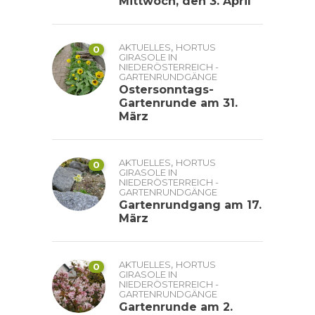
Mittwoch, den 3. April
,
AKTUELLES
HORTUS
0
GIRASOLE IN
NIEDERÖSTERREICH -
GARTENRUNDGÄNGE
Ostersonntags-
Gartenrunde am 31.
März
,
AKTUELLES
HORTUS
0
GIRASOLE IN
NIEDERÖSTERREICH -
GARTENRUNDGÄNGE
Gartenrundgang am 17.
März
,
AKTUELLES
HORTUS
0
GIRASOLE IN
NIEDERÖSTERREICH -
GARTENRUNDGÄNGE
Gartenrunde am 2.