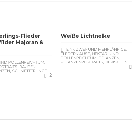
rlings-Flieder
Weiße Lichtnelke
ilder Majoran &
,
EIN-, ZWEI- UND MEHRJÄHRIGE
,
FLEDERMÄUSE
NEKTAR- UND
,
,
POLLENREICHTUM
PFLANZEN
,
,
PFLANZENPORTRAITS
TIERISCHES
 UND POLLENREICHTUM
,
RTRAITS
RAUPEN -
,
ANZEN
SCHMETTERLINGE
2