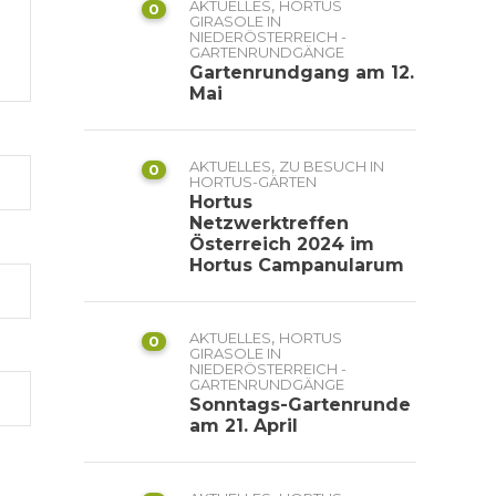
,
AKTUELLES
HORTUS
0
GIRASOLE IN
NIEDERÖSTERREICH -
GARTENRUNDGÄNGE
Gartenrundgang am 12.
Mai
,
AKTUELLES
ZU BESUCH IN
0
HORTUS-GÄRTEN
Hortus
Netzwerktreffen
Österreich 2024 im
Hortus Campanularum
,
AKTUELLES
HORTUS
0
GIRASOLE IN
NIEDERÖSTERREICH -
GARTENRUNDGÄNGE
Sonntags-Gartenrunde
am 21. April