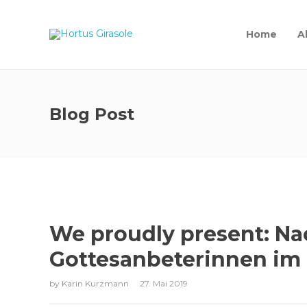
Home
A
Blog Post
We proudly present: N
Gottesanbeterinnen im
by
Karin Kurzmann
27. Mai 2019