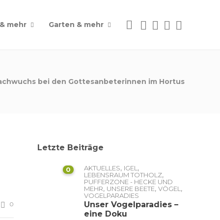
 & mehr
Garten & mehr
achwuchs bei den Gottesanbeterinnen im Hortus
Letzte Beiträge
,
,
AKTUELLES
IGEL
0
,
LEBENSRAUM TOTHOLZ
PUFFERZONE - HECKE UND
,
,
,
MEHR
UNSERE BEETE
VÖGEL
VOGELPARADIES
Unser Vogelparadies –
0
eine Doku