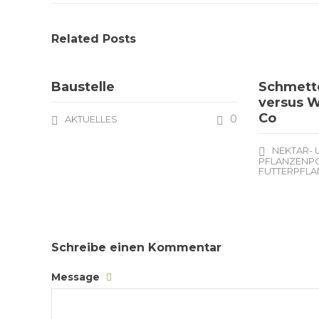
Related Posts
Baustelle
Schmette
versus W
Co
0
AKTUELLES
NEKTAR-
PFLANZENPO
FUTTERPFL
Schreibe einen Kommentar
Message