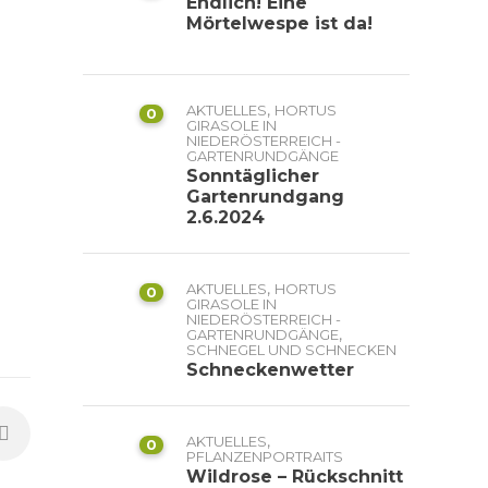
Endlich! Eine
Mörtelwespe ist da!
,
AKTUELLES
HORTUS
0
GIRASOLE IN
NIEDERÖSTERREICH -
GARTENRUNDGÄNGE
Sonntäglicher
Gartenrundgang
2.6.2024
,
AKTUELLES
HORTUS
0
GIRASOLE IN
NIEDERÖSTERREICH -
,
GARTENRUNDGÄNGE
SCHNEGEL UND SCHNECKEN
Schneckenwetter
,
AKTUELLES
0
PFLANZENPORTRAITS
Wildrose – Rückschnitt