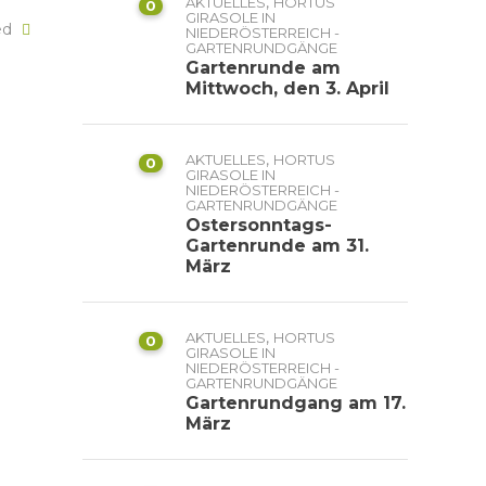
,
AKTUELLES
HORTUS
0
GIRASOLE IN
ked
NIEDERÖSTERREICH -
GARTENRUNDGÄNGE
Gartenrunde am
Mittwoch, den 3. April
,
AKTUELLES
HORTUS
0
GIRASOLE IN
NIEDERÖSTERREICH -
GARTENRUNDGÄNGE
Ostersonntags-
Gartenrunde am 31.
März
,
AKTUELLES
HORTUS
0
GIRASOLE IN
NIEDERÖSTERREICH -
GARTENRUNDGÄNGE
Gartenrundgang am 17.
März