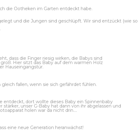
s ich die Ootheken im Garten entdeckt habe.
legt und die Jungen sind geschlüpft. Wir sind entzückt (wie so 
.
ht, dass die Finger riesig wirken, die Babys sind
cm groß. Hier sitzt das Baby auf dem warmen Holz
er Hauseingangstür.
ch gleich fallen, wenn sie sich gefährdet fühlen.
e entdeckt, dort wollte dieses Baby ein Spinnenbaby
er stärker, unser G-Baby hat dann von ihr abgelassen und
Fotoapparat holen war da nicht drin….
 dass eine neue Generation heranwächst!