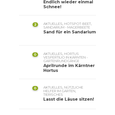
Endlich wieder einmal
Schnee!
,
,
AKTUELLES
HOTSPOT-BEET
2
SANDARIUM - MAGERBEETE
Sand für ein Sandarium
,
AKTUELLES
HORTUS
0
VESPERTILIO IN KÄRNTEN -
GARTENRUNDGÄNGE
Aprilrunde im Kärntner
Hortus
,
AKTUELLES
NÜTZLICHE
0
,
HELFER IM GARTEN
TIERISCHES
Lasst die Läuse sitzen!