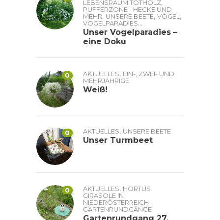
,
LEBENSRAUM TOTHOLZ
PUFFERZONE - HECKE UND
,
,
,
MEHR
UNSERE BEETE
VÖGEL
...
VOGELPARADIES
Unser Vogelparadies –
eine Doku
,
AKTUELLES
EIN-, ZWEI- UND
0
MEHRJÄHRIGE
Weiß!
,
AKTUELLES
UNSERE BEETE
0
Unser Turmbeet
,
AKTUELLES
HORTUS
0
GIRASOLE IN
NIEDERÖSTERREICH -
GARTENRUNDGÄNGE
Gartenrundgang 27.