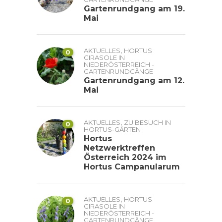
Gartenrundgang am 19.
Mai
,
AKTUELLES
HORTUS
0
GIRASOLE IN
NIEDERÖSTERREICH -
GARTENRUNDGÄNGE
Gartenrundgang am 12.
Mai
,
AKTUELLES
ZU BESUCH IN
0
HORTUS-GÄRTEN
Hortus
Netzwerktreffen
Österreich 2024 im
Hortus Campanularum
,
AKTUELLES
HORTUS
0
GIRASOLE IN
NIEDERÖSTERREICH -
GARTENRUNDGÄNGE