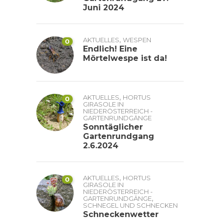
Juni 2024
,
AKTUELLES
WESPEN
0
Endlich! Eine
Mörtelwespe ist da!
,
AKTUELLES
HORTUS
0
GIRASOLE IN
NIEDERÖSTERREICH -
GARTENRUNDGÄNGE
Sonntäglicher
Gartenrundgang
2.6.2024
,
AKTUELLES
HORTUS
0
GIRASOLE IN
NIEDERÖSTERREICH -
,
GARTENRUNDGÄNGE
SCHNEGEL UND SCHNECKEN
Schneckenwetter