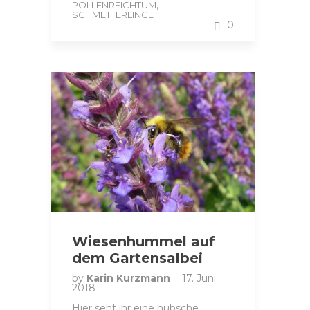
,
POLLENREICHTUM
SCHMETTERLINGE
0
Wiesenhummel auf
dem Gartensalbei
by
Karin Kurzmann
17. Juni
2018
Hier seht ihr eine hübsche