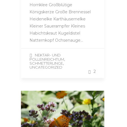
Hornklee Großblütige
Königskerze Große Brennessel
Heidenelke Karthäusernelke
Kleiner Sauerampfer Kleines
Habichtskraut Kugeldistel
Natternkopf Ochsenauge…
NEKTAR- UND
,
POLLENREICHTUM
,
SCHMETTERLINGE
UNCATEGORIZED
2