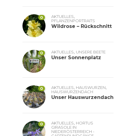
,
AKTUELLES
0
PFLANZENPORTRAITS
Wildrose – Rückschnitt
,
AKTUELLES
UNSERE BEETE
0
Unser Sonnenplatz
,
,
AKTUELLES
HAUSWURZEN
0
HAUSWURZENDACH
Unser Hauswurzendach
,
AKTUELLES
HORTUS
0
GIRASOLE IN
NIEDERÖSTERREICH -
GARTENRUNDGÄNGE