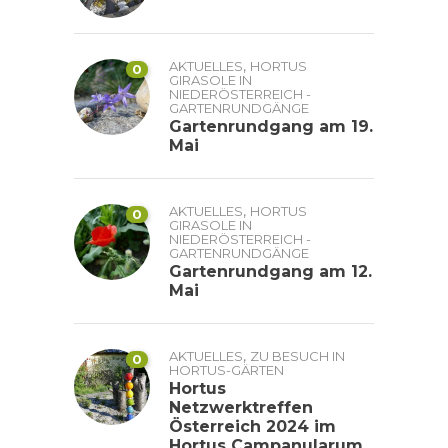
,
AKTUELLES
HORTUS
0
GIRASOLE IN
NIEDERÖSTERREICH -
GARTENRUNDGÄNGE
Gartenrundgang am 19.
Mai
,
AKTUELLES
HORTUS
0
GIRASOLE IN
NIEDERÖSTERREICH -
GARTENRUNDGÄNGE
Gartenrundgang am 12.
Mai
,
AKTUELLES
ZU BESUCH IN
0
HORTUS-GÄRTEN
Hortus
Netzwerktreffen
Österreich 2024 im
Hortus Campanularum