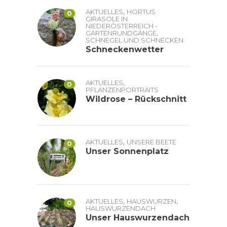
,
AKTUELLES
HORTUS
0
GIRASOLE IN
NIEDERÖSTERREICH -
,
GARTENRUNDGÄNGE
SCHNEGEL UND SCHNECKEN
Schneckenwetter
,
AKTUELLES
0
PFLANZENPORTRAITS
Wildrose – Rückschnitt
,
AKTUELLES
UNSERE BEETE
0
Unser Sonnenplatz
,
,
AKTUELLES
HAUSWURZEN
0
HAUSWURZENDACH
Unser Hauswurzendach