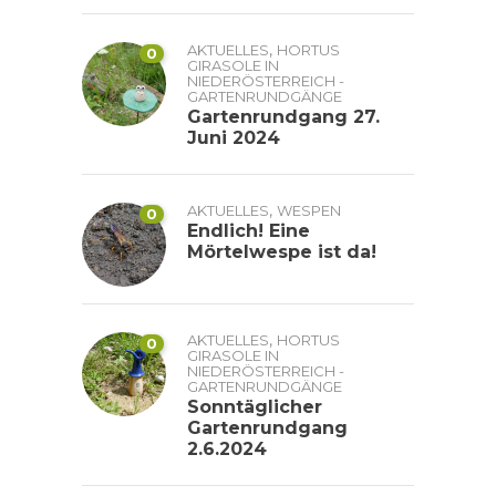
,
AKTUELLES
HORTUS
0
GIRASOLE IN
NIEDERÖSTERREICH -
GARTENRUNDGÄNGE
Gartenrundgang 27.
Juni 2024
,
AKTUELLES
WESPEN
0
Endlich! Eine
Mörtelwespe ist da!
,
AKTUELLES
HORTUS
0
GIRASOLE IN
NIEDERÖSTERREICH -
GARTENRUNDGÄNGE
Sonntäglicher
Gartenrundgang
2.6.2024