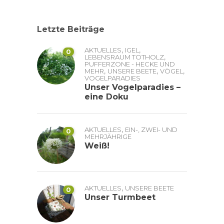
Letzte Beiträge
,
,
AKTUELLES
IGEL
0
,
LEBENSRAUM TOTHOLZ
PUFFERZONE - HECKE UND
,
,
,
MEHR
UNSERE BEETE
VÖGEL
VOGELPARADIES
Unser Vogelparadies –
eine Doku
,
AKTUELLES
EIN-, ZWEI- UND
0
MEHRJÄHRIGE
Weiß!
,
AKTUELLES
UNSERE BEETE
0
Unser Turmbeet