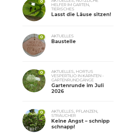
,
AKTUELLES
NÜTZLICHE
0
,
HELFER IM GARTEN
TIERISCHES
Lasst die Läuse sitzen!
AKTUELLES
0
Baustelle
,
AKTUELLES
HORTUS
0
VESPERTILIO IN KÄRNTEN -
GARTENRUNDGÄNGE
Gartenrunde im Juli
2026
,
,
AKTUELLES
PFLANZEN
0
STRÄUCHER
Keine Angst – schnipp
schnapp!