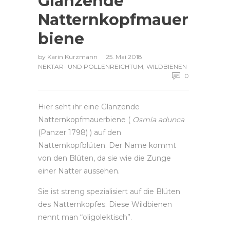
Glänzende
Natternkopfmauer
biene
by
Karin Kurzmann
25. Mai 2018
NEKTAR- UND POLLENREICHTUM
,
WILDBIENEN
0
Hier seht ihr eine Glänzende
Natternkopfmauerbiene (
Osmia adunca
(Panzer 1798) ) auf den
Natternkopfblüten. Der Name kommt
von den Blüten, da sie wie die Zunge
einer Natter aussehen.
Sie ist streng spezialisiert auf die Blüten
des Natternkopfes. Diese Wildbienen
nennt man “oligolektisch”.