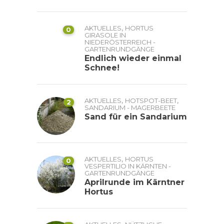
,
AKTUELLES
HORTUS
0
GIRASOLE IN
NIEDERÖSTERREICH -
GARTENRUNDGÄNGE
Endlich wieder einmal
Schnee!
,
,
AKTUELLES
HOTSPOT-BEET
2
SANDARIUM - MAGERBEETE
Sand für ein Sandarium
,
AKTUELLES
HORTUS
0
VESPERTILIO IN KÄRNTEN -
GARTENRUNDGÄNGE
Aprilrunde im Kärntner
Hortus