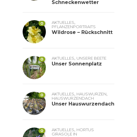
Schneckenwetter
,
AKTUELLES
0
PFLANZENPORTRAITS
Wildrose – Rückschnitt
,
AKTUELLES
UNSERE BEETE
0
Unser Sonnenplatz
,
,
AKTUELLES
HAUSWURZEN
0
HAUSWURZENDACH
Unser Hauswurzendach
,
AKTUELLES
HORTUS
0
GIRASOLE IN