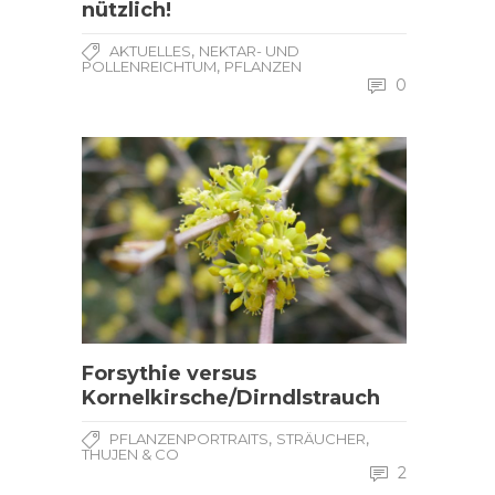
nützlich!
,
AKTUELLES
NEKTAR- UND
,
POLLENREICHTUM
PFLANZEN
0
Forsythie versus
Kornelkirsche/Dirndlstrauch
,
,
PFLANZENPORTRAITS
STRÄUCHER
THUJEN & CO
2