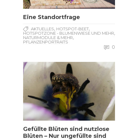
Eine Standortfrage
,
,
AKTUELLES
HOTSPOT-BEET
,
HOTSPOTZONE - BLUMENWIESE UND MEHR
,
NATURMODULE & MEHR
PFLANZENPORTRAITS
0
Gefüllte Blüten sind nutzlose
Blüten – Nur ungefüllte sind