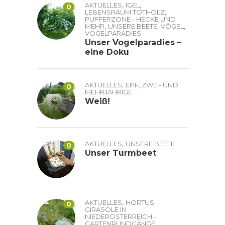
,
,
AKTUELLES
IGEL
0
,
LEBENSRAUM TOTHOLZ
PUFFERZONE - HECKE UND
,
,
,
MEHR
UNSERE BEETE
VÖGEL
VOGELPARADIES
Unser Vogelparadies –
eine Doku
,
AKTUELLES
EIN-, ZWEI- UND
0
MEHRJÄHRIGE
Weiß!
,
AKTUELLES
UNSERE BEETE
0
Unser Turmbeet
,
AKTUELLES
HORTUS
0
GIRASOLE IN
NIEDERÖSTERREICH -
GARTENRUNDGÄNGE