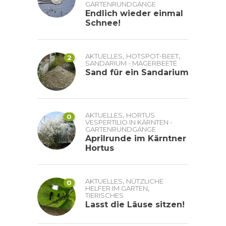
GARTENRUNDGÄNGE
Endlich wieder einmal
Schnee!
,
,
AKTUELLES
HOTSPOT-BEET
2
SANDARIUM - MAGERBEETE
Sand für ein Sandarium
,
AKTUELLES
HORTUS
0
VESPERTILIO IN KÄRNTEN -
GARTENRUNDGÄNGE
Aprilrunde im Kärntner
Hortus
,
AKTUELLES
NÜTZLICHE
0
,
HELFER IM GARTEN
TIERISCHES
Lasst die Läuse sitzen!