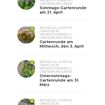
NIEDERÖSTERREICH -
GARTENRUNDGÄNGE
Sonntags-Gartenrunde
am 21. April
,
AKTUELLES
HORTUS
0
GIRASOLE IN
NIEDERÖSTERREICH -
GARTENRUNDGÄNGE
Gartenrunde am
Mittwoch, den 3. April
,
AKTUELLES
HORTUS
0
GIRASOLE IN
NIEDERÖSTERREICH -
GARTENRUNDGÄNGE
Ostersonntags-
Gartenrunde am 31.
März
,
AKTUELLES
HORTUS
0
GIRASOLE IN