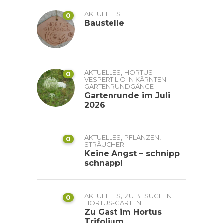
AKTUELLES
0
Baustelle
,
AKTUELLES
HORTUS
0
VESPERTILIO IN KÄRNTEN -
GARTENRUNDGÄNGE
Gartenrunde im Juli
2026
,
,
AKTUELLES
PFLANZEN
0
STRÄUCHER
Keine Angst – schnipp
schnapp!
,
AKTUELLES
ZU BESUCH IN
0
HORTUS-GÄRTEN
Zu Gast im Hortus
Trifolium