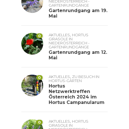
NIEDERÖSTERREICH -
GARTENRUNDGÄNGE
Gartenrundgang am 19.
Mai
,
AKTUELLES
HORTUS
0
GIRASOLE IN
NIEDERÖSTERREICH -
GARTENRUNDGÄNGE
Gartenrundgang am 12.
Mai
,
AKTUELLES
ZU BESUCH IN
0
HORTUS-GÄRTEN
Hortus
Netzwerktreffen
Österreich 2024 im
Hortus Campanularum
,
AKTUELLES
HORTUS
0
GIRASOLE IN