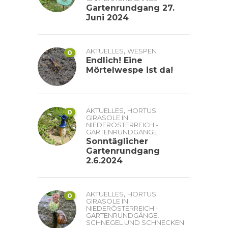
Gartenrundgang 27.
Juni 2024
,
AKTUELLES
WESPEN
0
Endlich! Eine
Mörtelwespe ist da!
,
AKTUELLES
HORTUS
0
GIRASOLE IN
NIEDERÖSTERREICH -
GARTENRUNDGÄNGE
Sonntäglicher
Gartenrundgang
2.6.2024
,
AKTUELLES
HORTUS
0
GIRASOLE IN
NIEDERÖSTERREICH -
,
GARTENRUNDGÄNGE
SCHNEGEL UND SCHNECKEN