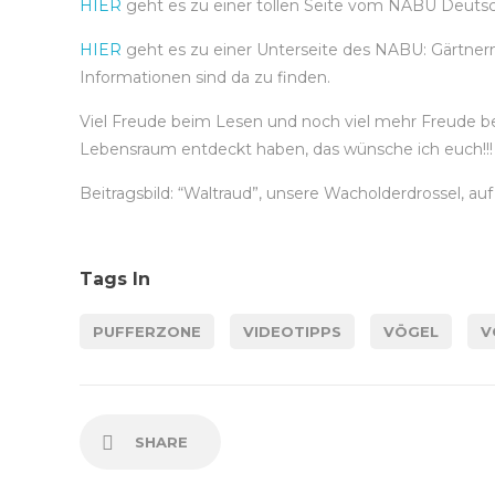
HIER
geht es zu einer tollen Seite vom NABU Deutsc
HIER
geht es zu einer Unterseite des NABU: Gärtnern f
Informationen sind da zu finden.
Viel Freude beim Lesen und noch viel mehr Freude b
Lebensraum entdeckt haben, das wünsche ich euch!!!
Beitragsbild: “Waltraud”, unsere Wacholderdrossel, a
Tags In
PUFFERZONE
VIDEOTIPPS
VÖGEL
V
SHARE