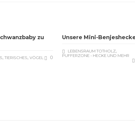
schwanzbaby zu
Unsere Mini-Benjesheck
,
LEBENSRAUM TOTHOLZ
PUFFERZONE - HECKE UND MEHR
,
,
0
S
TIERISCHES
VÖGEL