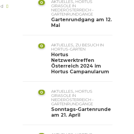
,
AKTUELLES
HORTUS
0
GIRASOLE IN
ked
NIEDERÖSTERREICH -
GARTENRUNDGÄNGE
Gartenrundgang am 12.
Mai
,
AKTUELLES
ZU BESUCH IN
0
HORTUS-GÄRTEN
Hortus
Netzwerktreffen
Österreich 2024 im
Hortus Campanularum
,
AKTUELLES
HORTUS
0
GIRASOLE IN
NIEDERÖSTERREICH -
GARTENRUNDGÄNGE
Sonntags-Gartenrunde
am 21. April