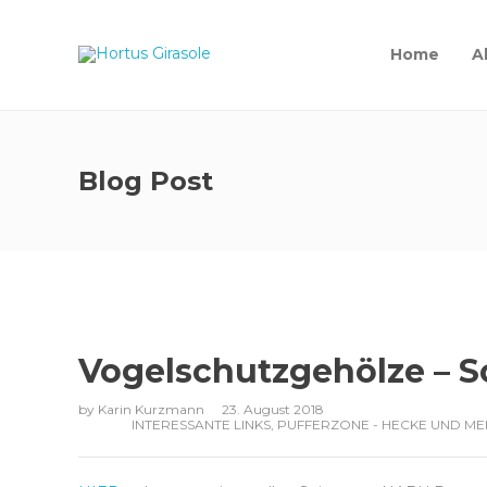
Home
A
Blog Post
Vogelschutzgehölze – 
by
Karin Kurzmann
23. August 2018
INTERESSANTE LINKS
,
PUFFERZONE - HECKE UND M