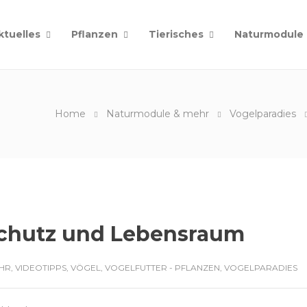
ktuelles
Pflanzen
Tierisches
Naturmodule
Home
Naturmodule & mehr
Vogelparadies
Schutz und Lebensraum
EHR
,
VIDEOTIPPS
,
VÖGEL
,
VOGELFUTTER - PFLANZEN
,
VOGELPARADIES