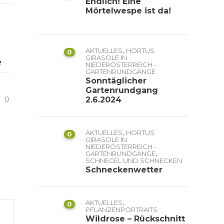
Endlich! Eine
Mörtelwespe ist da!
,
AKTUELLES
HORTUS
0
GIRASOLE IN
e
NIEDERÖSTERREICH -
GARTENRUNDGÄNGE
Sonntäglicher
Gartenrundgang
0
2.6.2024
,
AKTUELLES
HORTUS
0
GIRASOLE IN
NIEDERÖSTERREICH -
,
GARTENRUNDGÄNGE
SCHNEGEL UND SCHNECKEN
Schneckenwetter
,
AKTUELLES
0
PFLANZENPORTRAITS
Wildrose – Rückschnitt