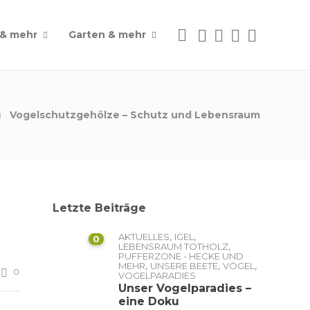
 & mehr
Garten & mehr
Vogelschutzgehölze – Schutz und Lebensraum
Letzte Beiträge
,
,
AKTUELLES
IGEL
0
,
LEBENSRAUM TOTHOLZ
PUFFERZONE - HECKE UND
,
,
,
MEHR
UNSERE BEETE
VÖGEL
0
VOGELPARADIES
Unser Vogelparadies –
eine Doku