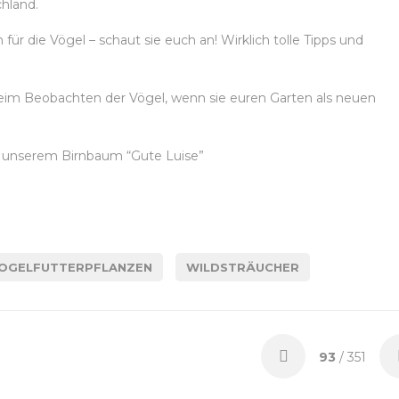
hland.
ür die Vögel – schaut sie euch an! Wirklich tolle Tipps und
eim Beobachten der Vögel, wenn sie euren Garten als neuen
uf unserem Birnbaum “Gute Luise”
OGELFUTTERPFLANZEN
WILDSTRÄUCHER
93
/ 351