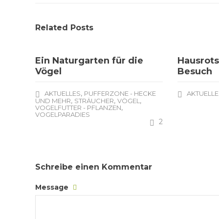
Related Posts
Ein Naturgarten für die
Hausrot
Vögel
Besuch
,
AKTUELLES
PUFFERZONE - HECKE
AKTUELLE
,
,
,
UND MEHR
STRÄUCHER
VÖGEL
,
VOGELFUTTER - PFLANZEN
VOGELPARADIES
2
Schreibe einen Kommentar
Message