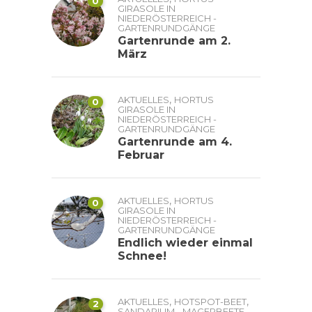
0
GIRASOLE IN
NIEDERÖSTERREICH -
GARTENRUNDGÄNGE
Gartenrunde am 2.
März
,
AKTUELLES
HORTUS
0
GIRASOLE IN
NIEDERÖSTERREICH -
GARTENRUNDGÄNGE
Gartenrunde am 4.
Februar
,
AKTUELLES
HORTUS
0
GIRASOLE IN
NIEDERÖSTERREICH -
GARTENRUNDGÄNGE
Endlich wieder einmal
Schnee!
,
,
AKTUELLES
HOTSPOT-BEET
2
SANDARIUM - MAGERBEETE