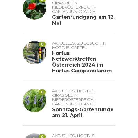
GIRASOLE IN
NIEDERÖSTERREICH -
GARTENRUNDGÄNGE
Gartenrundgang am 12.
Mai
,
AKTUELLES
ZU BESUCH IN
0
HORTUS-GÄRTEN
Hortus
Netzwerktreffen
Österreich 2024 im
Hortus Campanularum
,
AKTUELLES
HORTUS
0
GIRASOLE IN
NIEDERÖSTERREICH -
GARTENRUNDGÄNGE
Sonntags-Gartenrunde
am 21. April
,
AKTUELLES
HORTUS
0