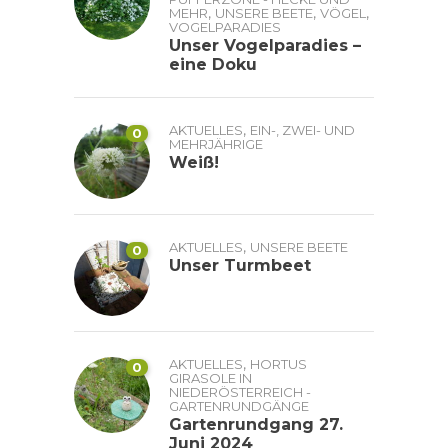
,
,
,
MEHR
UNSERE BEETE
VÖGEL
VOGELPARADIES
Unser Vogelparadies –
eine Doku
,
AKTUELLES
EIN-, ZWEI- UND
0
MEHRJÄHRIGE
Weiß!
,
AKTUELLES
UNSERE BEETE
0
Unser Turmbeet
,
AKTUELLES
HORTUS
0
GIRASOLE IN
NIEDERÖSTERREICH -
GARTENRUNDGÄNGE
Gartenrundgang 27.
Juni 2024