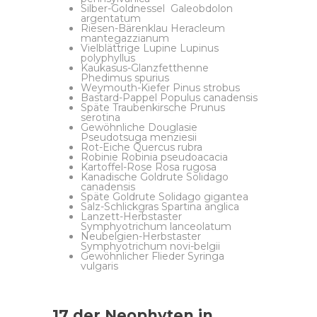
Silber-Goldnessel Galeobdolon
argentatum
Riesen-Bärenklau Heracleum
mantegazzianum
Vielblättrige Lupine Lupinus
polyphyllus
Kaukasus-Glanzfetthenne
Phedimus spurius
Weymouth-Kiefer Pinus strobus
Bastard-Pappel Populus canadensis
Späte Traubenkirsche Prunus
serotina
Gewöhnliche Douglasie
Pseudotsuga menziesii
Rot-Eiche Quercus rubra
Robinie Robinia pseudoacacia
Kartoffel-Rose Rosa rugosa
Kanadische Goldrute Solidago
canadensis
Späte Goldrute Solidago gigantea
Salz-Schlickgras Spartina anglica
Lanzett-Herbstaster
Symphyotrichum lanceolatum
Neubelgien-Herbstaster
Symphyotrichum novi-belgii
Gewöhnlicher Flieder Syringa
vulgaris
17 der Neophyten in