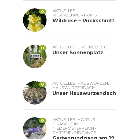
,
AKTUELLES
0
PFLANZENPORTRAITS
Wildrose – Rückschnitt
,
AKTUELLES
UNSERE BEETE
0
Unser Sonnenplatz
,
,
AKTUELLES
HAUSWURZEN
0
HAUSWURZENDACH
Unser Hauswurzendach
,
AKTUELLES
HORTUS
0
GIRASOLE IN
NIEDERÖSTERREICH -
GARTENRUNDGÄNGE
Gartenrundgang am 19.