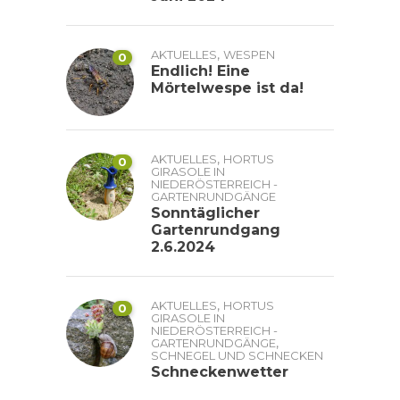
,
AKTUELLES
WESPEN
0
Endlich! Eine
Mörtelwespe ist da!
,
AKTUELLES
HORTUS
0
GIRASOLE IN
NIEDERÖSTERREICH -
GARTENRUNDGÄNGE
Sonntäglicher
Gartenrundgang
2.6.2024
,
AKTUELLES
HORTUS
0
GIRASOLE IN
NIEDERÖSTERREICH -
,
GARTENRUNDGÄNGE
SCHNEGEL UND SCHNECKEN
Schneckenwetter