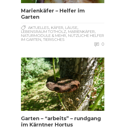
Marienkäfer – Helfer im
Garten
,
,
,
AKTUELLES
KÄFER
LÄUSE
,
,
LEBENSRAUM TOTHOLZ
MARIENKÄFER
,
NATURMODULE & MEHR
NÜTZLICHE HELFER
,
IM GARTEN
TIERISCHES
0
Garten – “arbeits” – rundgang
im Kärntner Hortus