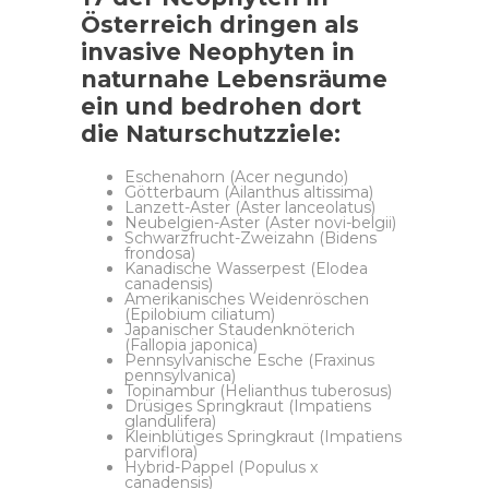
Österreich dringen als
invasive Neophyten in
naturnahe Lebensräume
ein und bedrohen dort
die Naturschutzziele:
Eschenahorn (Acer negundo)
Götterbaum (Ailanthus altissima)
Lanzett-Aster (Aster lanceolatus)
Neubelgien-Aster (Aster novi-belgii)
Schwarzfrucht-Zweizahn (Bidens
frondosa)
Kanadische Wasserpest (Elodea
canadensis)
Amerikanisches Weidenröschen
(Epilobium ciliatum)
Japanischer Staudenknöterich
(Fallopia japonica)
Pennsylvanische Esche (Fraxinus
pennsylvanica)
Topinambur (Helianthus tuberosus)
Drüsiges Springkraut (Impatiens
glandulifera)
Kleinblütiges Springkraut (Impatiens
parviflora)
Hybrid-Pappel (Populus x
canadensis)