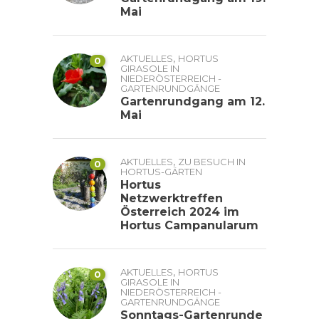
Mai
,
AKTUELLES
HORTUS
0
GIRASOLE IN
NIEDERÖSTERREICH -
GARTENRUNDGÄNGE
Gartenrundgang am 12.
Mai
,
AKTUELLES
ZU BESUCH IN
0
HORTUS-GÄRTEN
Hortus
Netzwerktreffen
Österreich 2024 im
Hortus Campanularum
,
AKTUELLES
HORTUS
0
GIRASOLE IN
NIEDERÖSTERREICH -
GARTENRUNDGÄNGE
Sonntags-Gartenrunde