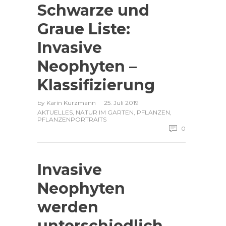
Schwarze und
Graue Liste:
Invasive
Neophyten –
Klassifizierung
by
Karin Kurzmann
25. Juli 2019
AKTUELLES
,
NATUR IM GARTEN
,
PFLANZEN
,
PFLANZENPORTRAITS
0
Invasive
Neophyten
werden
unterschiedlich