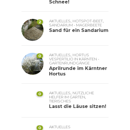
Schnee!
,
,
AKTUELLES
HOTSPOT-BEET
2
SANDARIUM - MAGERBEETE
Sand für ein Sandarium
,
AKTUELLES
HORTUS
0
VESPERTILIO IN KÄRNTEN -
GARTENRUNDGÄNGE
Aprilrunde im Kärntner
Hortus
,
AKTUELLES
NÜTZLICHE
0
,
HELFER IM GARTEN
TIERISCHES
Lasst die Läuse sitzen!
AKTUELLES
0