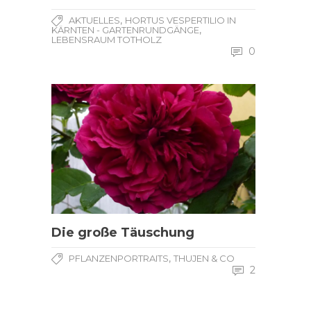
,
AKTUELLES
HORTUS VESPERTILIO IN
,
KÄRNTEN - GARTENRUNDGÄNGE
LEBENSRAUM TOTHOLZ
0
Die große Täuschung
,
PFLANZENPORTRAITS
THUJEN & CO
2