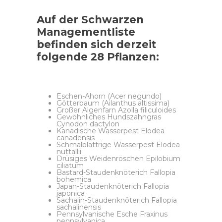
Auf der Schwarzen
Managementliste
befinden sich derzeit
folgende 28 Pflanzen:
Eschen-Ahorn (Acer negundo)
Götterbaum (Ailanthus altissima)
Großer Algenfarn Azolla filiculoides
Gewöhnliches Hundszahngras
Cynodon dactylon
Kanadische Wasserpest Elodea
canadensis
Schmalblättrige Wasserpest Elodea
nuttallii
Drüsiges Weidenröschen Epilobium
ciliatum
Bastard-Staudenknöterich Fallopia
bohemica
Japan-Staudenknöterich Fallopia
japonica
Sachalin-Staudenknöterich Fallopia
sachalinensis
Pennsylvanische Esche Fraxinus
pennsylvanica