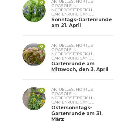
,
AKTUELLES
HORTUS
0
GIRASOLE IN
NIEDERÖSTERREICH -
GARTENRUNDGÄNGE
Sonntags-Gartenrunde
am 21. April
,
AKTUELLES
HORTUS
0
GIRASOLE IN
NIEDERÖSTERREICH -
GARTENRUNDGÄNGE
Gartenrunde am
Mittwoch, den 3. April
,
AKTUELLES
HORTUS
0
GIRASOLE IN
NIEDERÖSTERREICH -
GARTENRUNDGÄNGE
Ostersonntags-
Gartenrunde am 31.
März