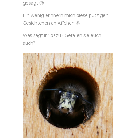
gesagt 🙂
Ein wenig erinnern mich diese putzigen
Gesichtchen an Äffchen 🙂
Was sagt ihr dazu? Gefallen sie euch
auch?