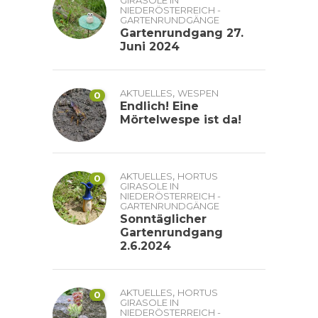
GIRASOLE IN
NIEDERÖSTERREICH -
GARTENRUNDGÄNGE
Gartenrundgang 27.
Juni 2024
,
AKTUELLES
WESPEN
0
Endlich! Eine
Mörtelwespe ist da!
,
AKTUELLES
HORTUS
0
GIRASOLE IN
NIEDERÖSTERREICH -
GARTENRUNDGÄNGE
Sonntäglicher
Gartenrundgang
2.6.2024
,
AKTUELLES
HORTUS
0
GIRASOLE IN
NIEDERÖSTERREICH -