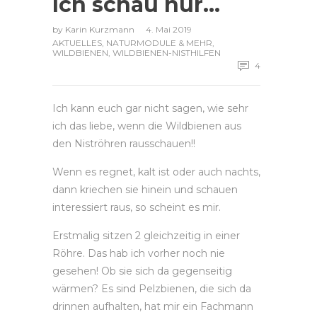
Ich schau nur…
by
Karin Kurzmann
4. Mai 2019
AKTUELLES
,
NATURMODULE & MEHR
,
WILDBIENEN
,
WILDBIENEN-NISTHILFEN
4
Ich kann euch gar nicht sagen, wie sehr
ich das liebe, wenn die Wildbienen aus
den Niströhren rausschauen!!
Wenn es regnet, kalt ist oder auch nachts,
dann kriechen sie hinein und schauen
interessiert raus, so scheint es mir.
Erstmalig sitzen 2 gleichzeitig in einer
Röhre. Das hab ich vorher noch nie
gesehen! Ob sie sich da gegenseitig
wärmen?
Es sind Pelzbienen, die sich da
drinnen aufhalten, hat mir ein Fachmann