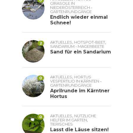
0
GIRASOLE IN
NIEDERÖSTERREICH -
GARTENRUNDGÄNGE
Endlich wieder einmal
Schnee!
,
,
AKTUELLES
HOTSPOT-BEET
2
SANDARIUM - MAGERBEETE
Sand für ein Sandarium
,
AKTUELLES
HORTUS
0
VESPERTILIO IN KÄRNTEN -
GARTENRUNDGÄNGE
Aprilrunde im Kärntner
Hortus
,
AKTUELLES
NÜTZLICHE
0
,
HELFER IM GARTEN
TIERISCHES
Lasst die Läuse sitzen!