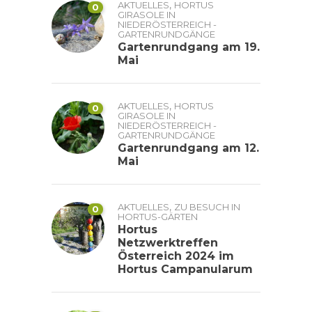
,
AKTUELLES
HORTUS
0
GIRASOLE IN
NIEDERÖSTERREICH -
GARTENRUNDGÄNGE
Gartenrundgang am 19.
Mai
,
AKTUELLES
HORTUS
0
GIRASOLE IN
NIEDERÖSTERREICH -
GARTENRUNDGÄNGE
Gartenrundgang am 12.
Mai
,
AKTUELLES
ZU BESUCH IN
0
HORTUS-GÄRTEN
Hortus
Netzwerktreffen
Österreich 2024 im
Hortus Campanularum