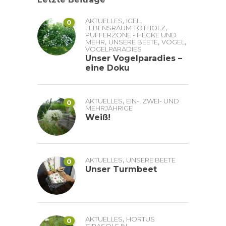
,
,
AKTUELLES
IGEL
0
,
LEBENSRAUM TOTHOLZ
PUFFERZONE - HECKE UND
,
,
,
MEHR
UNSERE BEETE
VÖGEL
VOGELPARADIES
Unser Vogelparadies –
eine Doku
,
AKTUELLES
EIN-, ZWEI- UND
0
MEHRJÄHRIGE
Weiß!
,
AKTUELLES
UNSERE BEETE
0
Unser Turmbeet
,
AKTUELLES
HORTUS
0