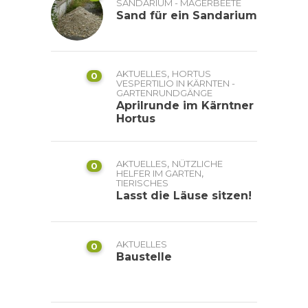
SANDARIUM - MAGERBEETE
Sand für ein Sandarium
,
AKTUELLES
HORTUS
0
VESPERTILIO IN KÄRNTEN -
GARTENRUNDGÄNGE
Aprilrunde im Kärntner
Hortus
,
AKTUELLES
NÜTZLICHE
0
,
HELFER IM GARTEN
TIERISCHES
Lasst die Läuse sitzen!
AKTUELLES
0
Baustelle