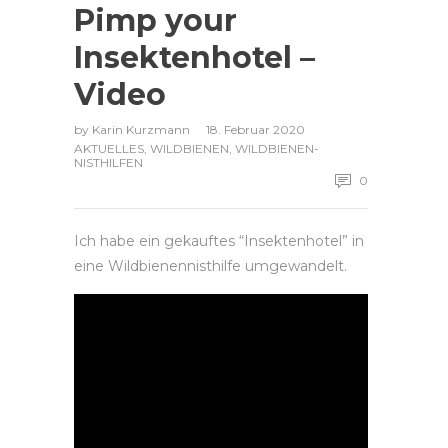
Pimp your
Insektenhotel –
Video
by
Karin Kurzmann
18. Februar 2020
AKTUELLES
,
WILDBIENEN
,
WILDBIENEN-
NISTHILFEN
0
Ich habe ein gekauftes “Insektenhotel” in
eine Wildbienennisthilfe umgewandelt.