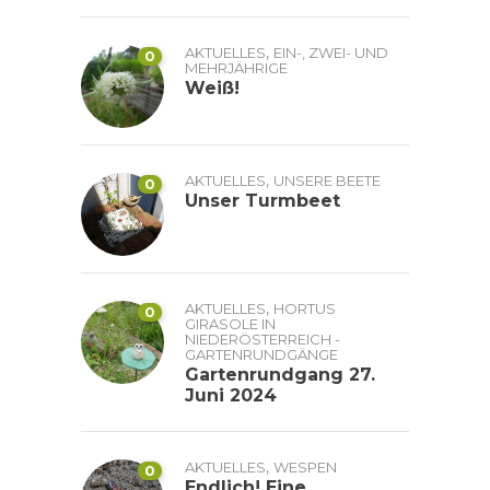
,
AKTUELLES
EIN-, ZWEI- UND
0
MEHRJÄHRIGE
Weiß!
,
AKTUELLES
UNSERE BEETE
0
Unser Turmbeet
,
AKTUELLES
HORTUS
0
GIRASOLE IN
NIEDERÖSTERREICH -
GARTENRUNDGÄNGE
Gartenrundgang 27.
Juni 2024
,
AKTUELLES
WESPEN
0
Endlich! Eine