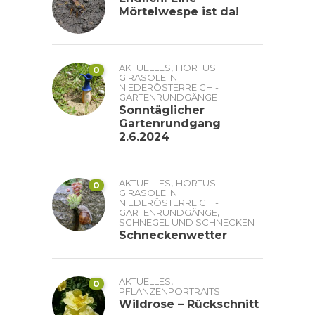
Mörtelwespe ist da!
,
AKTUELLES
HORTUS
0
GIRASOLE IN
NIEDERÖSTERREICH -
GARTENRUNDGÄNGE
Sonntäglicher
Gartenrundgang
2.6.2024
,
AKTUELLES
HORTUS
0
GIRASOLE IN
NIEDERÖSTERREICH -
,
GARTENRUNDGÄNGE
SCHNEGEL UND SCHNECKEN
Schneckenwetter
,
AKTUELLES
0
PFLANZENPORTRAITS
Wildrose – Rückschnitt