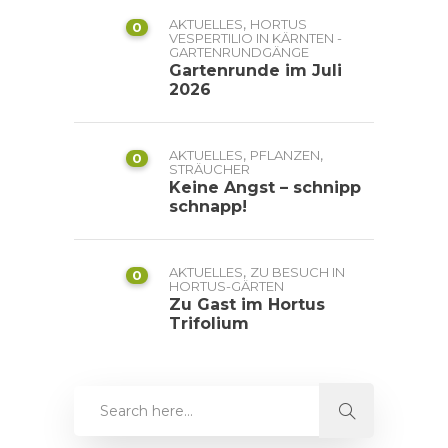
,
AKTUELLES
HORTUS
0
VESPERTILIO IN KÄRNTEN -
GARTENRUNDGÄNGE
Gartenrunde im Juli
2026
,
,
AKTUELLES
PFLANZEN
0
STRÄUCHER
Keine Angst – schnipp
schnapp!
,
AKTUELLES
ZU BESUCH IN
0
HORTUS-GÄRTEN
Zu Gast im Hortus
Trifolium