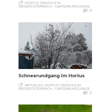
HORTUS GIRASOLE IN
NIEDERÖSTERREICH - GARTENRUNDGÄNGE
0
Schneerundgang im Hortus
,
AKTUELLES
HORTUS GIRASOLE IN
NIEDERÖSTERREICH - GARTENRUNDGÄNGE
0