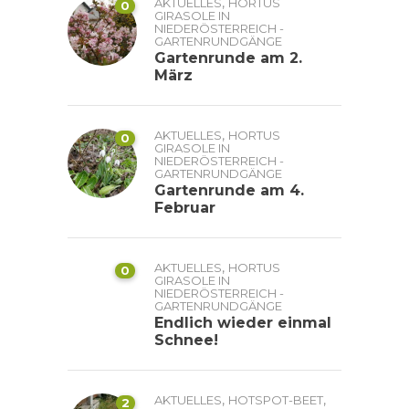
,
AKTUELLES
HORTUS
0
GIRASOLE IN
NIEDERÖSTERREICH -
GARTENRUNDGÄNGE
Gartenrunde am 2.
März
,
AKTUELLES
HORTUS
0
GIRASOLE IN
NIEDERÖSTERREICH -
GARTENRUNDGÄNGE
Gartenrunde am 4.
Februar
,
AKTUELLES
HORTUS
0
GIRASOLE IN
NIEDERÖSTERREICH -
GARTENRUNDGÄNGE
Endlich wieder einmal
Schnee!
,
,
AKTUELLES
HOTSPOT-BEET
2