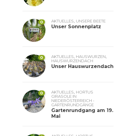
,
AKTUELLES
UNSERE BEETE
0
Unser Sonnenplatz
,
,
AKTUELLES
HAUSWURZEN
0
HAUSWURZENDACH
Unser Hauswurzendach
,
AKTUELLES
HORTUS
0
GIRASOLE IN
NIEDERÖSTERREICH -
GARTENRUNDGÄNGE
Gartenrundgang am 19.
Mai
,
AKTUELLES
HORTUS