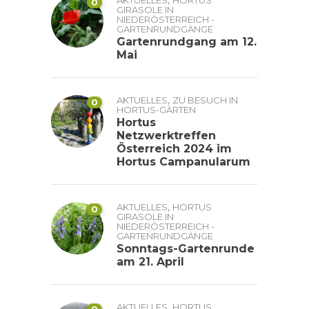
0
GIRASOLE IN
NIEDERÖSTERREICH -
GARTENRUNDGÄNGE
Gartenrundgang am 12.
Mai
,
AKTUELLES
ZU BESUCH IN
0
HORTUS-GÄRTEN
Hortus
Netzwerktreffen
Österreich 2024 im
Hortus Campanularum
,
AKTUELLES
HORTUS
0
GIRASOLE IN
NIEDERÖSTERREICH -
GARTENRUNDGÄNGE
Sonntags-Gartenrunde
am 21. April
,
AKTUELLES
HORTUS
0