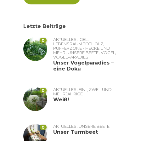
Letzte Beiträge
,
,
AKTUELLES
IGEL
0
,
LEBENSRAUM TOTHOLZ
PUFFERZONE - HECKE UND
,
,
,
MEHR
UNSERE BEETE
VÖGEL
VOGELPARADIES
Unser Vogelparadies –
eine Doku
,
AKTUELLES
EIN-, ZWEI- UND
0
MEHRJÄHRIGE
Weiß!
,
AKTUELLES
UNSERE BEETE
0
Unser Turmbeet