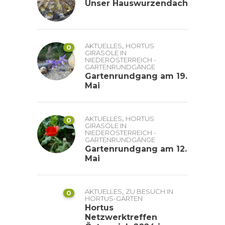
Unser Hauswurzendach
,
AKTUELLES
HORTUS
0
GIRASOLE IN
NIEDERÖSTERREICH -
GARTENRUNDGÄNGE
Gartenrundgang am 19.
Mai
,
AKTUELLES
HORTUS
0
GIRASOLE IN
NIEDERÖSTERREICH -
GARTENRUNDGÄNGE
Gartenrundgang am 12.
Mai
,
AKTUELLES
ZU BESUCH IN
0
HORTUS-GÄRTEN
Hortus
Netzwerktreffen