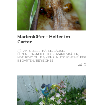
Marienkäfer – Helfer im
Garten
,
,
,
AKTUELLES
KÄFER
LÄUSE
,
,
LEBENSRAUM TOTHOLZ
MARIENKÄFER
,
NATURMODULE & MEHR
NÜTZLICHE HELFER
,
IM GARTEN
TIERISCHES
0