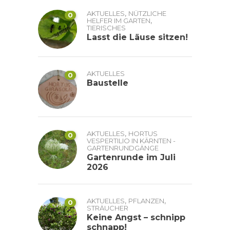
,
AKTUELLES
NÜTZLICHE
0
,
HELFER IM GARTEN
TIERISCHES
Lasst die Läuse sitzen!
AKTUELLES
0
Baustelle
,
AKTUELLES
HORTUS
0
VESPERTILIO IN KÄRNTEN -
GARTENRUNDGÄNGE
Gartenrunde im Juli
2026
,
,
AKTUELLES
PFLANZEN
0
STRÄUCHER
Keine Angst – schnipp
schnapp!