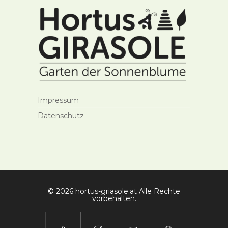
Impressum
Datenschutz
© 2026 hortus-griasole.at Alle Rechte
vorbehalten.