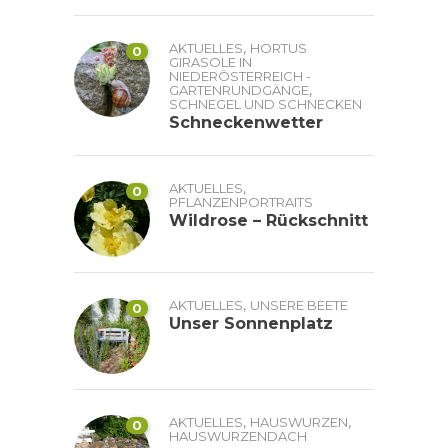
,
AKTUELLES
HORTUS
0
GIRASOLE IN
NIEDERÖSTERREICH -
,
GARTENRUNDGÄNGE
SCHNEGEL UND SCHNECKEN
Schneckenwetter
,
AKTUELLES
0
PFLANZENPORTRAITS
Wildrose – Rückschnitt
,
AKTUELLES
UNSERE BEETE
0
Unser Sonnenplatz
,
,
AKTUELLES
HAUSWURZEN
0
HAUSWURZENDACH