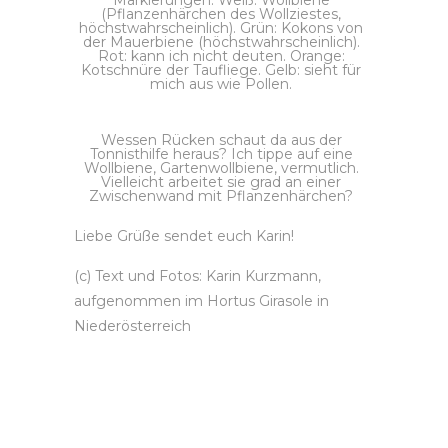
Markierungen: Weiß: Wollbiene
(Pflanzenhärchen des Wollziestes,
höchstwahrscheinlich). Grün: Kokons von
der Mauerbiene (höchstwahrscheinlich).
Rot: kann ich nicht deuten. Orange:
Kotschnüre der Taufliege. Gelb: sieht für
mich aus wie Pollen.
Wessen Rücken schaut da aus der
Tonnisthilfe heraus? Ich tippe auf eine
Wollbiene, Gartenwollbiene, vermutlich.
Vielleicht arbeitet sie grad an einer
Zwischenwand mit Pflanzenhärchen?
Liebe Grüße sendet euch Karin!
(c) Text und Fotos: Karin Kurzmann,
aufgenommen im Hortus Girasole in
Niederösterreich