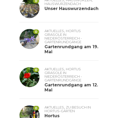
0
HAUSWURZENDACH
Unser Hauswurzendach
,
AKTUELLES
HORTUS
0
GIRASOLE IN
NIEDERÖSTERREICH -
GARTENRUNDGÄNGE
Gartenrundgang am 19.
Mai
,
AKTUELLES
HORTUS
0
GIRASOLE IN
NIEDERÖSTERREICH -
GARTENRUNDGÄNGE
Gartenrundgang am 12.
Mai
,
AKTUELLES
ZU BESUCH IN
0
HORTUS-GÄRTEN
Hortus