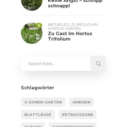
Keine Angst – schnipp
schnapp!
,
AKTUELLES
ZU BESUCH IN
0
HORTUS-GÄRTEN
Zu Gast im Hortus
Trifolium
Schlagwörter
3-ZONEN-GARTEN
AMEISEN
BLATTLÄUSE
ERTRAGSZONE
FLIEGEN
GARTENPORTRAITS