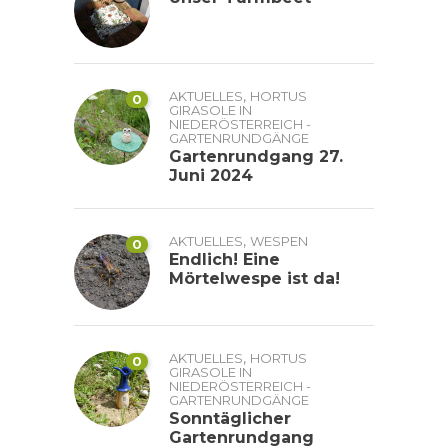
,
AKTUELLES
HORTUS
0
GIRASOLE IN
NIEDERÖSTERREICH -
GARTENRUNDGÄNGE
Gartenrundgang 27.
Juni 2024
,
AKTUELLES
WESPEN
0
Endlich! Eine
Mörtelwespe ist da!
,
AKTUELLES
HORTUS
0
GIRASOLE IN
NIEDERÖSTERREICH -
GARTENRUNDGÄNGE
Sonntäglicher
Gartenrundgang