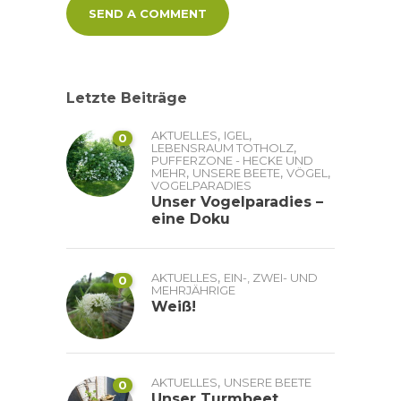
Letzte Beiträge
,
,
AKTUELLES
IGEL
0
,
LEBENSRAUM TOTHOLZ
PUFFERZONE - HECKE UND
,
,
,
MEHR
UNSERE BEETE
VÖGEL
VOGELPARADIES
Unser Vogelparadies –
eine Doku
,
AKTUELLES
EIN-, ZWEI- UND
0
MEHRJÄHRIGE
Weiß!
,
AKTUELLES
UNSERE BEETE
0
Unser Turmbeet