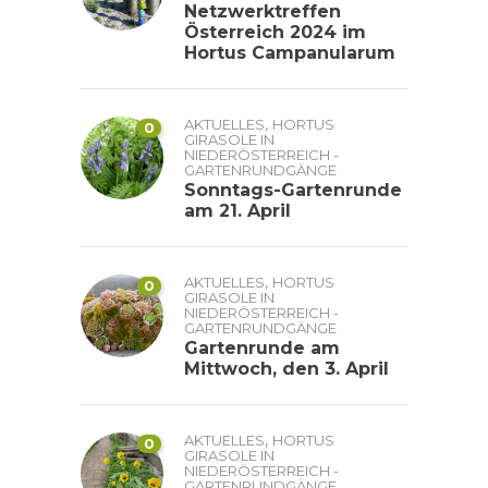
Netzwerktreffen
Österreich 2024 im
Hortus Campanularum
,
AKTUELLES
HORTUS
0
GIRASOLE IN
NIEDERÖSTERREICH -
GARTENRUNDGÄNGE
Sonntags-Gartenrunde
am 21. April
,
AKTUELLES
HORTUS
0
GIRASOLE IN
NIEDERÖSTERREICH -
GARTENRUNDGÄNGE
Gartenrunde am
Mittwoch, den 3. April
,
AKTUELLES
HORTUS
0
GIRASOLE IN
NIEDERÖSTERREICH -
GARTENRUNDGÄNGE