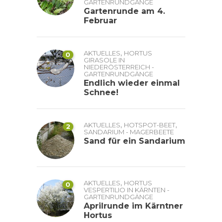
GARTENRUNDGÄNGE
Gartenrunde am 4.
Februar
,
AKTUELLES
HORTUS
0
GIRASOLE IN
NIEDERÖSTERREICH -
GARTENRUNDGÄNGE
Endlich wieder einmal
Schnee!
,
,
AKTUELLES
HOTSPOT-BEET
2
SANDARIUM - MAGERBEETE
Sand für ein Sandarium
,
AKTUELLES
HORTUS
0
VESPERTILIO IN KÄRNTEN -
GARTENRUNDGÄNGE
Aprilrunde im Kärntner
Hortus