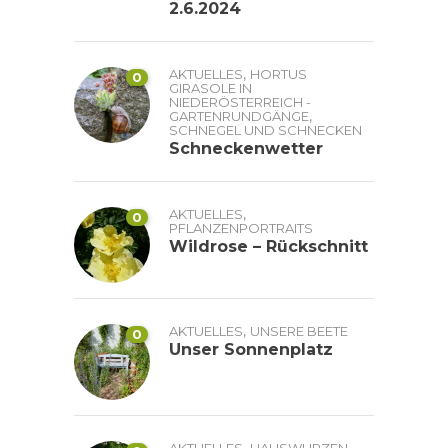
2.6.2024
,
AKTUELLES
HORTUS
0
GIRASOLE IN
NIEDERÖSTERREICH -
,
GARTENRUNDGÄNGE
SCHNEGEL UND SCHNECKEN
Schneckenwetter
,
AKTUELLES
0
PFLANZENPORTRAITS
Wildrose – Rückschnitt
,
AKTUELLES
UNSERE BEETE
0
Unser Sonnenplatz
,
,
AKTUELLES
HAUSWURZEN