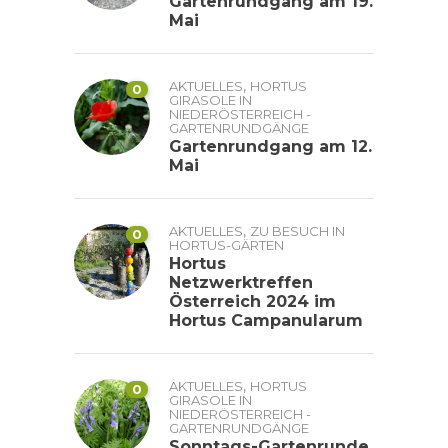
Gartenrundgang am 19.
Mai
,
AKTUELLES
HORTUS
0
GIRASOLE IN
NIEDERÖSTERREICH -
GARTENRUNDGÄNGE
Gartenrundgang am 12.
Mai
,
AKTUELLES
ZU BESUCH IN
0
HORTUS-GÄRTEN
Hortus
Netzwerktreffen
Österreich 2024 im
Hortus Campanularum
,
AKTUELLES
HORTUS
0
GIRASOLE IN
NIEDERÖSTERREICH -
GARTENRUNDGÄNGE
Sonntags-Gartenrunde