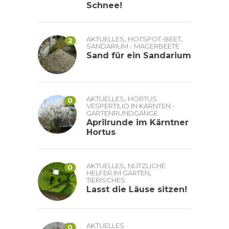
Schnee!
,
,
AKTUELLES
HOTSPOT-BEET
2
SANDARIUM - MAGERBEETE
Sand für ein Sandarium
,
AKTUELLES
HORTUS
0
VESPERTILIO IN KÄRNTEN -
GARTENRUNDGÄNGE
Aprilrunde im Kärntner
Hortus
,
AKTUELLES
NÜTZLICHE
0
,
HELFER IM GARTEN
TIERISCHES
Lasst die Läuse sitzen!
AKTUELLES
0