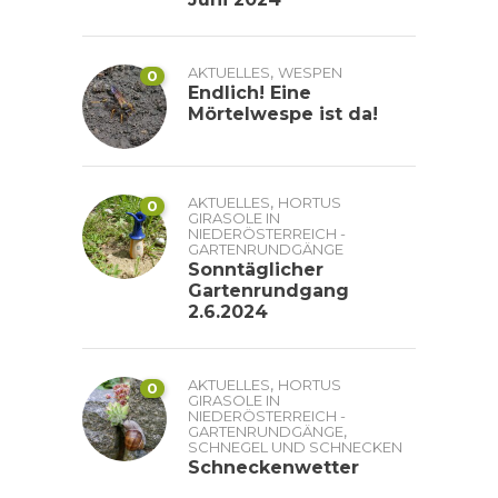
,
AKTUELLES
WESPEN
0
Endlich! Eine
Mörtelwespe ist da!
,
AKTUELLES
HORTUS
0
GIRASOLE IN
NIEDERÖSTERREICH -
GARTENRUNDGÄNGE
Sonntäglicher
Gartenrundgang
2.6.2024
,
AKTUELLES
HORTUS
0
GIRASOLE IN
NIEDERÖSTERREICH -
,
GARTENRUNDGÄNGE
SCHNEGEL UND SCHNECKEN
Schneckenwetter