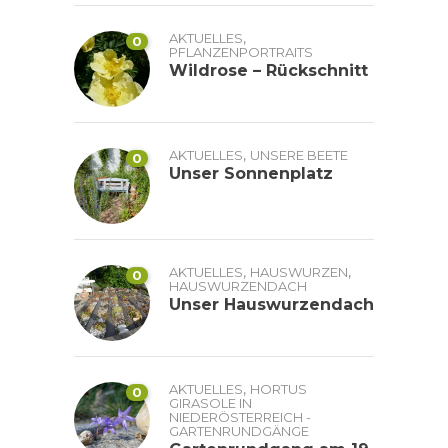
,
AKTUELLES
0
PFLANZENPORTRAITS
Wildrose – Rückschnitt
,
AKTUELLES
UNSERE BEETE
0
Unser Sonnenplatz
,
,
AKTUELLES
HAUSWURZEN
0
HAUSWURZENDACH
Unser Hauswurzendach
,
AKTUELLES
HORTUS
0
GIRASOLE IN
NIEDERÖSTERREICH -
GARTENRUNDGÄNGE