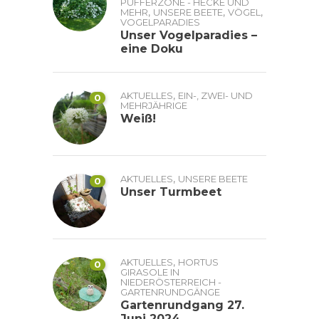
PUFFERZONE - HECKE UND
,
,
,
MEHR
UNSERE BEETE
VÖGEL
VOGELPARADIES
Unser Vogelparadies –
eine Doku
,
AKTUELLES
EIN-, ZWEI- UND
0
MEHRJÄHRIGE
Weiß!
,
AKTUELLES
UNSERE BEETE
0
Unser Turmbeet
,
AKTUELLES
HORTUS
0
GIRASOLE IN
NIEDERÖSTERREICH -
GARTENRUNDGÄNGE
Gartenrundgang 27.
Juni 2024