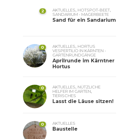
,
,
AKTUELLES
HOTSPOT-BEET
2
SANDARIUM - MAGERBEETE
Sand für ein Sandarium
,
AKTUELLES
HORTUS
0
VESPERTILIO IN KÄRNTEN -
GARTENRUNDGÄNGE
Aprilrunde im Kärntner
Hortus
,
AKTUELLES
NÜTZLICHE
0
,
HELFER IM GARTEN
TIERISCHES
Lasst die Läuse sitzen!
AKTUELLES
0
Baustelle