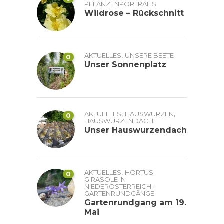
PFLANZENPORTRAITS
Wildrose – Rückschnitt
,
AKTUELLES
UNSERE BEETE
0
Unser Sonnenplatz
,
,
AKTUELLES
HAUSWURZEN
0
HAUSWURZENDACH
Unser Hauswurzendach
,
AKTUELLES
HORTUS
0
GIRASOLE IN
NIEDERÖSTERREICH -
GARTENRUNDGÄNGE
Gartenrundgang am 19.
Mai