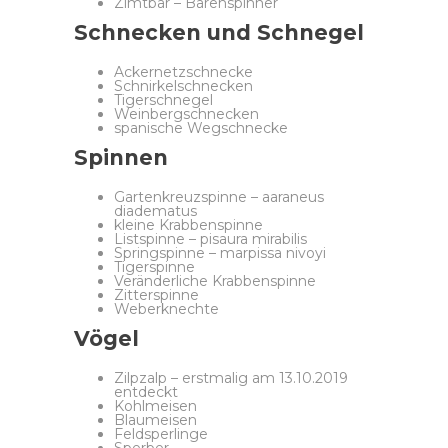
Zimtbär – Bärenspinner
Schnecken und Schnegel
Ackernetzschnecke
Schnirkelschnecken
Tigerschnegel
Weinbergschnecken
spanische Wegschnecke
Spinnen
Gartenkreuzspinne – aaraneus
diadematus
kleine Krabbenspinne
Listspinne – pisaura mirabilis
Springspinne – marpissa nivoyi
Tigerspinne
Veränderliche Krabbenspinne
Zitterspinne
Weberknechte
Vögel
Zilpzalp – erstmalig am 13.10.2019
entdeckt
Kohlmeisen
Blaumeisen
Feldsperlinge