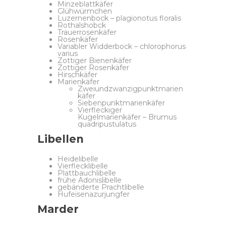
Minzeblattkäfer
Glühwürmchen
Luzernenbock – plagionotus floralis
Rothalshobck
Trauerrosenkäfer
Rosenkäfer
Variabler Widderbock – chlorophorus
varius
Zottiger Bienenkäfer
Zottiger Rosenkäfer
Hirschkäfer
Marienkäfer
Zweiundzwanzigpunktmarien
käfer
Siebenpunktmarienkäfer
Vierfleckiger
Kugelmarienkäfer – Brumus
quadripustulatus
Libellen
Heidelibelle
Vierflecklibelle
Plattbauchlibelle
frühe Adonislibelle
gebänderte Prachtlibelle
Hufeisenazurjungfer
Marder