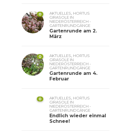
,
AKTUELLES
HORTUS
0
GIRASOLE IN
NIEDERÖSTERREICH -
GARTENRUNDGÄNGE
Gartenrunde am 2.
März
,
AKTUELLES
HORTUS
0
GIRASOLE IN
NIEDERÖSTERREICH -
GARTENRUNDGÄNGE
Gartenrunde am 4.
Februar
,
AKTUELLES
HORTUS
0
GIRASOLE IN
NIEDERÖSTERREICH -
GARTENRUNDGÄNGE
Endlich wieder einmal
Schnee!