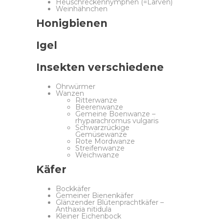
Heuschreckennymphen (=Larven)
Weinhähnchen
Honigbienen
Igel
Insekten verschiedene
Ohrwürmer
Wanzen
Ritterwanze
Beerenwanze
Gemeine Boenwanze –
rhyparachromus vulgaris
Schwarzrückige
Gemüsewanze
Rote Mordwanze
Streifenwanze
Weichwanze
Käfer
Bockkäfer
Gemeiner Bienenkäfer
Glänzender Blütenprachtkäfer –
Anthaxia nitidula
Kleiner Eichenbock