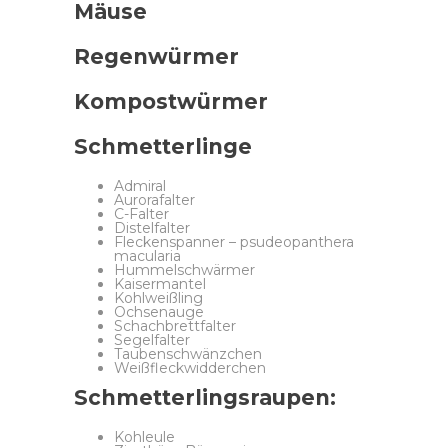
Mäuse
Regenwürmer
Kompostwürmer
Schmetterlinge
Admiral
Aurorafalter
C-Falter
Distelfalter
Fleckenspanner – psudeopanthera
macularia
Hummelschwärmer
Kaisermantel
Kohlweißling
Ochsenauge
Schachbrettfalter
Segelfalter
Taubenschwänzchen
Weißfleckwidderchen
Schmetterlingsraupen:
Kohleule