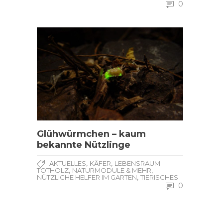
0
Glühwürmchen – kaum
bekannte Nützlinge
,
,
AKTUELLES
KÄFER
LEBENSRAUM
,
,
TOTHOLZ
NATURMODULE & MEHR
,
NÜTZLICHE HELFER IM GARTEN
TIERISCHES
0