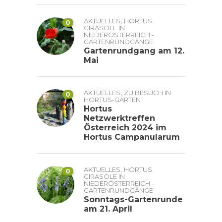
,
AKTUELLES
HORTUS
0
GIRASOLE IN
NIEDERÖSTERREICH -
GARTENRUNDGÄNGE
Gartenrundgang am 12.
Mai
,
AKTUELLES
ZU BESUCH IN
0
HORTUS-GÄRTEN
Hortus
Netzwerktreffen
Österreich 2024 im
Hortus Campanularum
,
AKTUELLES
HORTUS
0
GIRASOLE IN
NIEDERÖSTERREICH -
GARTENRUNDGÄNGE
Sonntags-Gartenrunde
am 21. April