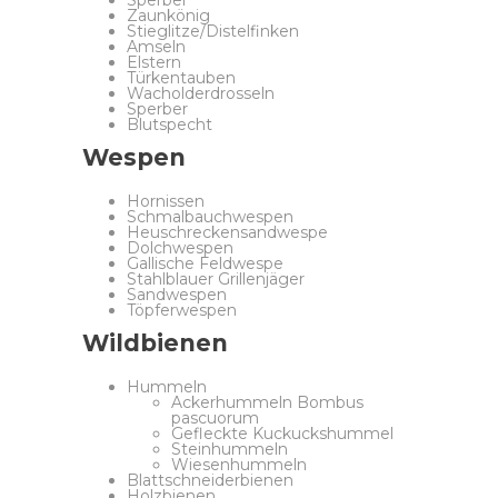
Sperber
Zaunkönig
Stieglitze/Distelfinken
Amseln
Elstern
Türkentauben
Wacholderdrosseln
Sperber
Blutspecht
Wespen
Hornissen
Schmalbauchwespen
Heuschreckensandwespe
Dolchwespen
Gallische Feldwespe
Stahlblauer Grillenjäger
Sandwespen
Töpferwespen
Wildbienen
Hummeln
Ackerhummeln Bombus
pascuorum
Gefleckte Kuckuckshummel
Steinhummeln
Wiesenhummeln
Blattschneiderbienen
Holzbienen