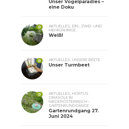
Unser Vogelparadies –
eine Doku
,
AKTUELLES
EIN-, ZWEI- UND
0
MEHRJÄHRIGE
Weiß!
,
AKTUELLES
UNSERE BEETE
0
Unser Turmbeet
,
AKTUELLES
HORTUS
0
GIRASOLE IN
NIEDERÖSTERREICH -
GARTENRUNDGÄNGE
Gartenrundgang 27.
Juni 2024