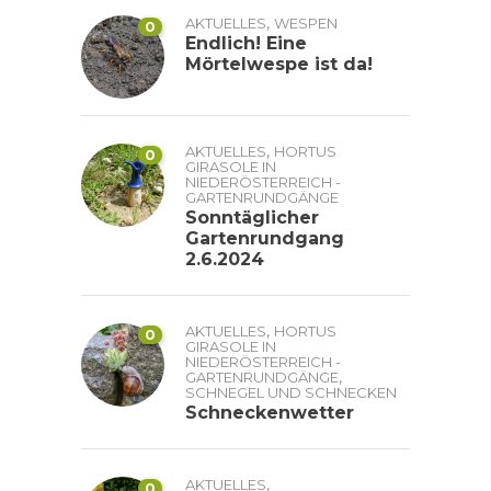
,
AKTUELLES
WESPEN
0
Endlich! Eine
Mörtelwespe ist da!
,
AKTUELLES
HORTUS
0
GIRASOLE IN
NIEDERÖSTERREICH -
GARTENRUNDGÄNGE
Sonntäglicher
Gartenrundgang
2.6.2024
,
AKTUELLES
HORTUS
0
GIRASOLE IN
NIEDERÖSTERREICH -
,
GARTENRUNDGÄNGE
SCHNEGEL UND SCHNECKEN
Schneckenwetter
,
AKTUELLES
0