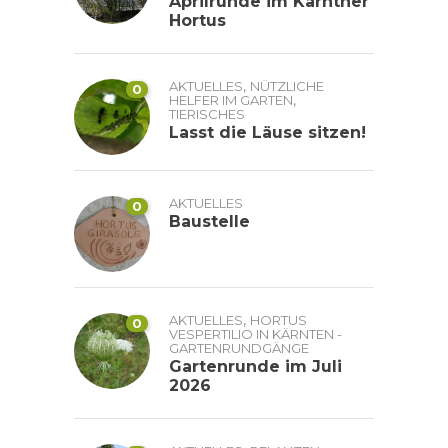
Aprilrunde im Kärntner
Hortus
,
AKTUELLES
NÜTZLICHE
0
,
HELFER IM GARTEN
TIERISCHES
Lasst die Läuse sitzen!
AKTUELLES
0
Baustelle
,
AKTUELLES
HORTUS
0
VESPERTILIO IN KÄRNTEN -
GARTENRUNDGÄNGE
Gartenrunde im Juli
2026