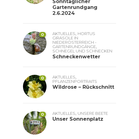
Sonntäglicher
Gartenrundgang
2.6.2024
,
AKTUELLES
HORTUS
0
GIRASOLE IN
NIEDERÖSTERREICH -
,
GARTENRUNDGÄNGE
SCHNEGEL UND SCHNECKEN
Schneckenwetter
,
AKTUELLES
0
PFLANZENPORTRAITS
Wildrose – Rückschnitt
,
AKTUELLES
UNSERE BEETE
0
Unser Sonnenplatz