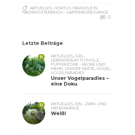
,
AKTUELLES
HORTUS GIRASOLE IN
NIEDERÖSTERREICH - GARTENRUNDGÄNGE
0
Letzte Beiträge
,
,
AKTUELLES
IGEL
0
,
LEBENSRAUM TOTHOLZ
PUFFERZONE - HECKE UND
,
,
,
MEHR
UNSERE BEETE
VÖGEL
VOGELPARADIES
Unser Vogelparadies –
eine Doku
,
AKTUELLES
EIN-, ZWEI- UND
0
MEHRJÄHRIGE
Weiß!