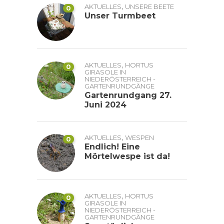
,
AKTUELLES
UNSERE BEETE
0
Unser Turmbeet
,
AKTUELLES
HORTUS
0
GIRASOLE IN
NIEDERÖSTERREICH -
GARTENRUNDGÄNGE
Gartenrundgang 27.
Juni 2024
,
AKTUELLES
WESPEN
0
Endlich! Eine
Mörtelwespe ist da!
,
AKTUELLES
HORTUS
0
GIRASOLE IN
NIEDERÖSTERREICH -
GARTENRUNDGÄNGE