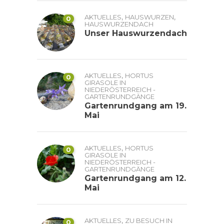
,
,
AKTUELLES
HAUSWURZEN
0
HAUSWURZENDACH
Unser Hauswurzendach
,
AKTUELLES
HORTUS
0
GIRASOLE IN
NIEDERÖSTERREICH -
GARTENRUNDGÄNGE
Gartenrundgang am 19.
Mai
,
AKTUELLES
HORTUS
0
GIRASOLE IN
NIEDERÖSTERREICH -
GARTENRUNDGÄNGE
Gartenrundgang am 12.
Mai
,
AKTUELLES
ZU BESUCH IN
0