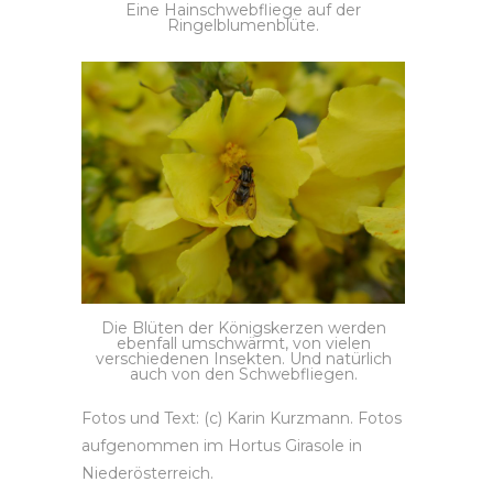
Eine Hainschwebfliege auf der
Ringelblumenblüte.
Die Blüten der Königskerzen werden
ebenfall umschwärmt, von vielen
verschiedenen Insekten. Und natürlich
auch von den Schwebfliegen.
Fotos und Text: (c) Karin Kurzmann. Fotos
aufgenommen im Hortus Girasole in
Niederösterreich.