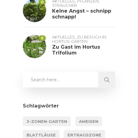
,
,
AKTUELLES
PFLANZEN
0
STRÄUCHER
Keine Angst – schnipp
schnapp!
,
AKTUELLES
ZU BESUCH IN
0
HORTUS-GÄRTEN
Zu Gast im Hortus
Trifolium
Schlagwörter
3-ZONEN-GARTEN
AMEISEN
BLATTLÄUSE
ERTRAGSZONE