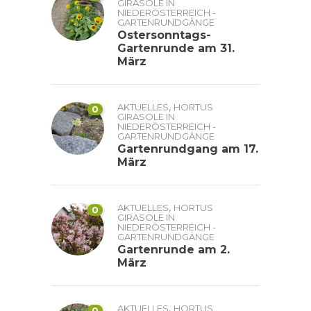
GIRASOLE IN
NIEDERÖSTERREICH -
GARTENRUNDGÄNGE
Ostersonntags-
Gartenrunde am 31.
März
,
AKTUELLES
HORTUS
0
GIRASOLE IN
NIEDERÖSTERREICH -
GARTENRUNDGÄNGE
Gartenrundgang am 17.
März
,
AKTUELLES
HORTUS
0
GIRASOLE IN
NIEDERÖSTERREICH -
GARTENRUNDGÄNGE
Gartenrunde am 2.
März
,
AKTUELLES
HORTUS
0