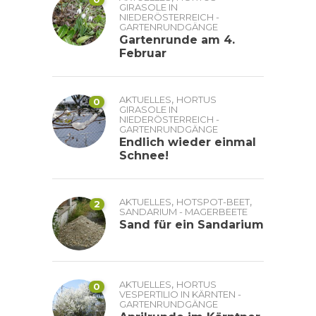
GIRASOLE IN
NIEDERÖSTERREICH -
GARTENRUNDGÄNGE
Gartenrunde am 4.
Februar
,
AKTUELLES
HORTUS
0
GIRASOLE IN
NIEDERÖSTERREICH -
GARTENRUNDGÄNGE
Endlich wieder einmal
Schnee!
,
,
AKTUELLES
HOTSPOT-BEET
2
SANDARIUM - MAGERBEETE
Sand für ein Sandarium
,
AKTUELLES
HORTUS
0
VESPERTILIO IN KÄRNTEN -
GARTENRUNDGÄNGE